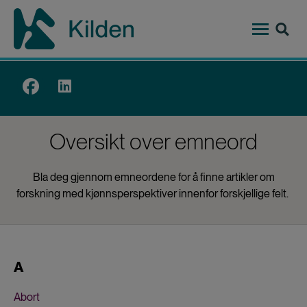
Hopp
til
hovedinnhold
Top
menu
Oversikt over emneord
Bla deg gjennom emneordene for å finne artikler om
forskning med kjønnsperspektiver innenfor forskjellige felt.
A
Abort