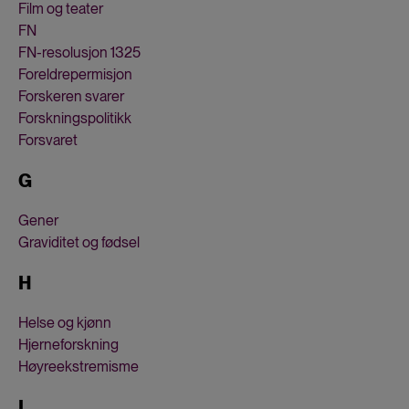
Film og teater
FN
FN-resolusjon 1325
Foreldrepermisjon
Forskeren svarer
Forskningspolitikk
Forsvaret
G
Gener
Graviditet og fødsel
H
Helse og kjønn
Hjerneforskning
Høyreekstremisme
I