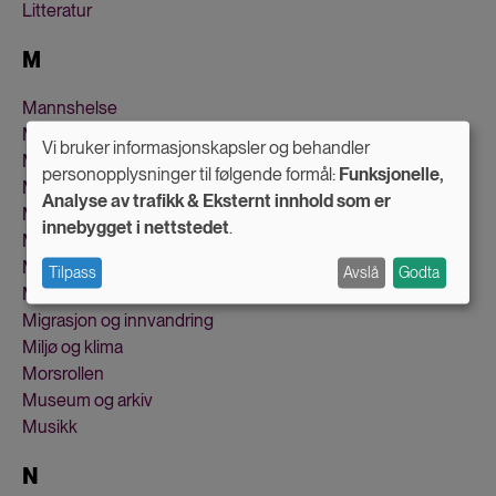
Litteratur
M
Mannshelse
Mannsrollen
Vi bruker informasjonskapsler og behandler
Maskulinitet
Use
personopplysninger til følgende formål:
Funksjonelle,
Masteroppgaver
Analyse av trafikk & Eksternt innhold som er
of
Media
innebygget i nettstedet
.
personal
Menneskerettigheter
Middelalderen
Tilpass
Avslå
Godta
data
Midtøsten
and
Migrasjon og innvandring
Miljø og klima
cookies
Morsrollen
Museum og arkiv
Musikk
N