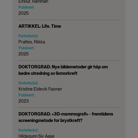
Elnour, Rammah
Publisert:
2025
ARTIKKEL: Life. Time
Forfatter(e):
Prattes, Riikka
Publisert:
2025
DOKTORGRAD: Nye bildemetoder gir håp om
bedre utredning av livmorkreft
Forfatter(e):
Kristine Eldevik Fasmer
Publisert:
2023
DOKTORGRAD: «3D-mammografi» - fremtidens
screeningmetode for brystkreft?
Forfatter(e):
Hildegunn Siv Aase