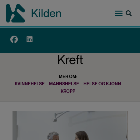
Hopp
til
hovedinnhold
Top
menu
Kreft
MER OM:
KVINNEHELSE
MANNSHELSE
HELSE OG KJØNN
KROPP