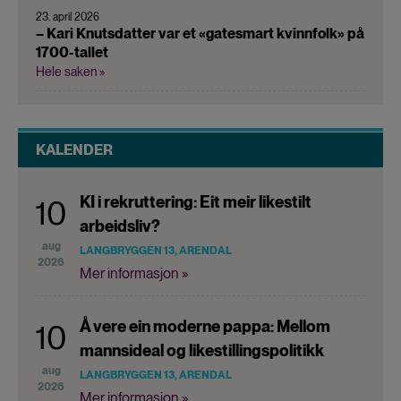
23. april 2026
– Kari Knutsdatter var et «gatesmart kvinnfolk» på
1700-tallet
Hele saken »
KALENDER
KI i rekruttering: Eit meir likestilt
10
arbeidsliv?
aug
LANGBRYGGEN 13, ARENDAL
2026
Mer informasjon »
Å vere ein moderne pappa: Mellom
10
mannsideal og likestillingspolitikk
aug
LANGBRYGGEN 13, ARENDAL
2026
Mer informasjon »