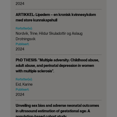
2024
ARTIKKEL: Lipødem – en kronisk kvinnesykdom
med store kunnskapshull
Forfatter(e):
Nordvik, Trine; Hildur Skuladottir og Aslaug
Drotningsvik
Publisert:
2024
PhD THESIS: "Multiple adversity: Childhood abuse,
adult abuse, and perinatal depression in women
with multiple sclerosis".
Forfatter(e):
Eid, Karine
Publisert:
2024
Unveiling sex bias and adverse neonatal outcomes
in ultrasound estimation of gestational age: A
population-based cohort study