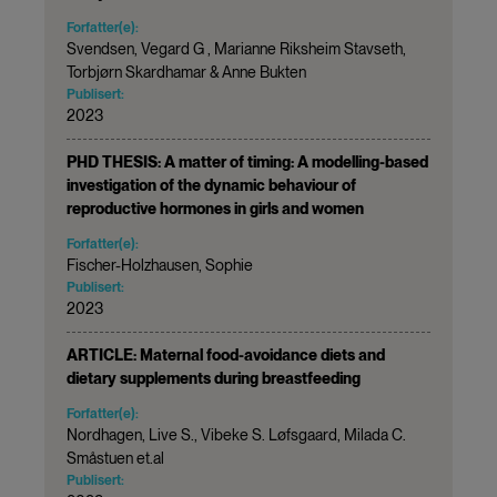
Forfatter(e):
Svendsen, Vegard G , Marianne Riksheim Stavseth,
Torbjørn Skardhamar & Anne Bukten
Publisert:
2023
PHD THESIS: A matter of timing: A modelling-based
investigation of the dynamic behaviour of
reproductive hormones in girls and women
Forfatter(e):
Fischer-Holzhausen, Sophie
Publisert:
2023
ARTICLE: Maternal food-avoidance diets and
dietary supplements during breastfeeding
Forfatter(e):
Nordhagen, Live S., Vibeke S. Løfsgaard, Milada C.
Småstuen et.al
Publisert: