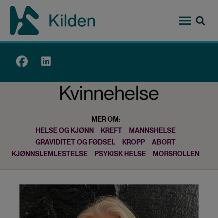
Hopp
til
hovedinnhold
Top
menu
Kvinnehelse
MER OM:
HELSE OG KJØNN
KREFT
MANNSHELSE
GRAVIDITET OG FØDSEL
KROPP
ABORT
KJØNNSLEMLESTELSE
PSYKISK HELSE
MORSROLLEN