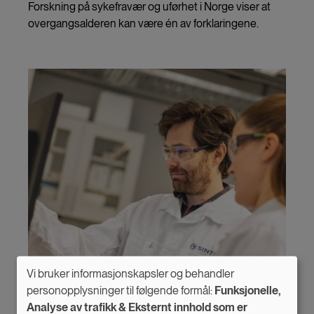
Forskning på sykefravær og uførhet i Norge viser at
overgangsalderen kan være én av forklaringene.
Vi bruker informasjonskapsler og behandler
Use
personopplysninger til følgende formål:
Funksjonelle,
Analyse av trafikk & Eksternt innhold som er
of