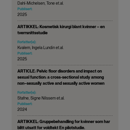
Dahl-Michelsen, Tone et.al.
Publisert:
2025
ARTIKKEL: Kosmetisk kirurgi blant kvinner – en
tverrsnittsstudie
Forfatter(e):
Kvalem, Ingela Lundin et.al.
Publisert:
2025
ARTICLE: Pelvic floor disorders and impact on
sexual function: a cross-sectional study among
non–sexually active and sexually active women
Forfatter(e):
Stafne, Signe Nilssem et.al.
Publisert:
2024
ARTIKKEL: Gruppebehandling for kvinner som har
blitt utsatt for voldtekt En pilotstudie.