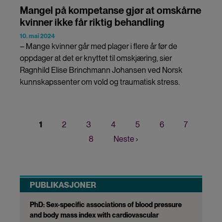
Mangel på kompetanse gjør at omskårne
kvinner ikke får riktig behandling
10. mai 2024
– Mange kvinner går med plager i flere år før de
oppdager at det er knyttet til omskjæring, sier
Ragnhild Elise Brinchmann Johansen ved Norsk
kunnskapssenter om vold og traumatisk stress.
Nåværende
1
Page
2
Page
3
Page
4
Page
5
Page
6
Page
7
Sider
side
Page
8
Neste
Neste ›
side
PUBLIKASJONER
PhD: Sex-specific associations of blood pressure
and body mass index with cardiovascular