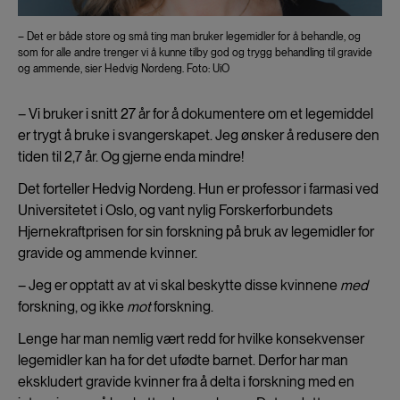
– Det er både store og små ting man bruker legemidler for å behandle, og
som for alle andre trenger vi å kunne tilby god og trygg behandling til gravide
og ammende, sier Hedvig Nordeng. Foto: UiO
– Vi bruker i snitt 27 år for å dokumentere om et legemiddel
er trygt å bruke i svangerskapet. Jeg ønsker å redusere den
tiden til 2,7 år. Og gjerne enda mindre!
Det forteller Hedvig Nordeng. Hun er professor i farmasi ved
Universitetet i Oslo, og vant nylig Forskerforbundets
Hjernekraftprisen for sin forskning på bruk av legemidler for
gravide og ammende kvinner.
– Jeg er opptatt av at vi skal beskytte disse kvinnene
med
forskning, og ikke
mot
forskning.
Lenge har man nemlig vært redd for hvilke konsekvenser
legemidler kan ha for det ufødte barnet. Derfor har man
ekskludert gravide kvinner fra å delta i forskning med en