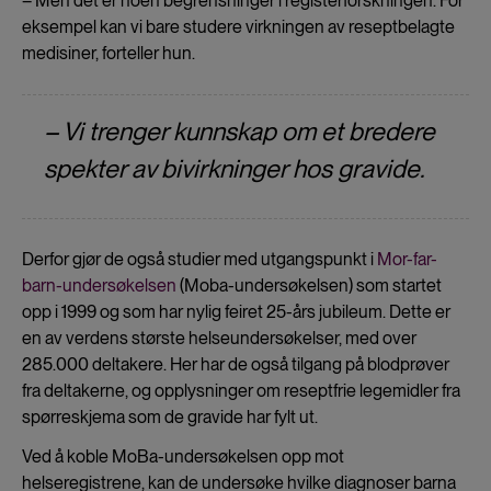
– Men det er noen begrensninger i registerforskningen. For
eksempel kan vi bare studere virkningen av reseptbelagte
medisiner, forteller hun.
– Vi trenger kunnskap om et bredere
spekter av bivirkninger hos gravide.
Derfor gjør de også studier med utgangspunkt i
Mor-far-
barn-undersøkelsen
(Moba-undersøkelsen) som startet
opp i 1999 og som har nylig feiret 25-års jubileum. Dette er
en av verdens største helseundersøkelser, med over
285.000 deltakere. Her har de også tilgang på blodprøver
fra deltakerne, og opplysninger om reseptfrie legemidler fra
spørreskjema som de gravide har fylt ut.
Ved å koble MoBa-undersøkelsen opp mot
helseregistrene, kan de undersøke hvilke diagnoser barna