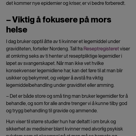
det kommer nye epidemier og kriser, er vi bedre forberedt.
– Viktig å fokusere på mors
helse
I dag bruker opptil åtte av ti kvinner et legemiddel under
graviditeten, forteller Nordeng. Tall fra
Reseptregisteret
viser
at omkring seks av ti henter ut reseptpliktige legemidler i
løpet av svangerskapet. Når man ikke vet hvilke
konsekvenser legemidlene har, kan det føre til at man blir
usikker og bekymret, og velger å avstå fra viktig
legemiddelbehandling under graviditet eller amming.
– Det er både store og små ting man bruker legemidler for å
behandle, og som for alle andre trenger vi å kunne tilby god
og trygg behandling til gravide og ammende.
Hun viser til større studier hun har deltatt i om bruk og
sikkerhet av medisiner blant kvinner med alvorlig psykisk