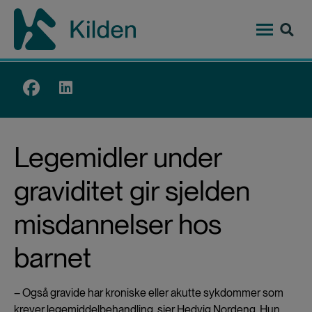
Hopp
til
hovedinnhold
Top
menu
Legemidler under
graviditet gir sjelden
misdannelser hos
barnet
– Også gravide har kroniske eller akutte sykdommer som
krever legemiddelbehandling, sier Hedvig Nordeng. Hun