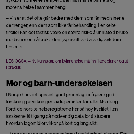
sykdom som et eksempel på at man må se barnets og
morens helse i sammenheng.
– Vi ser at det ofte går bedre med dem som får medisinene
de trenger, enn dem som ikke får behandling. I enkelte
tilfeller kan det faktisk være en større risiko å unnlate å bruke
medisiner enn å bruke dem, spesielt ved alvorlig sykdom
hos mor.
LES OGSÅ: – Ny kunnskap om kvinnehelse må inn i læreplaner og ut
i praksis
Mor og barn-undersøkelsen
I Norge har vi et spesielt godt grunnlag for å gjøre god
forskning på virkningen av legemidler, forteller Nordeng.
Fordi de norske helseregistrene har så høy kvalitet, kan
forskerne få tilgang på nødvendig data for å studere
hvordan legemidler virker på kort og lang sikt.