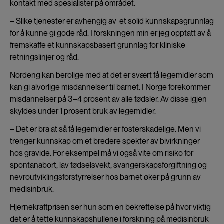
kontakt med spesialister på området.
– Slike tjenester er avhengig av et solid kunnskapsgrunnlag
for å kunne gi gode råd. I forskningen min er jeg opptatt av å
fremskaffe et kunnskapsbasert grunnlag for kliniske
retningslinjer og råd.
Nordeng kan berolige med at det er svært få legemidler som
kan gi alvorlige misdannelser til barnet. I Norge forekommer
misdannelser på 3–4 prosent av alle fødsler. Av disse igjen
skyldes under 1 prosent bruk av legemidler.
– Det er bra at så få legemidler er fosterskadelige. Men vi
trenger kunnskap om et bredere spekter av bivirkninger
hos gravide. For eksempel må vi også vite om risiko for
spontanabort, lav fødselsvekt, svangerskapsforgiftning og
nevroutviklingsforstyrrelser hos barnet øker på grunn av
medisinbruk.
Hjernekraftprisen ser hun som en bekreftelse på hvor viktig
det er å tette kunnskapshullene i forskning på medisinbruk