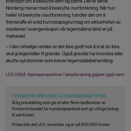
intensjon om å beskytte dem og barna. Det er dette
Nordeng mener med å beskytte
mot
forskning. Når hun
heller vil beskytte
med
forskning, handler det om å
fremskaffe et solid kunnskapsgrunnlag om sikkerheten av
medisiner i svangerskapet når legemidlene først er på
markedet.
– I den virkelige verden er det ikke godt nok å si at du ikke
skal gi legemidler til gravide. Også gravide har kroniske eller
akutte sykdommer som krever legemiddelbehandling.
LES OGSÅ: Kjønnsperspektiver i helseforskning gagner også menn
FORSKERFORBUNDETS HJERNEKRAFTPRIS
Årlig prisutdeling som gis et eller flere medlemmer av
Forskerforbundet for kunnskapsarbeid som gir viktige bidrag
til samfunnet.
Prisen ble delt ut 5. november og er på 200.000 kroner.