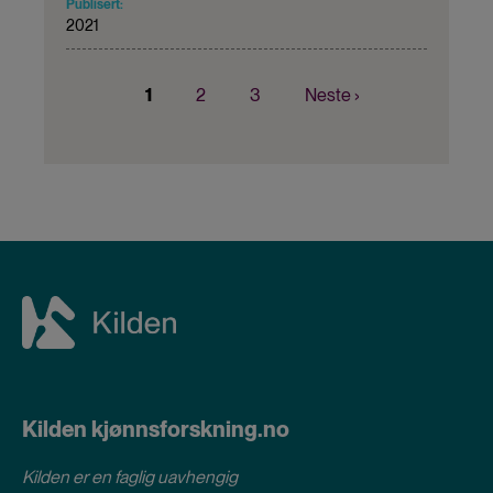
Publisert:
2021
Nåværende
1
Page
2
Page
3
Neste
Neste ›
Sider
side
side
Kilden kjønnsforskning.no
Kilden er en faglig uavhengig