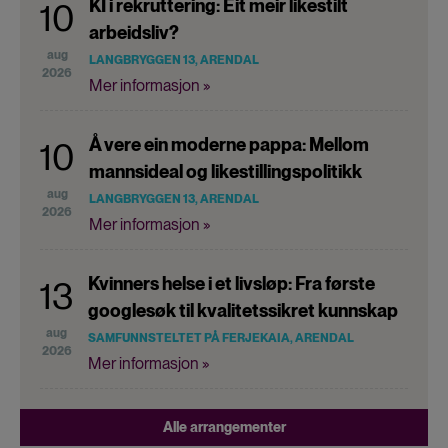
KI i rekruttering: Eit meir likestilt
10
arbeidsliv?
aug
LANGBRYGGEN 13, ARENDAL
2026
Mer informasjon »
Å vere ein moderne pappa: Mellom
10
mannsideal og likestillingspolitikk
aug
LANGBRYGGEN 13, ARENDAL
2026
Mer informasjon »
Kvinners helse i et livsløp: Fra første
13
googlesøk til kvalitetssikret kunnskap
aug
SAMFUNNSTELTET PÅ FERJEKAIA, ARENDAL
2026
Mer informasjon »
Alle arrangementer