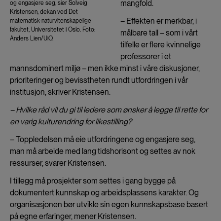
mangfold.
og engasjere seg, sier Solveig
Kristensen, dekan ved Det
– Effekten er merkbar, i
matematisk-naturvitenskapelige
fakultet, Universitetet i Oslo. Foto:
målbare tall – som i vårt
Anders Lien/UiO.
tilfelle er flere kvinnelige
professorer i et
mannsdominert miljø – men ikke minst i våre diskusjoner,
prioriteringer og bevisstheten rundt utfordringen i vår
institusjon, skriver Kristensen.
– Hvilke råd vil du gi til ledere som ønsker å legge til rette for
en varig kulturendring for likestilling?
– Toppledelsen må eie utfordringene og engasjere seg,
man må arbeide med lang tidshorisont og settes av nok
ressurser, svarer Kristensen.
I tillegg må prosjekter som settes i gang bygge på
dokumentert kunnskap og arbeidsplassens karakter. Og
organisasjonen bør utvikle sin egen kunnskapsbase basert
på egne erfaringer, mener Kristensen.