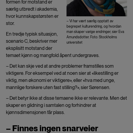
formen for motstand er
særlig utbredt i akademia,
hvor kunnskapstørsten er
– Vi har vært særlig opptatt av
stor.
begrepet kulturendring, og hvordan
man skaper varige endringer, sier Eva
En tredje typisk situasjon,
Amundsdotter. Foto: Stockholms
scenario C, beskriver mer
universitet
eksplisitt motstand der
temaet kjønn og mangfold åpent undergraves.
– Det kan skje ved at andre problemer framstilles som
viktigere. For eksempel ved at noen sier at «likestilling er
viktig, men økonomi er viktigere», eller «hva med unge,
mannlige forskere uten fast stilling?», sier Sørensen.
– Det betyr ikke at disse temaene ikke er relevante. Men det
skaper en glidning i samtalen og forhindrer at
kjønnsdimensjonen får plass.
– Finnes ingen snarveier