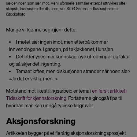
sjelden noen som sier imot. Men i uformelle samtaler etterpå uttrykkes ofte
skepsis, frustrasjon eller distanse, sier Siri Ø. Sørensen. Illustrasjonsfoto:
iStockphoto
Mange vil kjenne seg igjen i dette:
I møtet sier ingen imot, men etterpå kommer
innvendingene. I gangen, på tekjøkkenet, i lunsjen.
Det etterlyses mer kunnskap, nye utredninger og fakta,
og så skjer det ingenting.
Temaet løftes, men diskusjonen strander når noen sier:
«Ja det er viktig, men…»
Motstand mot likestillingsarbeid er tema i
en fersk artikkel i
Tidsskrift for kjønnsforskning
. Forfatterne gir også tips til
hvordan man kan unngå typiske fallgruver.
Aksjonsforskning
Artikkelen bygger på et flerårig aksjonsforskningsprosjekt