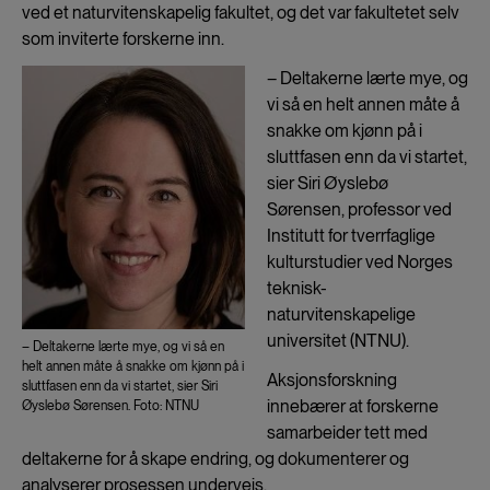
ved et naturvitenskapelig fakultet, og det var fakultetet selv
som inviterte forskerne inn.
– Deltakerne lærte mye, og
vi så en helt annen måte å
snakke om kjønn på i
sluttfasen enn da vi startet,
sier Siri Øyslebø
Sørensen, professor ved
Institutt for tverrfaglige
kulturstudier ved Norges
teknisk-
naturvitenskapelige
universitet (NTNU).
– Deltakerne lærte mye, og vi så en
helt annen måte å snakke om kjønn på i
Aksjonsforskning
sluttfasen enn da vi startet, sier Siri
innebærer at forskerne
Øyslebø Sørensen. Foto: NTNU
samarbeider tett med
deltakerne for å skape endring, og dokumenterer og
analyserer prosessen underveis.