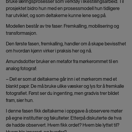
bruke læringsprosesser som verktøy i likestillingsarbeid. Til
prosjektet bidro hun med en prosessmodell hun tidligere
har utviklet, og som deltakerne kunne lene seg på.
Modellen består av tre faser: Fremkalling, mobilisering og
transformasjon.
Den første fasen, fremkalling, handler om å skape bevissthet
om hvordan kjønn virker i praksis her og nå.
Amundsdotter bruker en metafor fra mørkerommet til en
analog fotograf:
– Det er som at deltakerne går inn i et mørkerom med et
blankt papir. De må bruke ulike væsker og lys for å fremkalle
fotografiet. Først ser du ingenting, men gradvis trer bildet
fram, sier hun.
I denne fasen fikk deltakerne i oppgave å observere møter
på egne institutter og fakulteter. Etterpå diskuterte de hva
de hadde observert. Hvem fikk ordet? Hvem ble lyttet til?