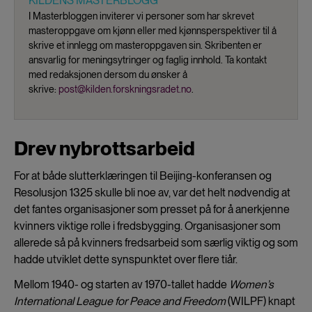
KILDENS MASTERBLOGG
I Masterbloggen inviterer vi personer som har skrevet
masteroppgave om kjønn eller med kjønnsperspektiver til å
skrive et innlegg om masteroppgaven sin. Skribenten er
ansvarlig for meningsytringer og faglig innhold. Ta kontakt
med redaksjonen dersom du ønsker å
skrive:
post@kilden.forskningsradet.no
.
Drev nybrottsarbeid
For at både slutterklæringen til Beijing-konferansen og
Resolusjon 1325 skulle bli noe av, var det helt nødvendig at
det fantes organisasjoner som presset på for å anerkjenne
kvinners viktige rolle i fredsbygging. Organisasjoner som
allerede så på kvinners fredsarbeid som særlig viktig og som
hadde utviklet dette synspunktet over flere tiår.
Mellom 1940- og starten av 1970-tallet hadde
Women’s
International League for Peace and Freedom
(WILPF) knapt