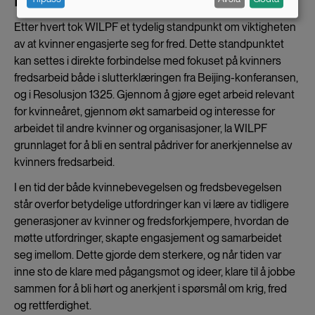
data
and
Etter hvert tok WILPF et tydelig standpunkt om viktigheten
av at kvinner engasjerte seg for fred. Dette standpunktet
cookies
kan settes i direkte forbindelse med fokuset på kvinners
fredsarbeid både i slutterklæringen fra Beijing-konferansen,
og i Resolusjon 1325. Gjennom å gjøre eget arbeid relevant
for kvinneåret, gjennom økt samarbeid og interesse for
arbeidet til andre kvinner og organisasjoner, la WILPF
grunnlaget for å bli en sentral pådriver for anerkjennelse av
kvinners fredsarbeid.
I en tid der både kvinnebevegelsen og fredsbevegelsen
står overfor betydelige utfordringer kan vi lære av tidligere
generasjoner av kvinner og fredsforkjempere, hvordan de
møtte utfordringer, skapte engasjement og samarbeidet
seg imellom. Dette gjorde dem sterkere, og når tiden var
inne sto de klare med pågangsmot og ideer, klare til å jobbe
sammen for å bli hørt og anerkjent i spørsmål om krig, fred
og rettferdighet.