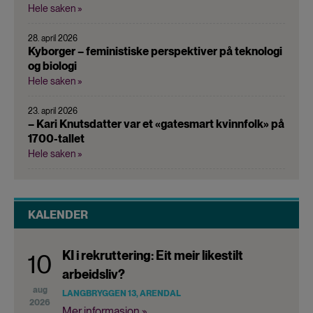
Hele saken »
28. april 2026
Kyborger – feministiske perspektiver på teknologi
og biologi
Hele saken »
23. april 2026
– Kari Knutsdatter var et «gatesmart kvinnfolk» på
1700-tallet
Hele saken »
KALENDER
KI i rekruttering: Eit meir likestilt
10
arbeidsliv?
aug
LANGBRYGGEN 13, ARENDAL
2026
Mer informasjon »