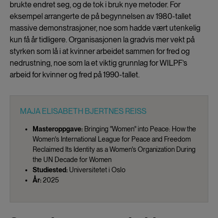
brukte endret seg, og de tok i bruk nye metoder. For
eksempel arrangerte de på begynnelsen av 1980-tallet
massive demonstrasjoner, noe som hadde vært utenkelig
kun få år tidligere. Organisasjonen la gradvis mer vekt på
styrken som lå i at kvinner arbeidet sammen for fred og
nedrustning, noe som la et viktig grunnlag for WILPF’s
arbeid for kvinner og fred på 1990-tallet.
MAJA ELISABETH BJERTNES REISS
Masteroppgave:
Bringing "Women" into Peace: How the
Women's International League for Peace and Freedom
Reclaimed Its Identity as a Women's Organization During
the UN Decade for Women
Studiested:
Universitetet i Oslo
År:
2025