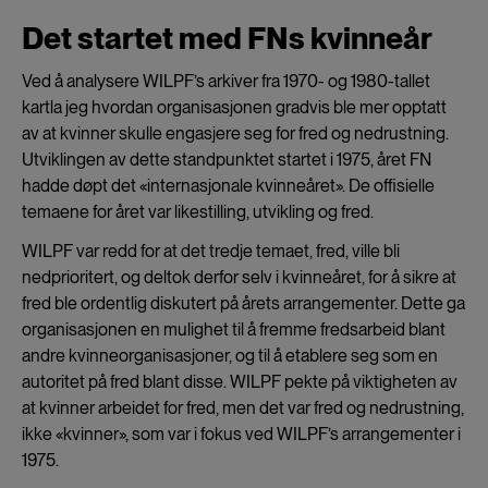
Det startet med FNs kvinneår
Ved å analysere WILPF’s arkiver fra 1970- og 1980-tallet
kartla jeg hvordan organisasjonen gradvis ble mer opptatt
av at kvinner skulle engasjere seg for fred og nedrustning.
Utviklingen av dette standpunktet startet i 1975, året FN
hadde døpt det «internasjonale kvinneåret». De offisielle
temaene for året var likestilling, utvikling og fred.
WILPF var redd for at det tredje temaet, fred, ville bli
nedprioritert, og deltok derfor selv i kvinneåret, for å sikre at
fred ble ordentlig diskutert på årets arrangementer. Dette ga
organisasjonen en mulighet til å fremme fredsarbeid blant
andre kvinneorganisasjoner, og til å etablere seg som en
autoritet på fred blant disse. WILPF pekte på viktigheten av
at kvinner arbeidet for fred, men det var fred og nedrustning,
ikke «kvinner», som var i fokus ved WILPF’s arrangementer i
1975.