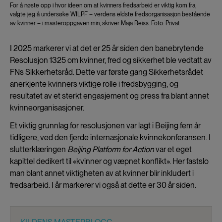
For å nøste opp i hvor ideen om at kvinners fredsarbeid er viktig kom fra,
valgte jeg å undersøke WILPF – verdens eldste fredsorganisasjon bestående
av kvinner – i masteroppgaven min, skriver Maja Reiss. Foto: Privat
I 2025 markerer vi at det er 25 år siden den banebrytende
Resolusjon 1325 om kvinner, fred og sikkerhet ble vedtatt av
FNs Sikkerhetsråd. Dette var første gang Sikkerhetsrådet
anerkjente kvinners viktige rolle i fredsbygging, og
resultatet av et sterkt engasjement og press fra blant annet
kvinneorganisasjoner.
Et viktig grunnlag for resolusjonen var lagt i Beijing fem år
tidligere, ved den fjerde internasjonale kvinnekonferansen. I
slutterklæringen
Beijing Platform for Action
var et eget
kapittel dedikert til «kvinner og væpnet konflikt». Her fastslo
man blant annet viktigheten av at kvinner blir inkludert i
fredsarbeid. I år markerer vi også at dette er 30 år siden.