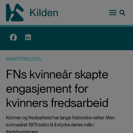
Hopp
til
hovedinnhold
Top
menu
MASTERBLOGG
FNs kvinneår skapte
engasjement for
kvinners fredsarbeid
Kvinner og fredsarbeid har lange historiske røtter. Men
kvinneåret 1975 bidro til å styrke deres rolle i
fredsbyggingen.