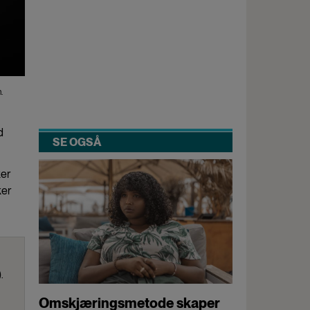
.
d
SE OGSÅ
ker
ker
.
Omskjæringsmetode skaper