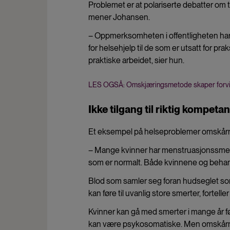
Problemet er at polariserte debatter om
mener Johansen.
– Oppmerksomheten i offentligheten har 
for helsehjelp til de som er utsatt for pr
praktiske arbeidet, sier hun.
LES OGSÅ: Omskjæringsmetode skaper forvi
Ikke tilgang til riktig kompeta
Et eksempel på helseproblemer omskårne
– Mange kvinner har menstruasjonssmert
som er normalt. Både kvinnene og behandl
Blod som samler seg foran hudseglet s
kan føre til uvanlig store smerter, fortell
Kvinner kan gå med smerter i mange år
kan være psykosomatiske. Men omskårne k