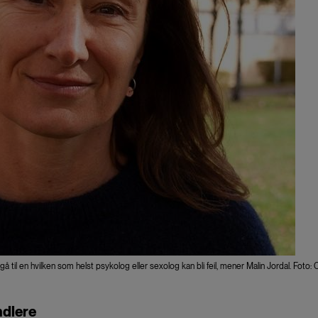
til en hvilken som helst psykolog eller sexolog kan bli feil, mener Malin Jordal. Foto: C
ndlere