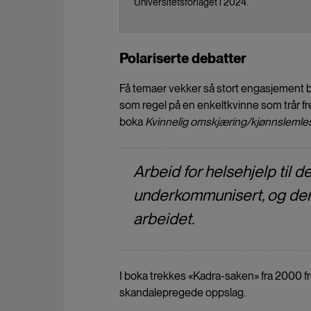
Universitetsforlaget i 2024.
Polariserte debatter
Få temaer vekker så stort engasjement b
som regel på en enkeltkvinne som trår frem 
boka
Kvinnelig omskjæring/kjønnslemles
Arbeid for helsehjelp til d
underkommunisert, og derf
arbeidet.
I boka trekkes «Kadra-saken» fra 2000 f
skandalepregede oppslag.