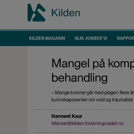
Hopp
til
hovedinnhold
KILDEN MAGASIN
SLIK JOBBER VI
RAPPO
Main
navigation
Mangel på kompet
behandling
– Mange kvinner går med plager i flere å
kunnskapssenter om vold og traumatisk 
Harmeet Kaur
frilanser@kilden.forskningsradet.no