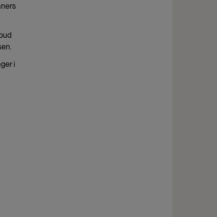
nners
lbud
nsen.
ger i