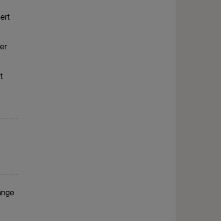
sert
ier
t
Mange