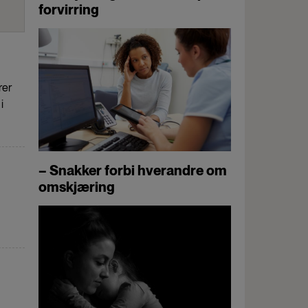
forvirring
rer
i
– Snakker forbi hverandre om
omskjæring