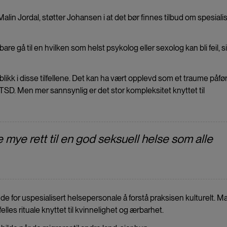
alin Jordal, støtter Johansen i at det bør finnes tilbud om spesiali
re gå til en hvilken som helst psykolog eller sexolog kan bli feil, s
 blikk i disse tilfellene. Det kan ha vært opplevd som et traume påfør
D. Men mer sannsynlig er det stor kompleksitet knyttet til
 mye rett til en god seksuell helse som alle
nde for uspesialisert helsepersonale å forstå praksisen kulturelt. 
elles rituale knyttet til kvinnelighet og ærbarhet.