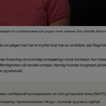
nskeligere for omskårne kvinner som gruppe, mener Johansen. Foto: Kristoffer Sandven
å vite om plager man har er knyttet til at man er omskåret, sier Ragnhil
ler forskning om kvinnelig omskjæring i norsk kontekst. Hun trek
fentligheten når temaet omtales. Nemlig hvordan inngrepet påvir
isk og seksuelt.
rsker ved Nasjonalt kunnskapssenter om vold og traumatisk stress (NKVTS)
mskjæring / kjønnslemlestelse i Norge – Kunnskap og praksis,
utgitt på