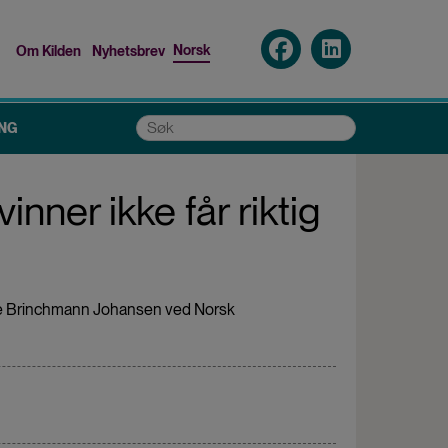
Norsk
Om Kilden
Nyhetsbrev
Top
menu
Søk
NG
ner ikke får riktig
Elise Brinchmann Johansen ved Norsk