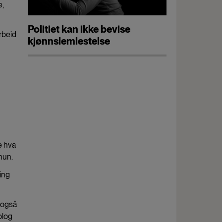
e,
Politiet kan ikke bevise
rbeid
kjønnslemlestelse
e hva
 hun.
ing
 også
olog