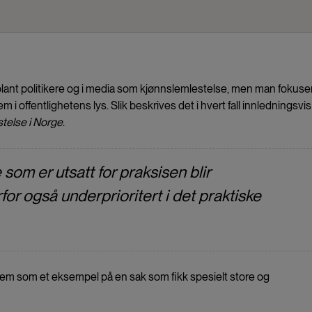
lant politikere og i media som kjønnslemlestelse, men man fokuse
i offentlighetens lys. Slik beskrives det i hvert fall innledningsvis 
telse i Norge
.
e som er utsatt for praksisen blir
or også underprioritert i det praktiske
rem som et eksempel på en sak som fikk spesielt store og