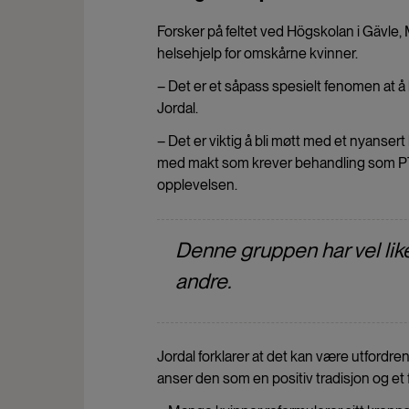
Forsker på feltet ved Högskolan i Gävle, M
helsehjelp for omskårne kvinner.
– Det er et såpass spesielt fenomen at å ba
Jordal.
– Det er viktig å bli møtt med et nyansert
med makt som krever behandling som PTS
opplevelsen.
Denne gruppen har vel like
andre.
Jordal forklarer at det kan være utfordre
anser den som en positiv tradisjon og et f