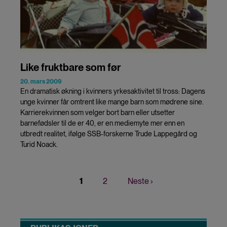
Like fruktbare som før
20. mars 2009
En dramatisk økning i kvinners yrkesaktivitet til tross: Dagens
unge kvinner får omtrent like mange barn som mødrene sine.
Karrierekvinnen som velger bort barn eller utsetter
barnefødsler til de er 40, er en mediemyte mer enn en
utbredt realitet, ifølge SSB-forskerne Trude Lappegård og
Turid Noack.
Nåværende
1
Page
2
Neste
Neste ›
Sider
side
side