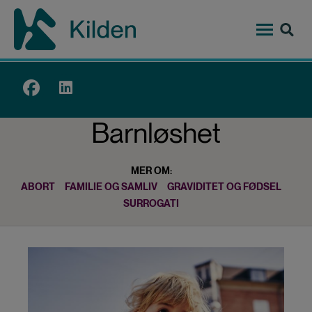
Hopp
til
hovedinnhold
Top
menu
Barnløshet
MER OM:
ABORT
FAMILIE OG SAMLIV
GRAVIDITET OG FØDSEL
SURROGATI