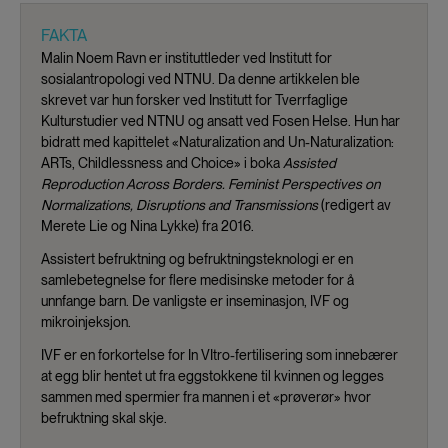
FAKTA
Malin Noem Ravn er instituttleder ved Institutt for
sosialantropologi ved NTNU. Da denne artikkelen ble
skrevet var hun forsker ved Institutt for Tverrfaglige
Kulturstudier ved NTNU og ansatt ved Fosen Helse. Hun har
bidratt med kapittelet «Naturalization and Un-Naturalization:
ARTs, Childlessness and Choice» i boka
Assisted
Reproduction Across Borders. Feminist Perspectives on
Normalizations, Disruptions and Transmissions
(redigert av
Merete Lie og Nina Lykke) fra 2016.
Assistert befruktning og befruktningsteknologi er en
samlebetegnelse for flere medisinske metoder for å
unnfange barn. De vanligste er inseminasjon, IVF og
mikroinjeksjon.
IVF er en forkortelse for In VItro-fertilisering som innebærer
at egg blir hentet ut fra eggstokkene til kvinnen og legges
sammen med spermier fra mannen i et «prøverør» hvor
befruktning skal skje.