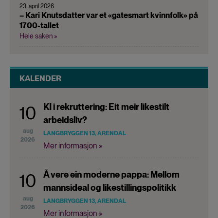
23. april 2026
– Kari Knutsdatter var et «gatesmart kvinnfolk» på
1700-tallet
Hele saken »
KALENDER
KI i rekruttering: Eit meir likestilt
10
arbeidsliv?
aug
LANGBRYGGEN 13, ARENDAL
2026
Mer informasjon »
Å vere ein moderne pappa: Mellom
10
mannsideal og likestillingspolitikk
aug
LANGBRYGGEN 13, ARENDAL
2026
Mer informasjon »