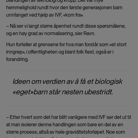
blandingen av teknologi og kropp. Det var mye
hemmelighold rundt hvor den første generasjonen barn
unnfanget ved hjelp av IVF, «kom fra».
– Nå ser vi langt større åpenhet rundt disse spørsmålene,
og en høy grad av normalisering, sier Ravn.
Hun forteller at grensene for hva man forstår som «et stort
inngrep», i offentligheten og blant folk flest, også er i
forandring.
Ideen om verdien av å få et biologisk
«eget»barn står nesten ubestridt.
– Etter hvert som det har blitt vanligere med IVF ser det ut til
at man isolerer denne handlingen som bare en del av en
større prosess; altså av hele graviditetsforløpet. Noe som