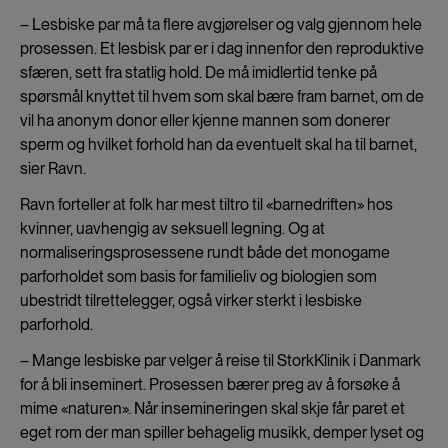
– Lesbiske par må ta flere avgjørelser og valg gjennom hele
prosessen. Et lesbisk par er i dag innenfor den reproduktive
sfæren, sett fra statlig hold. De må imidlertid tenke på
spørsmål knyttet til hvem som skal bære fram barnet, om de
vil ha anonym donor eller kjenne mannen som donerer
sperm og hvilket forhold han da eventuelt skal ha til barnet,
sier Ravn.
Ravn forteller at folk har mest tiltro til «barnedriften» hos
kvinner, uavhengig av seksuell legning. Og at
normaliseringsprosessene rundt både det monogame
parforholdet som basis for familieliv og biologien som
ubestridt tilrettelegger, også virker sterkt i lesbiske
parforhold.
– Mange lesbiske par velger å reise til StorkKlinik i Danmark
for å bli inseminert. Prosessen bærer preg av å forsøke å
mime «naturen». Når insemineringen skal skje får paret et
eget rom der man spiller behagelig musikk, demper lyset og