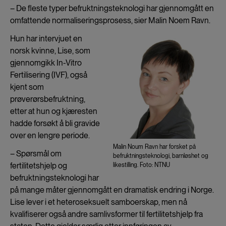
– De fleste typer befruktningsteknologi har gjennomgått en
omfattende normaliseringsprosess, sier Malin Noem Ravn.
Hun har intervjuet en
norsk kvinne, Lise, som
gjennomgikk In-Vitro
Fertilisering (IVF), også
kjent som
prøverørsbefruktning,
etter at hun og kjæresten
hadde forsøkt å bli gravide
over en lengre periode.
Malin Noum Ravn har forsket på
– Spørsmål om
befruktningsteknologi, barnløshet og
fertilitetshjelp og
likestilling. Foto: NTNU
befruktningsteknologi har
på mange måter gjennomgått en dramatisk endring i Norge.
Lise lever i et heteroseksuelt samboerskap, men nå
kvalifiserer også andre samlivsformer til fertilitetshjelp fra