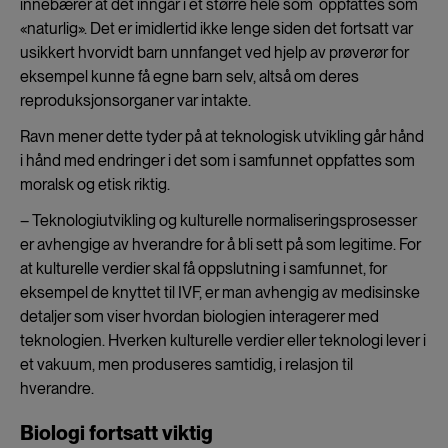
innebærer at det inngår i et større hele som oppfattes som
«naturlig». Det er imidlertid ikke lenge siden det fortsatt var
usikkert hvorvidt barn unnfanget ved hjelp av prøverør for
eksempel kunne få egne barn selv, altså om deres
reproduksjonsorganer var intakte.
Ravn mener dette tyder på at teknologisk utvikling går hånd
i hånd med endringer i det som i samfunnet oppfattes som
moralsk og etisk riktig.
– Teknologiutvikling og kulturelle normaliseringsprosesser
er avhengige av hverandre for å bli sett på som legitime. For
at kulturelle verdier skal få oppslutning i samfunnet, for
eksempel de knyttet til IVF, er man avhengig av medisinske
detaljer som viser hvordan biologien interagerer med
teknologien. Hverken kulturelle verdier eller teknologi lever i
et vakuum, men produseres samtidig, i relasjon til
hverandre.
Biologi fortsatt viktig