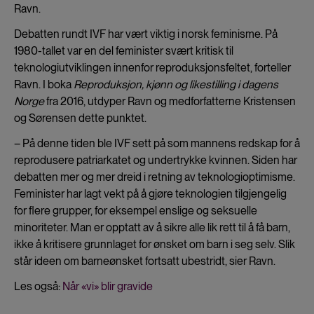
Ravn.
Debatten rundt IVF har vært viktig i norsk feminisme. På
1980-tallet var en del feminister svært kritisk til
teknologiutviklingen innenfor reproduksjonsfeltet, forteller
Ravn. I boka
Reproduksjon, kjønn og likestilling i dagens
Norge
fra 2016, utdyper Ravn og medforfatterne Kristensen
og Sørensen
dette punktet.
– På denne tiden ble IVF sett på som mannens redskap for å
reprodusere patriarkatet og undertrykke kvinnen. Siden har
debatten mer og mer dreid i retning av teknologioptimisme.
Feminister har lagt vekt på å gjøre teknologien tilgjengelig
for flere grupper, for eksempel enslige og seksuelle
minoriteter. Man er opptatt av å sikre alle lik rett til å få barn,
ikke å kritisere grunnlaget for ønsket om barn i seg selv. Slik
står ideen om barneønsket fortsatt ubestridt, sier Ravn.
Les også:
Når «vi» blir gravide