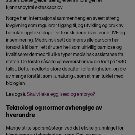
staten. Dette gjelder særlig etter innføringen av
kjønnsnøytral ekteskapslov.
Norge har i internasjonal sammenheng en svært streng
lovgivning som regulerer tilgang til, og utvikling og bruk av
befruktningsteknologi. Dette inkluderer blant annet IVF og
inseminering. Medisinsk sett defineres alle par som har
forsøkt å få barn i ett år uten hell som ufrivillig barnløse og
kvalifiserer dermed til ulike typer medisinsk assistanse fra
staten. De første såkalte «prøverørsbarna» ble født på 1980-
tallet. Dette medførte store debatter i offentligheten, og ble
av mange forstått som «unaturlig»: som at man tuklet med
biologien.
Les også:
Skal vi leke egg, sæd og embryo?
Teknologi og normer avhengige av
hverandre
Mange stilte spørsmålstegn ved det etiske grunnlaget for