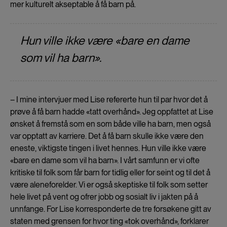
mer kulturelt akseptable å få barn på.
Hun ville ikke være «bare en dame
som vil ha barn».
– I mine intervjuer med Lise refererte hun til par hvor det å
prøve å få barn hadde «tatt overhånd». Jeg oppfattet at Lise
ønsket å fremstå som en som både ville ha barn, men også
var opptatt av karriere. Det å få barn skulle ikke være den
eneste, viktigste tingen i livet hennes. Hun ville ikke være
«bare en dame som vil ha barn». I vårt samfunn er vi ofte
kritiske til folk som får barn for tidlig eller for seint og til det å
være aleneforelder. Vi er også skeptiske til folk som setter
hele livet på vent og ofrer jobb og sosialt liv i jakten på å
unnfange. For Lise korresponderte de tre forsøkene gitt av
staten med grensen for hvor ting «tok overhånd», forklarer