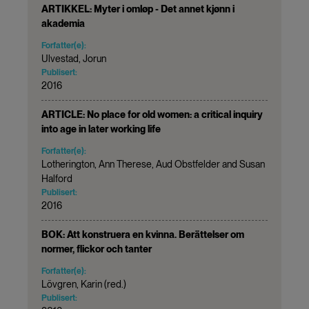
ARTIKKEL: Myter i omløp - Det annet kjønn i
akademia
Forfatter(e):
Ulvestad, Jorun
Publisert:
2016
ARTICLE: No place for old women: a critical inquiry
into age in later working life
Forfatter(e):
Lotherington, Ann Therese, Aud Obstfelder and Susan
Halford
Publisert:
2016
BOK: Att konstruera en kvinna. Berättelser om
normer, flickor och tanter
Forfatter(e):
Lövgren, Karin (red.)
Publisert: