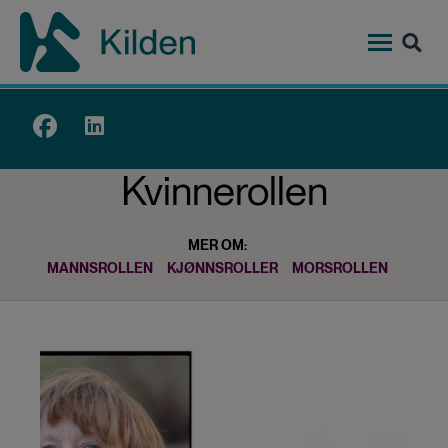
Hopp
til
hovedinnhold
Top
menu
Kvinnerollen
MER OM:
MANNSROLLEN
KJØNNSROLLER
MORSROLLEN