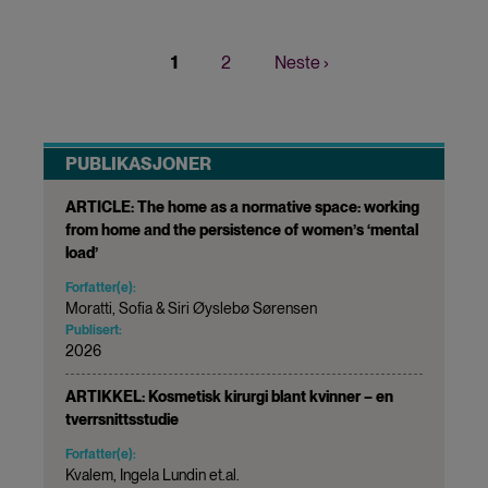
Nåværende
1
Page
2
Neste
Neste ›
Sider
side
side
PUBLIKASJONER
ARTICLE: The home as a normative space: working
from home and the persistence of women’s ‘mental
load’
Forfatter(e):
Moratti, Sofia & Siri Øyslebø Sørensen
Publisert:
2026
ARTIKKEL: Kosmetisk kirurgi blant kvinner – en
tverrsnittsstudie
Forfatter(e):
Kvalem, Ingela Lundin et.al.