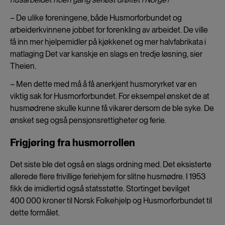
– De ulike foreningene, både Husmorforbundet og
arbeiderkvinnene jobbet for forenkling av arbeidet. De ville
få inn mer hjelpemidler på kjøkkenet og mer halvfabrikata i
matlaging Det var kanskje en slags en tredje løsning, sier
Theien.
– Men dette med må å få anerkjent husmoryrket var en
viktig sak for Husmorforbundet. For eksempel ønsket de at
husmødrene skulle kunne få vikarer dersom de ble syke. De
ønsket seg også pensjonsrettigheter og ferie.
Frigjøring fra husmorrollen
Det siste ble det også en slags ordning med. Det eksisterte
allerede flere frivillige feriehjem for slitne husmødre. I 1953
fikk de imidlertid også statsstøtte. Stortinget bevilget
400 000 kroner til Norsk Folkehjelp og Husmorforbundet til
dette formålet.