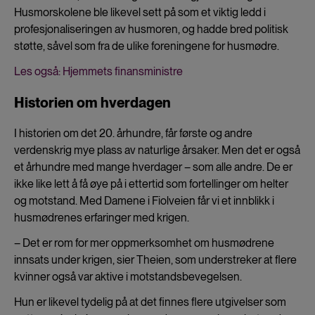
Husmorskolene ble likevel sett på som et viktig ledd i
profesjonaliseringen av husmoren, og hadde bred politisk
støtte, såvel som fra de ulike foreningene for husmødre.
Les også: Hjemmets finansministre
Historien om hverdagen
I historien om det 20. århundre, får første og andre
verdenskrig mye plass av naturlige årsaker. Men det er også
et århundre med mange hverdager – som alle andre. De er
ikke like lett å få øye på i ettertid som fortellinger om helter
og motstand. Med Damene i Fiolveien får vi et innblikk i
husmødrenes erfaringer med krigen.
– Det er rom for mer oppmerksomhet om husmødrene
innsats under krigen, sier Theien, som understreker at flere
kvinner også var aktive i motstandsbevegelsen.
Hun er likevel tydelig på at det finnes flere utgivelser som