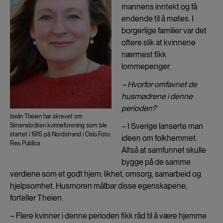
mannens inntekt og få
endende til å møtes. I
borgerlige familier var det
oftere slik at kvinnene
nærmest fikk
lommepenger.
– Hvorfor omfavnet de
husmødrene i denne
perioden?
Iselin Theien har skrevet om
– I Sverige lanserte man
Simensbråten kvinneforening som ble
startet i 1915 på Nordstrand i Oslo.Foto:
ideen om folkhemmet.
Res Publica
Altså at samfunnet skulle
bygge på de samme
verdiene som et godt hjem: likhet, omsorg, samarbeid og
hjelpsomhet. Husmoren målbar disse egenskapene,
forteller Theien.
– Flere kvinner i denne perioden fikk råd til å være hjemme