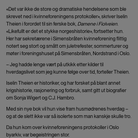
«Det var ikke de store og dramatiske hendelsene som ble
skrevet ned i kvinneforeningens protokoller», skriver Iselin
Theien i forordet til sin ferske bok,
Damene i Fiolveien
.
«Likefullt er det et stykke norgeshistorie», fortsetter hun.
Her har sekretærene i Simensbråten kvinneforening flittig
notert seg stort og smått om juletrefester, sommerturer og
møter i foreningshuset på Simensbråten, Nordstrand i Oslo.
– Jeg hadde lenge vært på utkikk etter kilder til
hverdagslivet som jeg kunne følge over tid, forteller Theien.
Iselin Theien er historiker, og har forsket på blant annet
krigshistorie, rasjonering og forbruk, samt gitt ut biografier
om Sonja Wigert og C.J. Hambro.
Med sin nye bok vil hun vise fram husmødrenes hverdag –
og at de slett ikke var så isolerte som man kanskje skulle tro.
Da hun kom over kvinneforeningens protokoller i Oslo
byarkiv, var begeistringen stor.