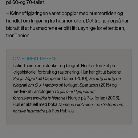
på 60-og 70-tallet.
– Kvinnefrigjøringen var et oppgjør med husmortiden og
handlet om frigjøring fra husmorrollen. Det tror jeg også har
bidratt til at husmødrene er blitt litt usynlige for ettertiden,
tror Theien.
OM FORFATTEREN:
Iselin Theien er historiker og biograf. Hun har forsket på
krigshistorie, forbruk og rasjonering. Hun har gitt ut bøkene
Sonja Wigert
på Cappelen Damm (2010),
Fra krig til krig en
biografi om C.J. Hambro
på forlaget Spartacus (2015) og
medvirket i antologien
Organisert kjøpekraft
forbrukersamvirkets historie
i Norge på Pax forlag (2006).
Hun er aktuell med boka
Damene i fiolveien – en historie om
norske husmødre
på Res Publica.