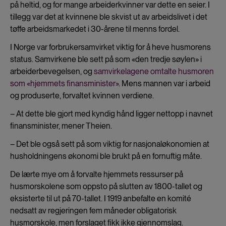
på heltid, og for mange arbeiderkvinner var dette en seier. I
tillegg var det at kvinnene ble skvist ut av arbeidslivet i det
tøffe arbeidsmarkedet i 30-årene til menns fordel.
I Norge var forbrukersamvirket viktig for å heve husmorens
status. Samvirkene ble sett på som «den tredje søylen» i
arbeiderbevegelsen, og
samvirkelagene omtalte husmoren
som «hjemmets finansminister»
. Mens mannen var i arbeid
og produserte, forvaltet kvinnen verdiene.
– At dette ble gjort med kyndig hånd ligger nettopp i navnet
finansminister, mener Theien.
– Det ble også sett på som viktig for nasjonaløkonomien at
husholdningens økonomi ble brukt på en fornuftig måte.
De lærte mye om å forvalte hjemmets ressurser på
husmorskolene som oppsto på slutten av 1800-tallet og
eksisterte til ut på 70-tallet. I 1919 anbefalte en komité
nedsatt av regjeringen fem måneder obligatorisk
husmorskole, men forslaget fikk ikke gjennomslag.