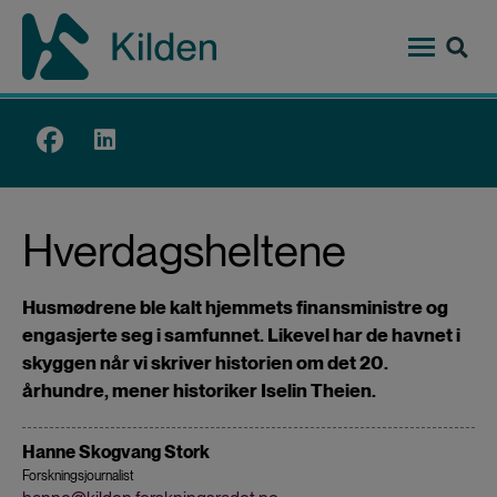
Hopp
til
hovedinnhold
Top
menu
Hverdagsheltene
Husmødrene ble kalt hjemmets finansministre og
engasjerte seg i samfunnet. Likevel har de havnet i
skyggen når vi skriver historien om det 20.
århundre, mener historiker Iselin Theien.
Hanne Skogvang Stork
Forskningsjournalist