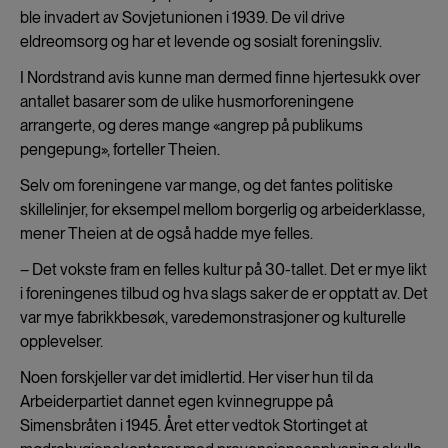
ble invadert av Sovjetunionen i 1939. De vil drive
eldreomsorg og har et levende og sosialt foreningsliv.
I Nordstrand avis kunne man dermed finne hjertesukk over
antallet basarer som de ulike husmorforeningene
arrangerte, og deres mange «angrep på publikums
pengepung», forteller Theien.
Selv om foreningene var mange, og det fantes politiske
skillelinjer, for eksempel mellom borgerlig og arbeiderklasse,
mener Theien at de også hadde mye felles.
– Det vokste fram en felles kultur på 30-tallet. Det er mye likt
i foreningenes tilbud og hva slags saker de er opptatt av. Det
var mye fabrikkbesøk, varedemonstrasjoner og kulturelle
opplevelser.
Noen forskjeller var det imidlertid. Her viser hun til da
Arbeiderpartiet dannet egen kvinnegruppe på
Simensbråten i 1945. Året etter vedtok Stortinget at