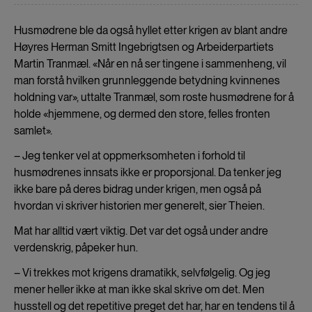
Husmødrene ble da også hyllet etter krigen av blant andre
Høyres Herman Smitt Ingebrigtsen og Arbeiderpartiets
Martin Tranmæl. «Når en nå ser tingene i sammenheng, vil
man forstå hvilken grunnleggende betydning kvinnenes
holdning var», uttalte Tranmæl, som roste husmødrene for å
holde «hjemmene, og dermed den store, felles fronten
samlet».
– Jeg tenker vel at oppmerksomheten i forhold til
husmødrenes innsats ikke er proporsjonal. Da tenker jeg
ikke bare på deres bidrag under krigen, men også på
hvordan vi skriver historien mer generelt, sier Theien.
Mat har alltid vært viktig. Det var det også under andre
verdenskrig, påpeker hun.
– Vi trekkes mot krigens dramatikk, selvfølgelig. Og jeg
mener heller ikke at man ikke skal skrive om det. Men
husstell og det repetitive preget det har, har en tendens til å