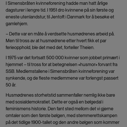
I Simensbråten kvinneforening hadde man hatt årlige
dagsturer i lengre tid. I 1951 dro kvinnene på sin første og
eneste utenlandstur, til Jentoft i Danmark for å besøke et
gamlehjem.
– Dette var en måte å verdsette husmødrenes arbeid på.
Men til tross av at husmødrene etter hvert fikk et par
ferieopphold, ble det med det, forteller Theien.
I 1975 var det fortsatt 500 000 kvinner som jobbet primært i
hjemmet – til tross for at betegnelsen «husmor» forvant fra
SSB. Medlemstallene i Simensbråten kvinneforening var
synkende, og de fleste medlemmene var forlengst passert
50 år.
Husmødrenes storhetstid sammenfaller nemlig ikke bare
med sosialdemokratiet. Dette er også en bølgedal i
feminismens historie. Den fant sted mellom det vi gjerne
omtaler som den første bølgen, med stemmerettskampen
på det tidlige 1900-tallet og den andre bølgen som kommer