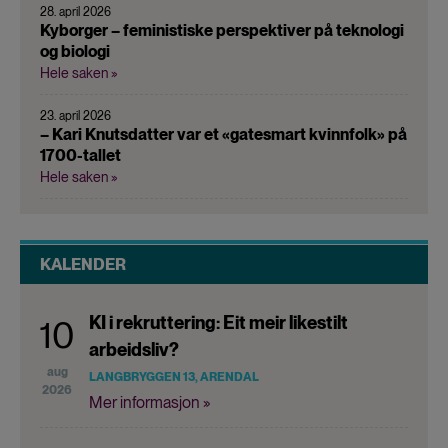
28. april 2026
Kyborger – feministiske perspektiver på teknologi
og biologi
Hele saken »
23. april 2026
– Kari Knutsdatter var et «gatesmart kvinnfolk» på
1700-tallet
Hele saken »
KALENDER
KI i rekruttering: Eit meir likestilt
10
arbeidsliv?
aug
LANGBRYGGEN 13, ARENDAL
2026
Mer informasjon »