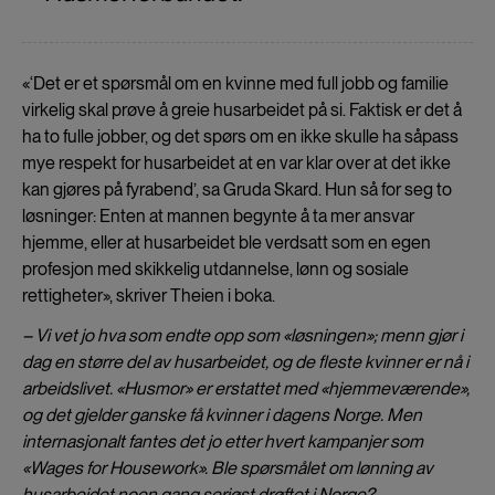
«‘Det er et spørsmål om en kvinne med full jobb og familie
virkelig skal prøve å greie husarbeidet på si. Faktisk er det å
ha to fulle jobber, og det spørs om en ikke skulle ha såpass
mye respekt for husarbeidet at en var klar over at det ikke
kan gjøres på fyrabend’, sa Gruda Skard. Hun så for seg to
løsninger: Enten at mannen begynte å ta mer ansvar
hjemme, eller at husarbeidet ble verdsatt som en egen
profesjon med skikkelig utdannelse, lønn og sosiale
rettigheter», skriver Theien i boka.
– Vi vet jo hva som endte opp som «løsningen»; menn gjør i
dag en større del av husarbeidet, og de fleste kvinner er nå i
arbeidslivet. «Husmor» er erstattet med «hjemmeværende»,
og det gjelder ganske få kvinner i dagens Norge. Men
internasjonalt fantes det jo etter hvert kampanjer som
«Wages for Housework». Ble spørsmålet om lønning av
husarbeidet noen gang seriøst drøftet i Norge?