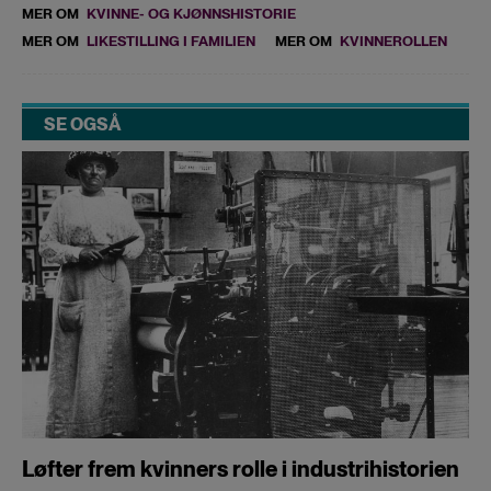
MER OM
KVINNE- OG KJØNNSHISTORIE
MER OM
LIKESTILLING I FAMILIEN
MER OM
KVINNEROLLEN
SE OGSÅ
Løfter frem kvinners rolle i industrihistorien