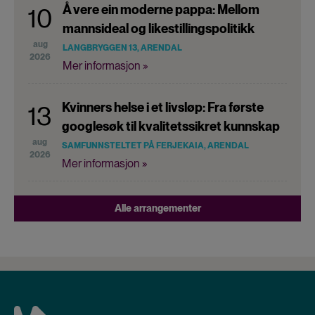
Å vere ein moderne pappa: Mellom
10
mannsideal og likestillingspolitikk
aug
LANGBRYGGEN 13, ARENDAL
2026
Mer informasjon »
Kvinners helse i et livsløp: Fra første
13
googlesøk til kvalitetssikret kunnskap
aug
SAMFUNNSTELTET PÅ FERJEKAIA, ARENDAL
2026
Mer informasjon »
Alle arrangementer