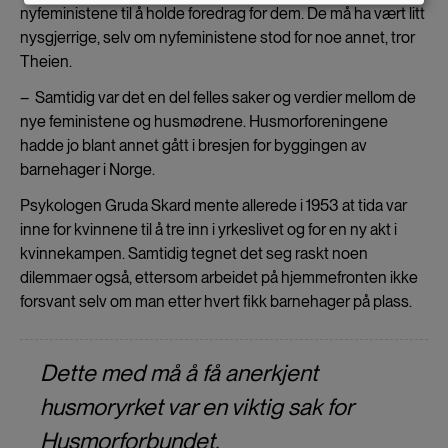
and
nyfeministene til å holde foredrag for dem. De må ha vært litt
nysgjerrige, selv om nyfeministene stod for noe annet, tror
cookies
Theien.
– Samtidig var det en del felles saker og verdier mellom de
nye feministene og husmødrene. Husmorforeningene
hadde jo blant annet gått i bresjen for byggingen av
barnehager i Norge.
Psykologen Gruda Skard mente allerede i 1953 at tida var
inne for kvinnene til å tre inn i yrkeslivet og for en ny akt i
kvinnekampen. Samtidig tegnet det seg raskt noen
dilemmaer også, ettersom arbeidet på hjemmefronten ikke
forsvant selv om man etter hvert fikk barnehager på plass.
Dette med må å få anerkjent
husmoryrket var en viktig sak for
Husmorforbundet.