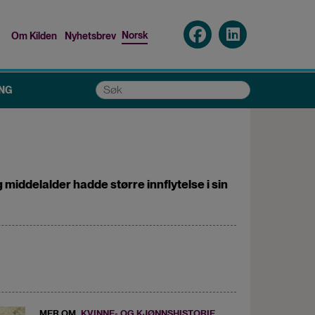
Norsk
Om Kilden
Nyhetsbrev
Top
menu
Søk
NG
 middelalder hadde større innflytelse i sin
MER OM
KVINNE- OG KJØNNSHISTORIE