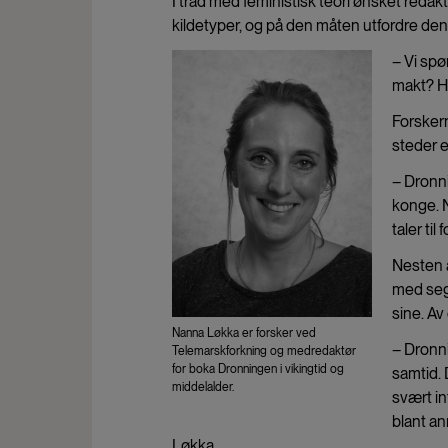
I tråd med feministisk teori ønsket redak
kildetyper, og på den måten utfordre den 
– Vi spø
makt? Hv
Forskern
steder 
– Dronni
konge. 
taler til
Nesten 
med seg 
sine. Av
Nanna Løkka er forsker ved
– Dronni
Telemarskforkning og medredaktør
for boka Dronningen i vikingtid og
samtid. 
middelalder.
svært in
blant an
Løkka.