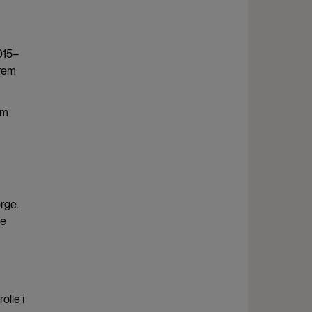
1015–
frem
om
rge.
de
olle i