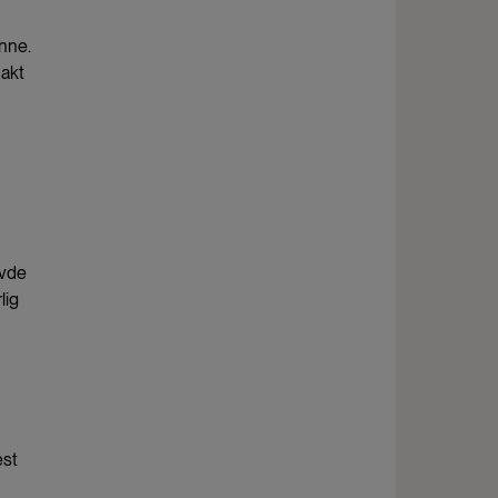
inne.
makt
evde
lig
est