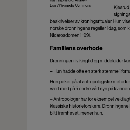
Illustrasjonsfoto: Andrew
Dunn/Wikimedia Commons
Kjesrud 
signings
beskrivelser av kroningsritualer. Hun vis
norske dronningens regalier i dag, som k
Nidarosdomen i 1991.
Familiens overhode
Dronningen i vikingtid og middelalder kun
– Hun hadde ofte en sterk stemme i for
Hun peker på at antropologiske metoder o
vært med på å endre vårt syn på kvinnenes 
– Antropologer har for eksempel vektlagt 
klassiske historieforskere. Dronningene 
blitt fremhevet, mener hun.