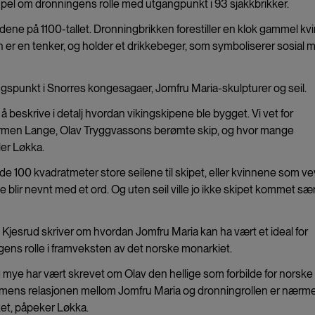
pel om dronningens rolle med utgangpunkt i 93 sjakkbrikker.
ene på 1100-tallet. Dronningbrikken forestiller en klok gammel kv
 er en tenker, og holder et drikkebeger, som symboliserer sosial 
angspunkt i Snorres kongesagaer, Jomfru Maria-skulpturer og seil.
 å beskrive i detalj hvordan vikingskipene ble bygget. Vi vet for
rmen Lange, Olav Tryggvassons berømte skip, og hvor mange
ler Løkka.
e 100 kvadratmeter store seilene til skipet, eller kvinnene som v
e blir nevnt med et ord. Og uten seil ville jo ikke skipet kommet sær
 Kjesrud skriver om hvordan Jomfru Maria kan ha vært et ideal for
ens rolle i framveksten av det norske monarkiet.
g mye har vært skrevet om Olav den hellige som forbilde for norske
 mens relasjonen mellom Jomfru Maria og dronningrollen er nærm
et, påpeker Løkka.