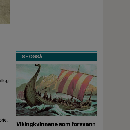
SE OGSÅ
ll og
rie.
Vikingkvinnene som forsvann