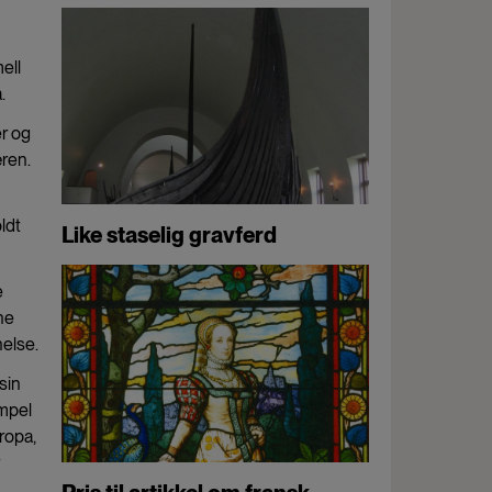
ell
.
er og
ren.
ldt
Like staselig gravferd
e
ne
nelse.
sin
empel
uropa,