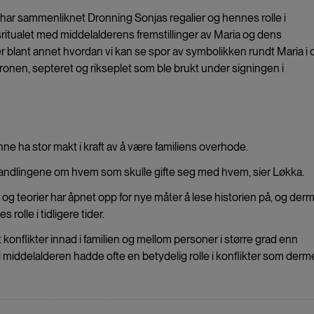
har sammenliknet Dronning Sonjas regalier og hennes rolle i
ritualet med middelalderens fremstillinger av Maria og dens
er blant annet hvordan vi kan se spor av symbolikken rundt Maria i
ronen, septeret og rikseplet som ble brukt under signingen i
ne ha stor makt i kraft av å være familiens overhode.
handlingene om hvem som skulle gifte seg med hvem, sier Løkka.
g teorier har åpnet opp for nye måter å lese historien på, og der
rolle i tidligere tider.
konflikter innad i familien og mellom personer i større grad enn
i middelalderen hadde ofte en betydelig rolle i konflikter som derm