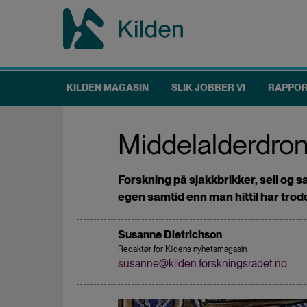
Hopp
til
hovedinnhold
KILDEN MAGASIN
SLIK JOBBER VI
RAPPO
Main
navigation
Middelalderdro
Forskning på sjakkbrikker, seil og s
egen samtid enn man hittil har trod
Susanne Dietrichson
Redaktør for Kildens nyhetsmagasin
susanne@kilden.forskningsradet.no