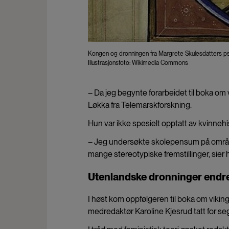
Kongen og dronningen fra Margrete Skulesdatters psalt
Illustrasjonsfoto: Wikimedia Commons
– Da jeg begynte forarbeidet til boka om vi
Løkka fra Telemarskforskning.
Hun var ikke spesielt opptatt av kvinnehi
– Jeg undersøkte skolepensum på området
mange stereotypiske fremstillinger, sier 
Utenlandske dronninger endre
I høst kom oppfølgeren til boka om vikin
medredaktør Karoline Kjesrud tatt for seg 