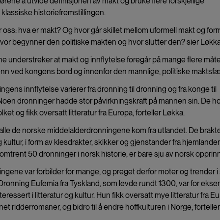
tørene å utvide definisjonen av makt og bruke flere forskjellige
klassiske historiefremstillingen.
r oss: hva er makt? Og hvor går skillet mellom uformell makt og form
or begynner den politiske makten og hvor slutter den? sier Løkka
e understreker at makt og innflytelse foregår på mange flere måt
enn ved kongens bord og innenfor den mannlige, politiske maktsfæ
ngens innflytelse varierer fra dronning til dronning og fra konge til
Noen dronninger hadde stor påvirkningskraft på mannen sin. De ho
 folket og fikk oversatt litteratur fra Europa, forteller Løkka.
alle de norske middelalderdronningene kom fra utlandet. De brakt
kultur, i form av klesdrakter, skikker og gjenstander fra hjemlande
 omtrent 50 dronninger i norsk historie, er bare sju av norsk opprin
ngene var forbilder for mange, og preget derfor moter og trender i 
Dronning Eufemia fra Tyskland, som levde rundt 1300, var for eks
teressert i litteratur og kultur. Hun fikk oversatt mye litteratur fra E
net ridderromaner, og bidro til å endre hoffkulturen i Norge, forteller