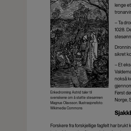
lenge et
tronarvi
– Ta dro
1028. De
stesønn
Dronning
sikret k
– Et ek
Valdemar
nokså ko
gjennom 
Først dø
Enkedronning Astrid taler til
svenskene om å støtte stesønnen
Norge, 
Magnus Olavsson. Illustrasjonsfoto:
Wikimedia Commons
Sjakkb
Forskere fra forskjellige fagfelt har brukt 