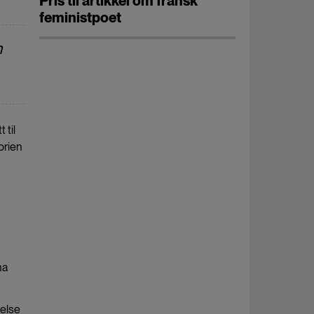
Pris til artikkel om fransk
feministpoet
n
 til
torien
ha
telse