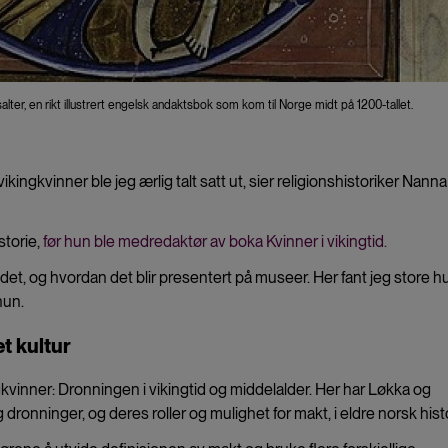
er, en rikt illustrert engelsk andaktsbok som kom til Norge midt på 1200-tallet.
kingkvinner ble jeg ærlig talt satt ut, sier religionshistoriker Nanna
storie,
før hun ble medredaktør av boka Kvinner i vikingtid.
, og hvordan det blir presentert på museer. Her fant jeg store hu
hun.
t kultur
gkvinner: Dronningen i vikingtid og middelalder. Her har Løkka og
dronninger, og deres roller og mulighet for makt, i eldre norsk histo