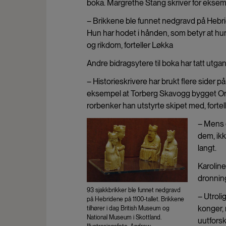
boka. Margrethe Stang skriver for eksem
– Brikkene ble funnet nedgravd på Hebrid
Hun har hodet i hånden, som betyr at hun
og rikdom, forteller Løkka
Andre bidragsytere til boka har tatt utg
– Historieskrivere har brukt flere sider på
eksempel at Torberg Skavogg bygget O
rorbenker han utstyrte skipet med, fortel
– Mens d
dem, ikk
langt.
Karoline
dronning
93 sjakkbrikker ble funnet nedgravd
– Utroli
på Hebridene på 1100-tallet. Brikkene
konger,
tilhører i dag British Museum og
National Museum i Skottland.
uutforsk