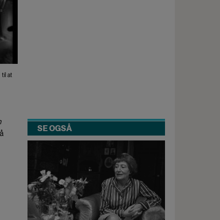
il at
n
SE OGSÅ
 å