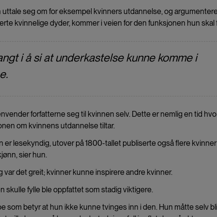
n uttale seg om for eksempel kvinners utdannelse, og argumentere
rte kvinnelige dyder, kommer i veien for den funksjonen hun skal f
angt i å si at underkastelse kunne komme i
se.
envender forfatterne seg til kvinnen selv. Dette er nemlig en tid hvo
jonen om kvinnens utdannelse tiltar.
nen er lesekyndig, utover på 1800-tallet publiserte også flere kvinner
kjønn, sier hun.
 var det greit; kvinner kunne inspirere andre kvinner.
n skulle fylle ble oppfattet som stadig viktigere.
e som betyr at hun ikke kunne tvinges inn i den. Hun måtte selv bl