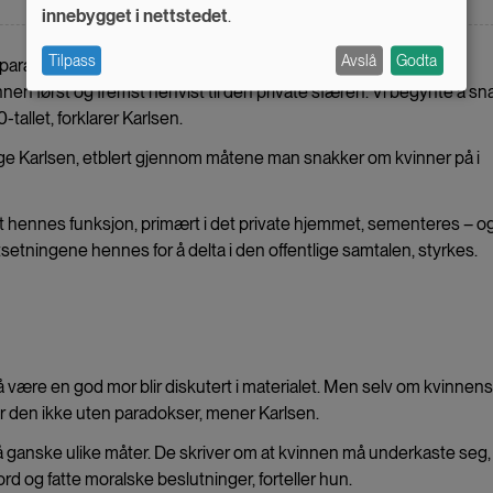
innebygget i nettstedet
.
personal
Tilpass
Avslå
Godta
data
t parallelt med at den offentlige sfæren, der kampen for politiske
vinnen først og fremst henvist til den private sfæren. Vi begynte å s
and
allet, forklarer Karlsen.
cookies
følge Karlsen, etblert gjennom måtene man snakker om kvinner på i
t hennes funksjon, primært i det private hjemmet, sementeres – og
utsetningene hennes for å delta i den offentlige samtalen, styrkes.
 være en god mor blir diskutert i materialet. Men selv om kvinnens
er den ikke uten paradokser, mener Karlsen.
på ganske ulike måter. De skriver om at kvinnen må underkaste seg,
d og fatte moralske beslutninger, forteller hun.