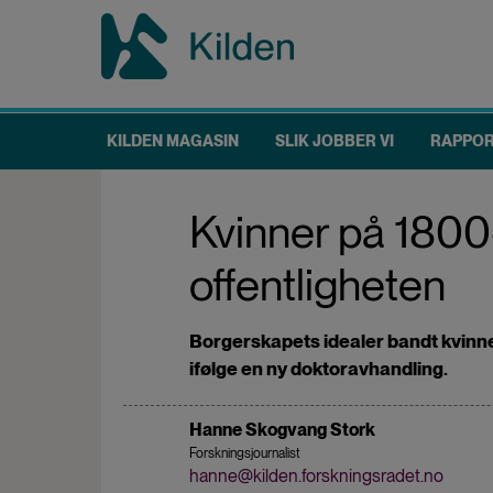
Hopp
til
hovedinnhold
KILDEN MAGASIN
SLIK JOBBER VI
RAPPO
Main
navigation
Kvinner på 1800-
offentligheten
Borgerskapets idealer bandt kvinnen
ifølge en ny doktoravhandling.
Hanne Skogvang Stork
Forskningsjournalist
hanne@kilden.forskningsradet.no