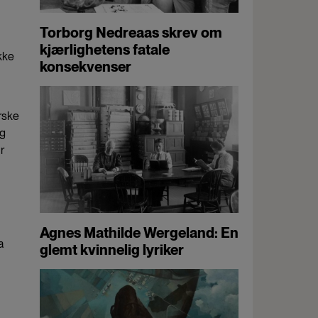
Torborg Nedreaas skrev om
kjærlighetens fatale
kke
konsekvenser
rske
rg
r
Agnes Mathilde Wergeland: En
a
glemt kvinnelig lyriker