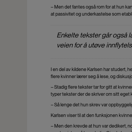
– Men det fantes også rom for at hun ka
at passivitet og underkastelse som etable
Enkelte tekster går også l
veien for å utøve innflytel
I en del av kildene Karlsen har studert, h
flere kvinner lærer seg å lese, og diskus
– Stadig flere tekster tar for gitt at kvin
typer tekster der de skriver om sitt eget 
– Så lenge det hun skrev var oppbyggelig
Karlsen viser til at den funksjonen kvinne
– Men den krevde at hun var dedikert, no