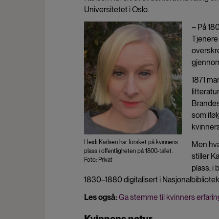
Universitetet i Oslo.
– På 180
Tjenere 
overskre
gjennom
1871 mar
litterat
Brandes 
som ifø
kvinners
Heidi Karlsen har forsket på kvinnens
Men hva 
plass i offentligheten på 1800-tallet.
stiller 
Foto: Privat
plass, i
1830–1880 digitalisert i Nasjonalbibliotek
Les også:
Ga stemme til kvinners erfarin