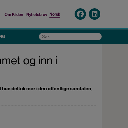
Norsk
Om Kilden
Nyhetsbrev
Top
menu
Søk
NG
mmet og inn i
 hun deltok mer i den offentlige samtalen,