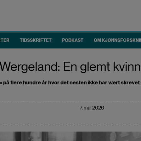
RTER
TIDSSKRIFTET
PODKAST
OM KJØNNSFORSKNI
ergeland: En glemt kvinnel
ll» på flere hundre år hvor det nesten ikke har vært skreve
7. mai 2020