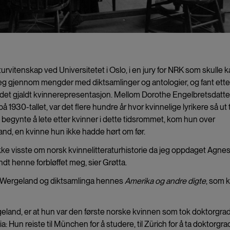
raturvitenskap ved Universitetet i Oslo, i en jury for NRK som skulle k
eg gjennom mengder med diktsamlinger og antologier, og fant ette
r det gjaldt kvinnerepresentasjon. Mellom Dorothe Engelbretsdatte
 1930-tallet, var det flere hundre år hvor kvinnelige lyrikere så ut ti
un begynte å lete etter kvinner i dette tidsrommet, kom hun over
and, en kvinne hun ikke hadde hørt om før.
kke visste om norsk kvinnelitteraturhistorie da jeg oppdaget Agne
dt henne forbløffet meg, sier Grøtta.
il Wergeland og diktsamlinga hennes
Amerika og andre digte
, som 
eland, er at hun var den første norske kvinnen som tok doktorgrad
Hun reiste til München for å studere, til Zürich for å ta doktorgr