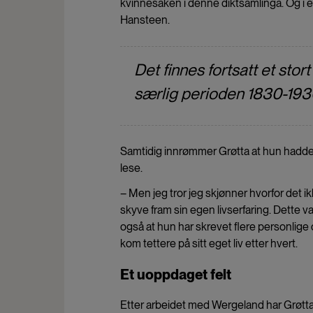
kvinnesaken i denne diktsamlinga. Og i et 
Hansteen.
Det finnes fortsatt et stor
særlig perioden 1830-1930
Samtidig innrømmer Grøtta at hun hadde f
lese.
– Men jeg tror jeg skjønner hvorfor det i
skyve fram sin egen livserfaring. Dette v
også at hun har skrevet flere personlige 
kom tettere på sitt eget liv etter hvert.
Et uoppdaget felt
Etter arbeidet med Wergeland har Grøtta b