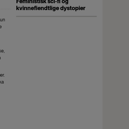
Feministisk sci-fi og
kvinnefiendtlige dystopier
hun
e
ke,
n
er.
ka