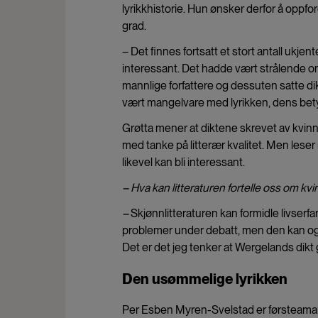
lyrikkhistorie. Hun ønsker derfor å oppford
grad.
– Det finnes fortsatt et stort antall ukje
interessant. Det hadde vært strålende o
mannlige forfattere og dessuten satte 
vært mangelvare med lyrikken, dens betydn
Grøtta mener at diktene skrevet av kvi
med tanke på litterær kvalitet. Men lese
likevel kan bli interessant.
– Hva kan litteraturen fortelle oss om 
–
Skjønnlitteraturen kan formidle livser
problemer under debatt, men den kan også 
Det er det jeg tenker at Wergelands dikt g
Den usømmelige lyrikken
Per Esben Myren-Svelstad er førsteamanu