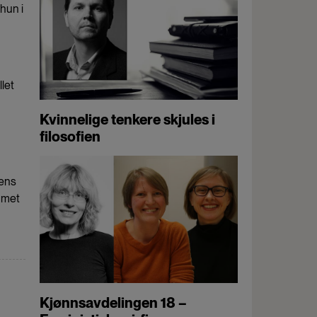
 hun i
let
Kvinnelige tenkere skjules i
filosofien
kens
ommet
Kjønnsavdelingen 18 –