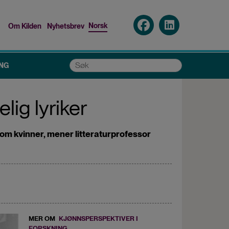
Norsk
Om Kilden
Nyhetsbrev
Top
menu
Søk
NG
ig lyriker
t om kvinner, mener litteraturprofessor
MER OM
KJØNNSPERSPEKTIVER I
FORSKNING