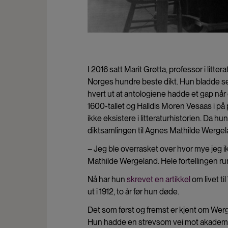
I 2016 satt Marit Grøtta, professor i litte
Norges hundre beste dikt. Hun bladde s
hvert ut at antologiene hadde et gap nå
1600-tallet og Halldis Moren Vesaas i på på
ikke eksistere i litteraturhistorien. Da h
diktsamlingen til Agnes Mathilde Wergel
– Jeg ble overrasket over hvor mye jeg i
Mathilde Wergeland. Hele fortellingen run
Nå har hun
skrevet en artikkel
om livet t
ut i 1912, to år før hun døde.
Det som først og fremst er kjent om Werg
Hun hadde en strevsom vei mot akademia: 