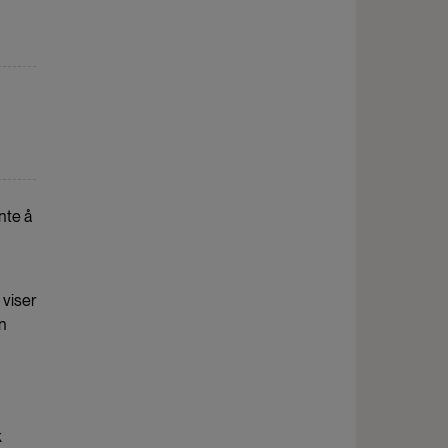
nte å
 viser
un
k