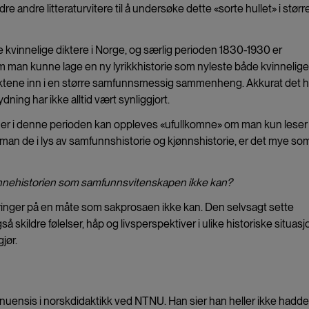
re andre litteraturvitere til å undersøke dette «sorte hullet» i størr
nte kvinnelige diktere i Norge, og særlig perioden 1830-1930 er
m man kunne lage en ny lyrikkhistorie som nyleste både kvinnelig
diktene inn i en større samfunnsmessig sammenheng. Akkurat det h
ing har ikke alltid vært synliggjort.
nner i denne perioden kan oppleves «ufullkomne» om man kun lese
r man de i lys av samfunnshistorie og kjønnshistorie, er det mye so
kvinnehistorien som samfunnsvitenskapen ikke kan?
faringer på en måte som sakprosaen ikke kan. Den selvsagt sette
skildre følelser, håp og livsperspektiver i ulike historiske situasj
jør.
ensis i norskdidaktikk ved NTNU. Han sier han heller ikke hadde