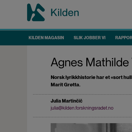
Hopp
til
hovedinnhold
KILDEN MAGASIN
SLIK JOBBER VI
RAPPO
Main
navigation
Agnes Mathilde W
Norsk lyrikkhistorie har et «sort hu
Marit Grøtta.
Julia Martinčič
julia@kilden.forskningsradet.no