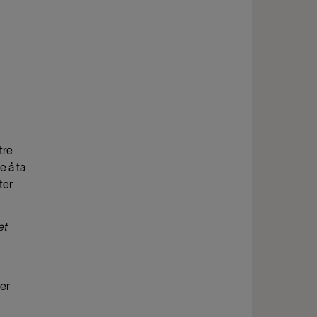
tre
e å ta
ter
et
ner