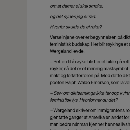
om at damer ei skal smøke,
og det synes jeg er rart:
Hvorfor skulde de ei røke?
Verselinjene over er begynnelsen på dikte
feministisk budskap. Her blir røykinga et 
Wergeland levde.
– Retten til å røyke blir her et bilde på ret
røyker, så det er et mannlig maktsymbol. 
makt og forfatterrollen på. Med dette di
poeten Ralph Waldo Emerson, som la vekt 
– Selv om diktsamlinga ikke tar opp kvinne
feministisk lys. Hvorfor har du det?
–
Wergeland skriver om immigrantens rol
gjentatte ganger at Amerika er landet for l
man bedre når man kjenner hennes livshist