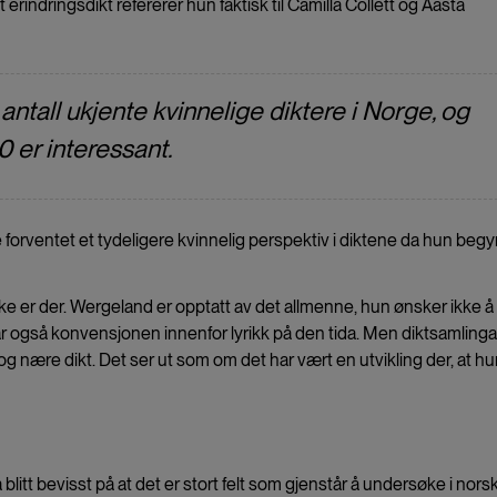
erindringsdikt refererer hun faktisk til Camilla Collett og Aasta
t antall ukjente kvinnelige diktere i Norge, og
 er interessant.
orventet et tydeligere kvinnelig perspektiv i diktene da hun begy
kke er der. Wergeland er opptatt av det allmenne, hun ønsker ikke å
ar også konvensjonen innenfor lyrikk på den tida. Men diktsamlinga
og nære dikt. Det ser ut som om det har vært en utvikling der, at h
litt bevisst på at det er stort felt som gjenstår å undersøke i nors