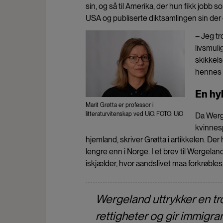
sin, og så til Amerika, der hun fikk jobb 
USA og publiserte diktsamlingen sin der e
– Jeg tr
livsmuli
skikkels
hennes «
En hyl
Marit Grøtta er professor i
litteraturvitenskap ved UiO. FOTO: UiO
Da Werge
kvinnesp
hjemland, skriver Grøtta i artikkelen. D
lengre enn i Norge. I et brev til Wergela
iskjælder, hvor aandslivet maa forkrøbles
Wergeland uttrykker en tro
rettigheter og gir immigra