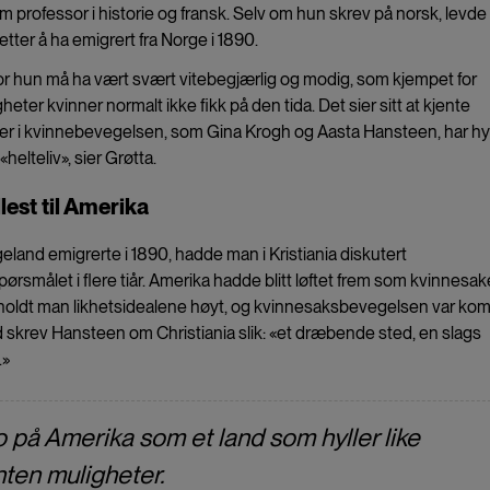
som professor i historie og fransk. Selv om hun skrev på norsk, levde
tter å ha emigrert fra Norge i 1890.
or hun må ha vært svært vitebegjærlig og modig, som kjempet for
gheter kvinner normalt ikke fikk på den tida. Det sier sitt at kjente
er i kvinnebevegelsen, som Gina Krogh og Aasta Hansteen, har hyl
helteliv», sier Grøtta.
lest til Amerika
land emigrerte i 1890, hadde man i Kristiania diskutert
ørsmålet i flere tiår. Amerika hadde blitt løftet frem som kvinnesa
er holdt man likhetsidealene høyt, og kvinnesaksbevegelsen var k
nd skrev Hansteen om Christiania slik: «et dræbende sted, en slags
.»
 på Amerika som et land som hyller like
nten muligheter.