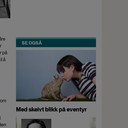
åre
SE OGSÅ
r
r på
l å
s
kom
Med skeivt blikk på eventyr
.
aden