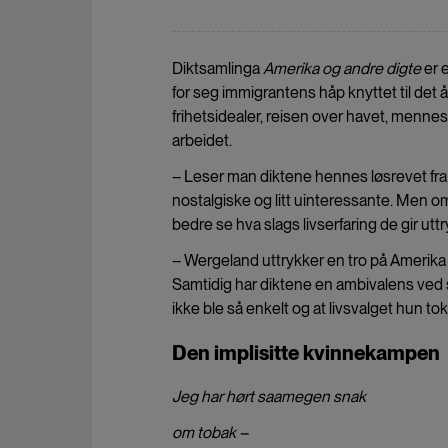
Diktsamlinga
Amerika og andre digte
er e
for seg immigrantens håp knyttet til det å
frihetsidealer, reisen over havet, menn
arbeidet.
– Leser man diktene hennes løsrevet fra
nostalgiske og litt uinteressante. Men 
bedre se hva slags livserfaring de gir uttr
– Wergeland uttrykker en tro på Amerika s
Samtidig har diktene en ambivalens ved s
ikke ble så enkelt og at livsvalget hun tok
Den implisitte kvinnekampen
Jeg har hørt saamegen snak
om tobak –