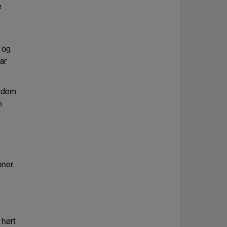
e
e og
ar
r dem
m
oner.
 hørt