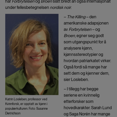
har
Forbrytelsen
og
Broen
slått bredt an også internasjonalt
under fellesbetegnelsen
nordisk noir
.
–
The Killing
– den
amerikanske adapsjonen
av
Forbrytelsen
– og
Broen
, egner seg godt
som utgangspunkt for å
analysere kjønn,
kjønnsstereotypier og
hvordan patriarkatet virker.
Også fordi så mange har
sett dem og kjenner dem,
sier Losleben.
– I tillegg har begge
seriene en kvinnelig
Katrin Losleben, professor ved
etterforsker som
Kvinnforsk, er opptatt av kjønn i
hovedkarakter. Sarah Lund
populærkulturen. Foto: Susanne
og Saga Norén har mange
Dietrichson