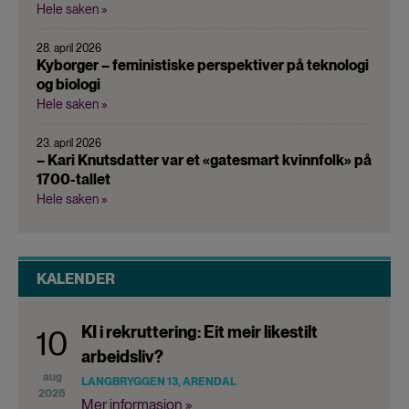
Hele saken »
28. april 2026
Kyborger – feministiske perspektiver på teknologi
og biologi
Hele saken »
23. april 2026
– Kari Knutsdatter var et «gatesmart kvinnfolk» på
1700-tallet
Hele saken »
KALENDER
KI i rekruttering: Eit meir likestilt
10
arbeidsliv?
aug
LANGBRYGGEN 13, ARENDAL
2026
Mer informasjon »