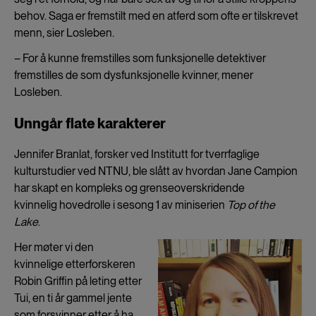
behov. Saga er fremstilt med en atferd som ofte er tilskrevet
menn, sier Losleben.
– For å kunne fremstilles som funksjonelle detektiver
fremstilles de som dysfunksjonelle kvinner, mener
Losleben.
Unngår flate karakterer
Jennifer Branlat, forsker ved Institutt for tverrfaglige
kulturstudier ved NTNU, ble slått av hvordan Jane Campion
har skapt en kompleks og grenseoverskridende
kvinnelig hovedrolle i sesong 1 av miniserien
Top of the
Lake
.
Her møter vi den
kvinnelige etterforskeren
Robin Griffin på leting etter
Tui, en ti år gammel jente
som forsvinner etter å ha