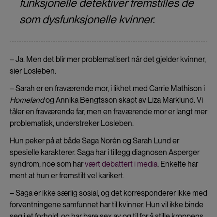
funksjonelle detektiver fremstilles de
som dysfunksjonelle kvinner.
– Ja. Men det blir mer problematisert når det gjelder kvinner,
sier Losleben.
– Sarah er en fraværende mor, i likhet med Carrie Mathison i
Homeland
og Annika Bengtsson skapt av Liza Marklund. Vi
tåler en fraværende far, men en fraværende mor er langt mer
problematisk, understreker Losleben.
Hun peker på at både Saga Norén og Sarah Lund er
spesielle karakterer. Saga har i tillegg diagnosen Asperger
syndrom, noe som har
vært debattert i media
. Enkelte har
ment at hun er fremstilt vel karikert.
– Saga er ikke særlig sosial, og det korresponderer ikke med
forventningene samfunnet har til kvinner. Hun vil ikke binde
seg i et forhold, og har bare sex av og til for å stille kroppens