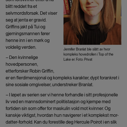
blitt reddet fra et
selvmordsforsøk. Det viser
seg at jenta er gravid.
Griffins jakt på Tui og
gjerningsmannen fører
henne inn i en mørk og
voldelig verden.
Jennifer Branlat ble slått av hvor
kompleks hovedrollen i Top of the
– Den kvinnelige
Lake er. Foto: Privat
hovedpersonen,
etterforsker Robin Griffin,
er en flerdimensjonal og kompleks karakter, dypt forankret i
sine sosiale omgivelser, understreker Branlat.
– I løpet av serien ser vi henne forhandle i sitt profesjonelle
liv ved en mannsdominert politistasjon og kjempe med
fortiden sin som offer for maskulin vold mot kvinner. Og
kanskje viktigst, hvordan hun navigerer i et komplekst mor-
datter-forhold. Kan du forestille deg Hercule Poirot i en slik