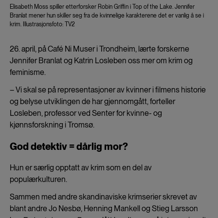
Elisabeth Moss spiller etterforsker Robin Griffin i Top of the Lake. Jennifer
Branlat mener hun skiller seg fra de kvinnelige karakterene det er vanlig å se i
krim. Illustrasjonsfoto: TV2
26. april, på Café Ni Muser i Trondheim, lærte forskerne
Jennifer Branlat og Katrin Losleben oss mer om krim og
feminisme.
– Vi skal se på representasjoner av kvinner i filmens historie
og belyse utviklingen de har gjennomgått, forteller
Losleben, professor ved Senter for kvinne- og
kjønnsforskning i Tromsø.
God detektiv = dårlig mor?
Hun er særlig opptatt av krim som en del av
populærkulturen.
Sammen med andre skandinaviske krimserier skrevet av
blant andre Jo Nesbø, Henning Mankell og Stieg Larsson