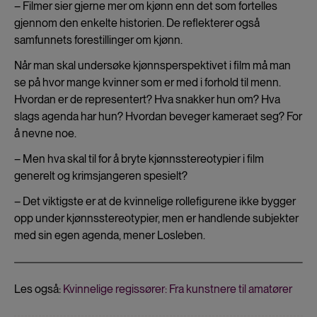
– Filmer sier gjerne mer om kjønn enn det som fortelles
gjennom den enkelte historien. De reflekterer også
samfunnets forestillinger om kjønn.
Når man skal undersøke kjønnsperspektivet i film må man
se på hvor mange kvinner som er med i forhold til menn.
Hvordan er de representert? Hva snakker hun om? Hva
slags agenda har hun? Hvordan beveger kameraet seg? For
å nevne noe.
– Men hva skal til for å bryte kjønnsstereotypier i film
generelt og krimsjangeren spesielt?
– Det viktigste er at de kvinnelige rollefigurene ikke bygger
opp under kjønnsstereotypier, men er handlende subjekter
med sin egen agenda, mener Losleben.
Les også:
Kvinnelige regissører: Fra kunstnere til amatører