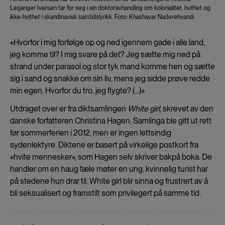
Leganger Iversen tar for seg i sin doktoravhandling om kolonialitet, hvithet og
ikke-hvithet i skandinavisk samtidslyrikk. Foto: Khashayar Naderehvandi
«Hvorfor i mig forfølge op og ned igennem gade i alle land,
jeg komme til? I mig svare på det? Jeg sætte mig ned på
strand under parasol og stor tyk mand komme hen og sætte
sig i sand og snakke om sin liv, mens jeg sidde prøve redde
min egen. Hvorfor du tro, jeg flygte? (...)»
Utdraget over er fra diktsamlingen
White girl
, skrevet av den
danske forfatteren Christina Hagen. Samlinga ble gitt ut rett
før sommerferien i 2012, men er ingen lettsindig
sydenlektyre. Diktene er basert på virkelige postkort fra
«hvite mennesker», som Hagen selv skriver bakpå boka. De
handler om en haug fæle møter en ung, kvinnelig turist har
på stedene hun drar til. White girl blir sinna og frustrert av å
bli seksualisert og framstilt som privilegert på samme tid.