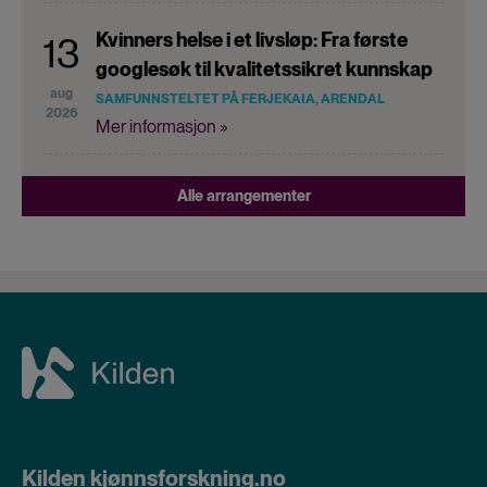
Kvinners helse i et livsløp: Fra første
13
googlesøk til kvalitetssikret kunnskap
aug
SAMFUNNSTELTET PÅ FERJEKAIA, ARENDAL
2026
Mer informasjon »
Alle arrangementer
Kilden kjønnsforskning.no