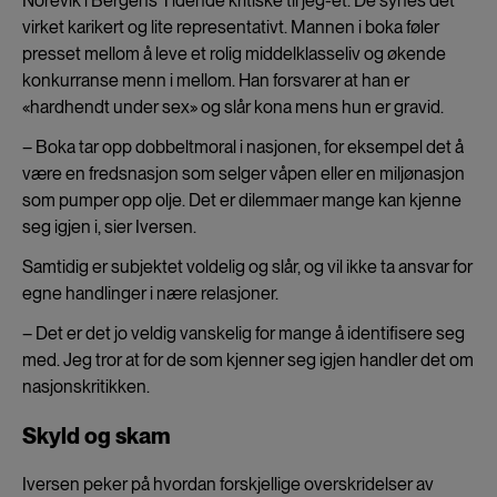
Norevik i Bergens Tidende kritiske til jeg-et. De synes det
virket karikert og lite representativt. Mannen i boka føler
presset mellom å leve et rolig middelklasseliv og økende
konkurranse menn i mellom. Han forsvarer at han er
«hardhendt under sex» og slår kona mens hun er gravid.
– Boka tar opp dobbeltmoral i nasjonen, for eksempel det å
være en fredsnasjon som selger våpen eller en miljønasjon
som pumper opp olje. Det er dilemmaer mange kan kjenne
seg igjen i, sier Iversen.
Samtidig er subjektet voldelig og slår, og vil ikke ta ansvar for
egne handlinger i nære relasjoner.
– Det er det jo veldig vanskelig for mange å identifisere seg
med. Jeg tror at for de som kjenner seg igjen handler det om
nasjonskritikken.
Skyld og skam
Iversen peker på hvordan forskjellige overskridelser av