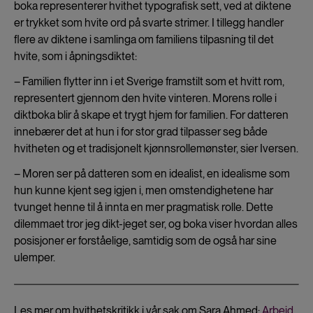
boka representerer hvithet typografisk sett, ved at diktene
er trykket som hvite ord på svarte strimer. I tillegg handler
flere av diktene i samlinga om familiens tilpasning til det
hvite, som i åpningsdiktet:
– Familien flytter inn i et Sverige framstilt som et hvitt rom,
representert gjennom den hvite vinteren. Morens rolle i
diktboka blir å skape et trygt hjem for familien. For datteren
innebærer det at hun i for stor grad tilpasser seg både
hvitheten og et tradisjonelt kjønnsrollemønster, sier Iversen.
– Moren ser på datteren som en idealist, en idealisme som
hun kunne kjent seg igjen i, men omstendighetene har
tvunget henne til å innta en mer pragmatisk rolle. Dette
dilemmaet tror jeg dikt-jeget ser, og boka viser hvordan alles
posisjoner er forståelige, samtidig som de også har sine
ulemper.
Les mer om hvithetskritikk i vår sak om Sara Ahmed:
Arbeid