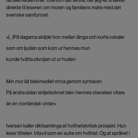
familiemedlemmer. Utenom det første, der jeg-et snakker
direkte til leseren om moren og familiens møte med det
svenske samfunnet:
«(...)På dagarna skiljde hon mellan långa och korta vokaler
som om ljuden som kom ur hennes mun
kunde tvätta olivoljan ut ur huden
Min mor lät blekmedlet rinna genom syntaxen
På andra sidan skiljetecknet blev hennes stavelser vitare
än en norrländsk vinter»
Iversen kaller diktsamlinga et hvithetskritisk prosjekt. Hun
leser tittelen
Vitsvit
som en suite om hvithet. Og at språket i