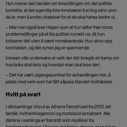
Hun mener det handler om forestillingen om det politisk
korrekte, at det egentlig ikke innebærer å si ting sånn som
de er, men å endre uttalelser for at de skal høres bedre ut.
– Man kan også lese Hagen som at hun løfter fram store
problemstillinger på et lite politisk korrekt vis. At hun
kritiserer det uten å være moraliserende. Hun skrur opp
kontrasten, og det synes jeg er spennende.
Iversen ville undersøke et verk der det foregår en kamp om
hva boka skal bety og hvordan man skal lese den.
– Det har vært utgangspunktet for avhandlingen min, å
jobbe med verk som har fått såpass blandet mottakelse.
Hvitt på svart
I diktsamlinga
Vitsvit
av Athena Farrokhzad fra 2013, blir
familie, hvithetshegemoni og motstand tematisert. Alle
diktene i samlinga er framstilt som replikker fra