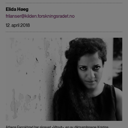
Elida Høeg
frilanser@kilden.forskningsradet.no
12. april 2018
Athena Farrokhzad har skrevet «Vitsvit», en av diktsamlingene Kristina