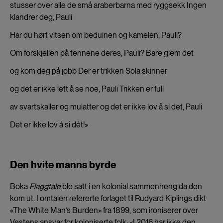
stusser over alle de små araberbarna med ryggsekk Ingen
klandrer deg, Pauli
Har du hørt vitsen om beduinen og kamelen, Pauli?
Om forskjellen på tennene deres, Pauli? Bare glem det
og kom deg på jobb Der er trikken Sola skinner
og det er ikke lett å se noe, Pauli Trikken er full
av svartskaller og mulatter og det er ikke lov å si det, Pauli
Det er ikke lov å si dét!»
Den hvite manns byrde
Boka
Flaggtale
ble satt i en kolonial sammenheng da den
kom ut. I omtalen refererte forlaget til Rudyard Kiplings dikt
«The White Man’s Burden» fra 1899, som ironiserer over
Vestens ansvar for koloniserte folk: «I 2016 har ikke den