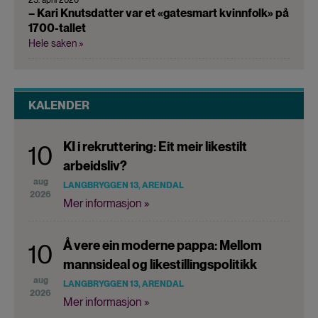
– Kari Knutsdatter var et «gatesmart kvinnfolk» på
1700-tallet
Hele saken »
KALENDER
KI i rekruttering: Eit meir likestilt
10
arbeidsliv?
aug
LANGBRYGGEN 13, ARENDAL
2026
Mer informasjon »
Å vere ein moderne pappa: Mellom
10
mannsideal og likestillingspolitikk
aug
LANGBRYGGEN 13, ARENDAL
2026
Mer informasjon »