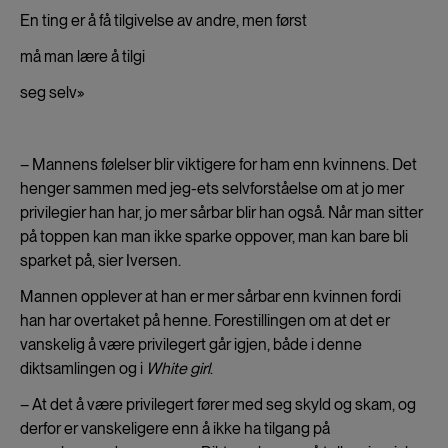
En ting er å få tilgivelse av andre, men først
må man lære å tilgi
seg selv»
– Mannens følelser blir viktigere for ham enn kvinnens. Det
henger sammen med jeg-ets selvforståelse om at jo mer
privilegier han har, jo mer sårbar blir han også. Når man sitter
på toppen kan man ikke sparke oppover, man kan bare bli
sparket på, sier Iversen.
Mannen opplever at han er mer sårbar enn kvinnen fordi
han har overtaket på henne. Forestillingen om at det er
vanskelig å være privilegert går igjen, både i denne
diktsamlingen og i
White girl
.
– At det å være privilegert fører med seg skyld og skam, og
derfor er vanskeligere enn å ikke ha tilgang på