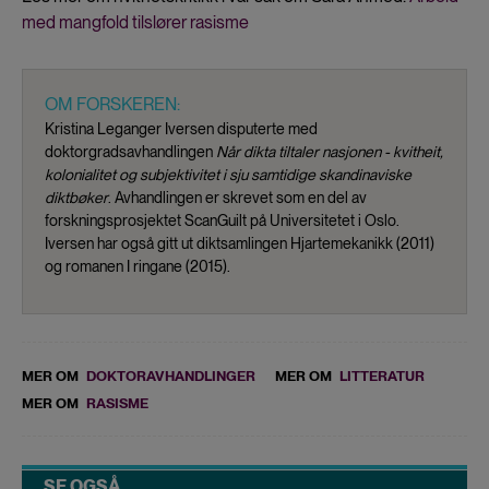
med mangfold tilslører rasisme
OM FORSKEREN:
Kristina Leganger Iversen disputerte med
doktorgradsavhandlingen
Når dikta tiltaler nasjonen - kvitheit,
kolonialitet og subjektivitet i sju samtidige skandinaviske
diktbøker
. Avhandlingen er skrevet som en del av
forskningsprosjektet ScanGuilt på Universitetet i Oslo.
Iversen har også gitt ut diktsamlingen Hjartemekanikk (2011)
og romanen I ringane (2015).
MER OM
DOKTORAVHANDLINGER
MER OM
LITTERATUR
MER OM
RASISME
SE OGSÅ