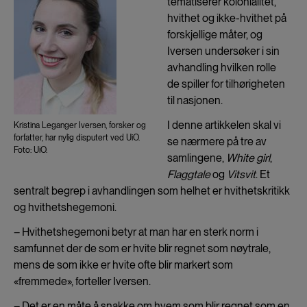
tematiserer kolonialitet,
hvithet og ikke-hvithet på
forskjellige måter, og
Iversen undersøker i sin
avhandling hvilken rolle
de spiller for tilhørigheten
til nasjonen.
I denne artikkelen skal vi
Kristina Leganger Iversen, forsker og
forfatter, har nylig disputert ved UiO.
se nærmere på tre av
Foto: UiO.
samlingene,
White girl
,
Flaggtale
og
Vitsvit
. Et
sentralt begrep i avhandlingen som helhet er hvithetskritikk
og hvithetshegemoni.
– Hvithetshegemoni betyr at man har en sterk norm i
samfunnet der de som er hvite blir regnet som nøytrale,
mens de som ikke er hvite ofte blir markert som
«fremmede», forteller Iversen.
– Det er en måte å snakke om hvem som blir regnet som en