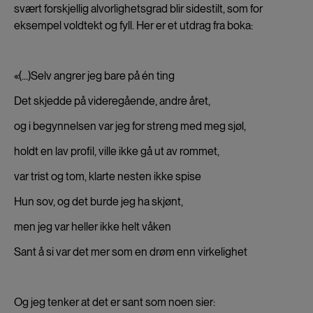
svært forskjellig alvorlighetsgrad blir sidestilt, som for
eksempel voldtekt og fyll. Her er et utdrag fra boka:
«(...)Selv angrer jeg bare på én ting
Det skjedde på videregående, andre året,
og i begynnelsen var jeg for streng med meg sjøl,
holdt en lav profil, ville ikke gå ut av rommet,
var trist og tom, klarte nesten ikke spise
Hun sov, og det burde jeg ha skjønt,
men jeg var heller ikke helt våken
Sant å si var det mer som en drøm enn virkelighet
Og jeg tenker at det er sant som noen sier: