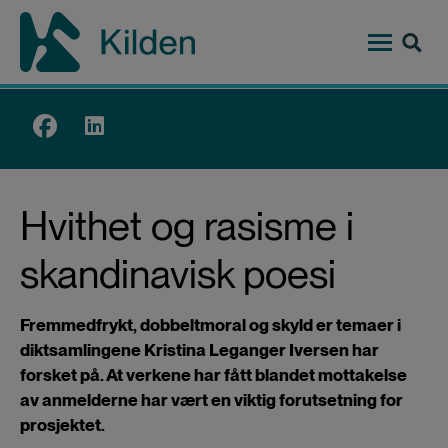
Hopp
til
hovedinnhold
Top
menu
Hvithet og rasisme i
skandinavisk poesi
Fremmedfrykt, dobbeltmoral og skyld er temaer i
diktsamlingene Kristina Leganger Iversen har
forsket på. At verkene har fått blandet mottakelse
av anmelderne har vært en viktig forutsetning for
prosjektet.