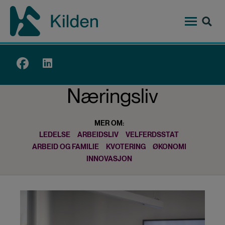
Hopp
til
hovedinnhold
Top
menu
Næringsliv
MER OM:
LEDELSE
ARBEIDSLIV
VELFERDSSTAT
ARBEID OG FAMILIE
KVOTERING
ØKONOMI
INNOVASJON