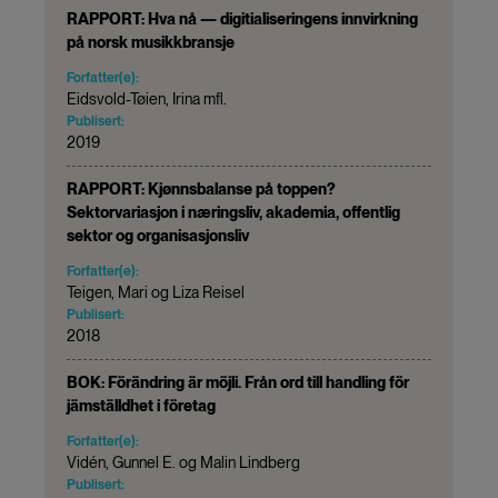
RAPPORT: Hva nå — digitialiseringens innvirkning
på norsk musikkbransje
Forfatter(e):
Eidsvold-Tøien, Irina mfl.
Publisert:
2019
RAPPORT: Kjønnsbalanse på toppen?
Sektorvariasjon i næringsliv, akademia, offentlig
sektor og organisasjonsliv
Forfatter(e):
Teigen, Mari og Liza Reisel
Publisert:
2018
BOK: Förändring är möjli. Från ord till handling för
jämställdhet i företag
Forfatter(e):
Vidén, Gunnel E. og Malin Lindberg
Publisert: