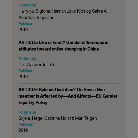
Forfatter(e):
Halrynjo, Sigtona, Hannah Løke Kjos og Sahra Ali
Abdullahi Torjussen
Publisert:
2019
ARTICLE: Like or want? Gender differences in
attitudes toward online shopping in China
Forfatter(e):
Dai, Wanwen (et al.)
Publisert:
2019
ARTICLE: Splendid Isolation? On How a Non-
member Is Affected by—And Affects—EU Gender
Equality Policy
Forfatter(e):
Skjeie, Hege, Cathrine Holst & Mari Teigen
Publisert:
2019