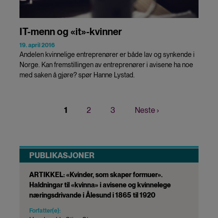
IT-menn og «it»-kvinner
19. april 2016
Andelen kvinnelige entreprenører er både lav og synkende i
Norge. Kan fremstillingen av entreprenører i avisene ha noe
med saken å gjøre? spør Hanne Lystad.
Nåværende
1
Page
2
Page
3
Neste
Neste ›
Sider
side
side
PUBLIKASJONER
ARTIKKEL: «Kvinder, som skaper formuer».
Haldningar til «kvinna» i avisene og kvinnelege
næringsdrivande i Ålesund i 1865 til 1920
Forfatter(e):