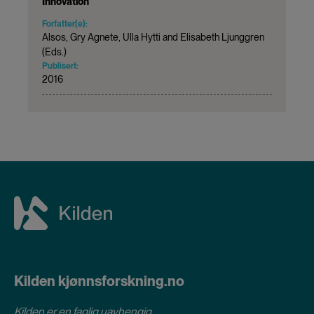
Innovation
Forfatter(e):
Alsos, Gry Agnete, Ulla Hytti and Elisabeth Ljunggren
(Eds.)
Publisert:
2016
Kilden kjønnsforskning.no
Kilden er en faglig uavhengig