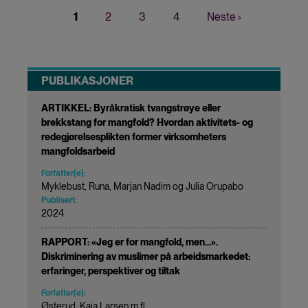
Nåværende
1
Page
2
Page
3
Page
4
Neste
Neste ›
Sider
side
side
PUBLIKASJONER
ARTIKKEL: Byråkratisk tvangstrøye eller
brekkstang for mangfold? Hvordan aktivitets- og
redegjørelsesplikten former virksomheters
mangfoldsarbeid
Forfatter(e):
Myklebust, Runa, Marjan Nadim og Julia Orupabo
Publisert:
2024
RAPPORT: «Jeg er for mangfold, men…».
Diskriminering av muslimer på arbeidsmarkedet:
erfaringer, perspektiver og tiltak
Forfatter(e):
Østerud, Kaja Larsen m.fl.