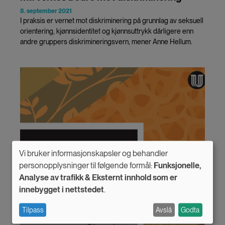
8. september 2021
I praksis er vernet mot diskriminering på grunnlag av seksuell
orientering, kjønnsidentitet og kjønnsuttrykk dårligere enn
andre gruppers diskrimineringsvern, mener Anne Hellum.
Vi bruker informasjonskapsler og behandler
Use
personopplysninger til følgende formål:
Funksjonelle,
Analyse av trafikk & Eksternt innhold som er
of
innebygget i nettstedet
.
personal
Tilpass
Avslå
Godta
data