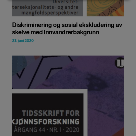
and
cookies
Diskriminering og sosial ekskludering av
skeive med innvandrerbakgrunn
23. juni 2020