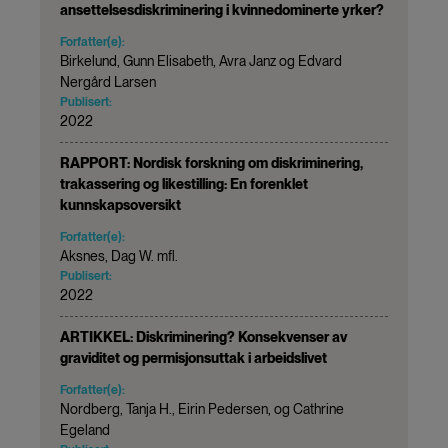
ansettelsesdiskriminering i kvinnedominerte yrker?
Forfatter(e):
Birkelund, Gunn Elisabeth, Avra Janz og Edvard
Nergård Larsen
Publisert:
2022
RAPPORT: Nordisk forskning om diskriminering,
trakassering og likestilling: En forenklet
kunnskapsoversikt
Forfatter(e):
Aksnes, Dag W. mfl.
Publisert:
2022
ARTIKKEL: Diskriminering? Konsekvenser av
graviditet og permisjonsuttak i arbeidslivet
Forfatter(e):
Nordberg, Tanja H., Eirin Pedersen, og Cathrine
Egeland