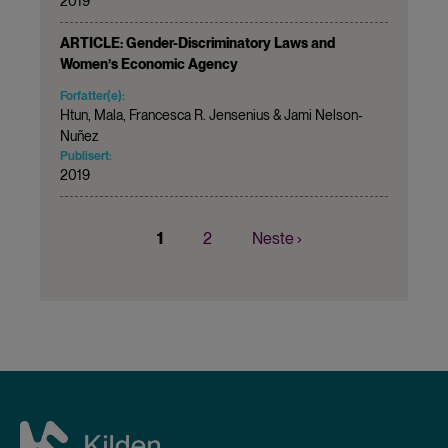
2019
ARTICLE: Gender-Discriminatory Laws and
Women’s Economic Agency
Forfatter(e):
Htun, Mala, Francesca R. Jensenius & Jami Nelson-
Nuñez
Publisert:
2019
Nåværende
1
Page
2
Neste
Neste ›
Sider
side
side