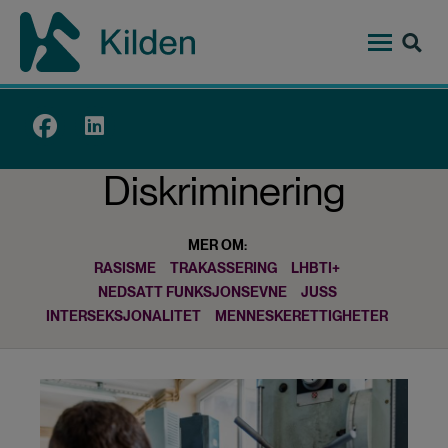
Hopp
til
hovedinnhold
Top
menu
Diskriminering
MER OM:
RASISME
TRAKASSERING
LHBTI+
NEDSATT FUNKSJONSEVNE
JUSS
INTERSEKSJONALITET
MENNESKERETTIGHETER