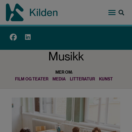
Hopp
til
hovedinnhold
Top
menu
Musikk
MER OM:
FILM OG TEATER
MEDIA
LITTERATUR
KUNST