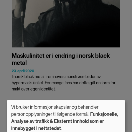
Maskulinitet er i endring i norsk black
metal
23. april 2020
I norsk black metal fremheves monstrøse bilder av
hypermaskulinitet. For mange fans har dette gitt en form for
makt over egen identitet.
Vi bruker informasjonskapsler og behandler
Use
personopplysninger til følgende formål:
Funksjonelle,
Analyse av trafikk & Eksternt innhold som er
of
innebygget i nettstedet
.