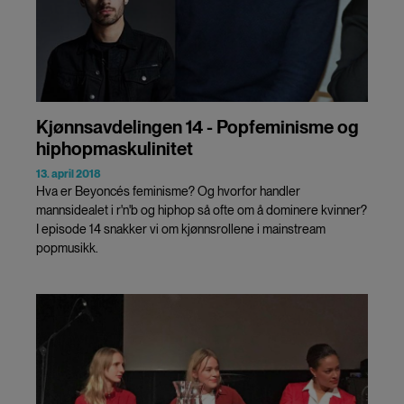
Kjønnsavdelingen 14 - Popfeminisme og
hiphopmaskulinitet
13. april 2018
Hva er Beyoncés feminisme? Og hvorfor handler
mannsidealet i r'n'b og hiphop så ofte om å dominere kvinner?
I episode 14 snakker vi om kjønnsrollene i mainstream
popmusikk.