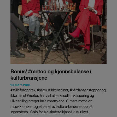
Bonus! #metoo og kjønnsbalanse i
kulturbransjene
13. mars 2018
#stilleføropptak, #nårmusikkenstilner, #nårdansenstopper og
ikke minst #metoo har vist at seksuell trakassering og
ulikestilling preger kulturbransjene. 8. mars møtte en
musikkforsker og et panel av kulturarbeidere opp på
Ingensteds i Oslo for å diskutere kjønn i kulturlivet.