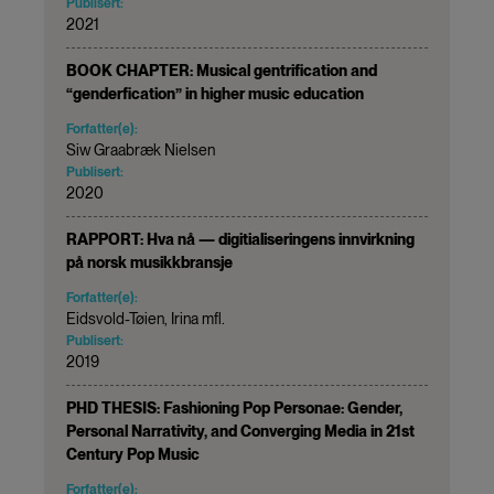
Publisert:
2021
BOOK CHAPTER: Musical gentrification and
“genderfication” in higher music education
Forfatter(e):
Siw Graabræk Nielsen
Publisert:
2020
RAPPORT: Hva nå — digitialiseringens innvirkning
på norsk musikkbransje
Forfatter(e):
Eidsvold-Tøien, Irina mfl.
Publisert:
2019
PHD THESIS: Fashioning Pop Personae: Gender,
Personal Narrativity, and Converging Media in 21st
Century Pop Music
Forfatter(e):