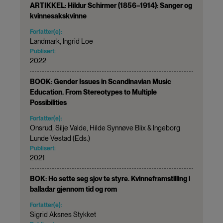
ARTIKKEL: Hildur Schirmer (1856–1914): Sanger og
kvinnesakskvinne
Forfatter(e):
Landmark, Ingrid Loe
Publisert:
2022
BOOK: Gender Issues in Scandinavian Music
Education. From Stereotypes to Multiple
Possibilities
Forfatter(e):
Onsrud, Silje Valde, Hilde Synnøve Blix & Ingeborg
Lunde Vestad (Eds.)
Publisert:
2021
BOK: Ho sette seg sjov te styre. Kvinneframstilling i
balladar gjennom tid og rom
Forfatter(e):
Sigrid Aksnes Stykket