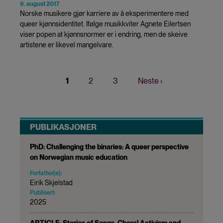
9. august 2017
Norske musikere gjør karriere av å eksperimentere med
queer kjønnsidentitet. Ifølge musikkviter Agnete Eilertsen
viser popen at kjønnsnormer er i endring, men de skeive
artistene er likevel mangelvare.
Nåværende
1
Page
2
Page
3
Neste
Neste ›
Sider
side
side
PUBLIKASJONER
PhD: Challenging the binaries: A queer perspective
on Norwegian music education
Forfatter(e):
Eirik Skjelstad
Publisert:
2025
ARTICLE: Stories of Songs, Choral Activism and