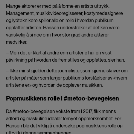
Mange aktører er med på å forme en artists uttrykk.
Management, musikkvideoregissører, kostymedesignere
og lydteknikere spiller alle en rolle i hvordan publikum
oppfatter artisten. Hansen understreker at det kan være
vanskelig å si noe om i hvor stor grad andre aktører
medvirker.
‒ Men det er klart at andre enn artistene har en visst
påvirkning på hvordan de fremstilles og oppfattes, sier han.
‒ Ikke minst gjelder dette journalister, som gjerne skriver om
artister på måter som farger publikums forståelser av «hvem
artistene er» og hvordan de opplever musikken.
Popmusikkens rolle i #metoo-bevegelsen
Da #metoo-bevegelsen vokste frem i 2017, fikk menns
adferd og maskuline idealer fornyet oppmerksomhet. For
Hansen ble det viktig å undersøke popmusikkens rolle og
uttrykk i denne sammenhengen.