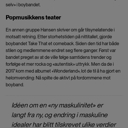
cookies
selv» i boybandet.
Popmusikkens teater
En annen gruppe Hansen skriver om går tilsynelatende i
motsatt retning. Etter storhetstiden på nittitallet, gjorde
boybandet Take That et comeback. Siden den tid har både
stilen og medlemmene endret seg flere ganger. Først var
bandet preget av at de ville følge samtidens trender og
forfølge et mer rocka og «autentisk» uttrykk. Men da de i
2017 kom med albumet «Wonderland», lot de til å ha gjort en
helomvending: Nå spilte de aktivt på fordommene mot
boyband.
Idéen om en «ny maskulinitet» er
langt fra ny, og endring i maskuline
idealer har blitt tilskrevet ulike verdier