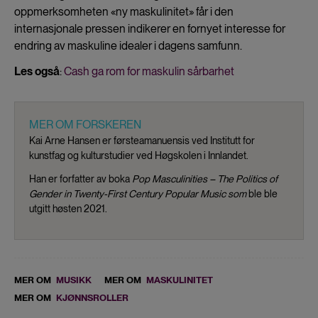
oppmerksomheten «ny maskulinitet» får i den
internasjonale pressen indikerer en fornyet interesse for
endring av maskuline idealer i dagens samfunn.
Les også
:
Cash ga rom for maskulin sårbarhet
MER OM FORSKEREN
Kai Arne Hansen er førsteamanuensis ved Institutt for
kunstfag og kulturstudier ved Høgskolen i Innlandet.
Han er forfatter av boka
Pop Masculinities – The Politics of
Gender in Twenty-First Century Popular Music som
ble ble
utgitt høsten 2021.
MER OM
MUSIKK
MER OM
MASKULINITET
MER OM
KJØNNSROLLER