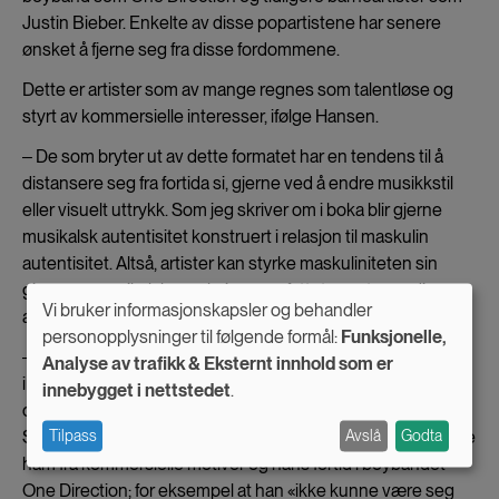
Justin Bieber. Enkelte av disse popartistene har senere
ønsket å fjerne seg fra disse fordommene.
Dette er artister som av mange regnes som talentløse og
styrt av kommersielle interesser, ifølge Hansen.
‒ De som bryter ut av dette formatet har en tendens til å
distansere seg fra fortida si, gjerne ved å endre musikkstil
eller visuelt uttrykk. Som jeg skriver om i boka blir gjerne
musikalsk autentisitet konstruert i relasjon til maskulin
autentisitet. Altså, artister kan styrke maskuliniteten sin
gjennom musikalske praksiser oppfattet som troverdige og
Vi bruker informasjonskapsler og behandler
autentiske – og omvendt, utdyper han.
Use
personopplysninger til følgende formål:
Funksjonelle,
‒ Zayn er et godt eksempel på dette. Forvandlingen hans
Analyse av trafikk & Eksternt innhold som er
of
involverte både en musikalsk dreining mot R&B og
innebygget i nettstedet
.
personal
omfavnelse av en mørkere og mer seksualisert estetikk.
Samtidig kom han med uttalelser i mediene som distanserte
Tilpass
Avslå
Godta
data
ham fra kommersielle motiver og hans fortid i boybandet
and
One Direction; for eksempel at han «ikke kunne være seg