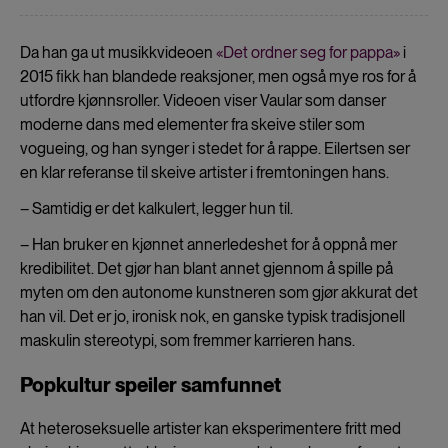
Da han ga ut musikkvideoen
«Det ordner seg for pappa»
i
2015 fikk han blandede reaksjoner, men også mye ros for å
utfordre kjønnsroller. Videoen viser Vaular som danser
moderne dans med elementer fra skeive stiler som
vogueing, og han synger i stedet for å rappe. Eilertsen ser
en klar referanse til skeive artister i fremtoningen hans.
– Samtidig er det kalkulert, legger hun til.
– Han bruker en kjønnet annerledeshet for å oppnå mer
kredibilitet. Det gjør han blant annet gjennom å spille på
myten om den autonome kunstneren som gjør akkurat det
han vil. Det er jo, ironisk nok, en ganske typisk tradisjonell
maskulin stereotypi, som fremmer karrieren hans.
Popkultur speiler samfunnet
At heteroseksuelle artister kan eksperimentere fritt med