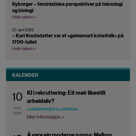
Kyborger – feministiske perspektiver på teknologi
og biologi
Hele saken »
23. april 2026
– Kari Knutsdatter var et «gatesmart kvinnfolk» på
1700-tallet
Hele saken »
KALENDER
KI i rekruttering: Eit meir likestilt
10
arbeidsliv?
aug
LANGBRYGGEN 13, ARENDAL
2026
Mer informasjon »
Å vere ein moderne pappa: Mellom