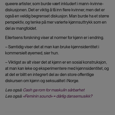
queere artister, som burde vært inkludert i mann-kvinne-
diskusjonen. Det er viktig å få inn flere kvinner, men det er
også en veldig begrenset diskusjon. Man burde ha et større
perspektiv, og tenke på mer varierte kjønnsuttrykk som en
del av mangfoldet.
Eilertsens forskning viser at normer for kjønn er i endring.
– Samtidig viser det at man kan bruke kjønnsidentitet i
kommersielt øyemed, sier hun.
– Viktigst av alt viser det at kjønn er en sosial konstruksjon,
at man kan leke og eksperimentere med kjønnsidentitet, og
at det er blitt en integrert del av den store offentlige
diskursen om kjønn og seksualitet i Norge.
Les også:
Cash ga rom for maskulin sårbarhet
Les også:
«Feminin sound» = dårlig dansemusikk?