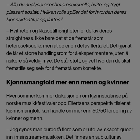
– Alle du analyserer er heteroseksuelle, hvite, og trygt
plassert sosialt. Hvilken rolle spiller det for hvordan deres
kjønnsidentitet oppfattes?
– Hvitheten og klassetilhørigheten er del av deres
straightness. Ikke bare det at de fremstår som
heteroseksuelle, men at de er en del av flertallet. Det gjør at
de får et større handlingsrom for å eksperimentere, uten å
risikere så veldig mye. De står støtt, og vet hvordan de skal
fremstille seg selv for å fremstå som korrekte.
Kjønnsmangfold mer enn menn og kvinner
Hver sommer kommer diskusjonen om kjønnsbalanse på
norske musikkfestivaler opp. Eilertsens perspektiv tilsier at
kjønnsmangfold kan handle om mer enn 50/50 fordeling av
kvinner og menn.
– Jeg synes man burde få flere som er ute-av-skapet-queer
inn i mainstream-musikken. Det finnes en subkultur av