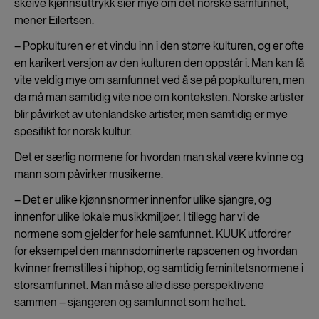
skeive kjønnsuttrykk sier mye om det norske samfunnet,
mener Eilertsen.
– Popkulturen er et vindu inn i den større kulturen, og er ofte
en karikert versjon av den kulturen den oppstår i. Man kan få
vite veldig mye om samfunnet ved å se på popkulturen, men
da må man samtidig vite noe om konteksten. Norske artister
blir påvirket av utenlandske artister, men samtidig er mye
spesifikt for norsk kultur.
Det er særlig normene for hvordan man skal være kvinne og
mann som påvirker musikerne.
– Det er ulike kjønnsnormer innenfor ulike sjangre, og
innenfor ulike lokale musikkmiljøer. I tillegg har vi de
normene som gjelder for hele samfunnet. KUUK utfordrer
for eksempel den mannsdominerte rapscenen og hvordan
kvinner fremstilles i hiphop, og samtidig feminitetsnormene i
storsamfunnet. Man må se alle disse perspektivene
sammen – sjangeren og samfunnet som helhet.