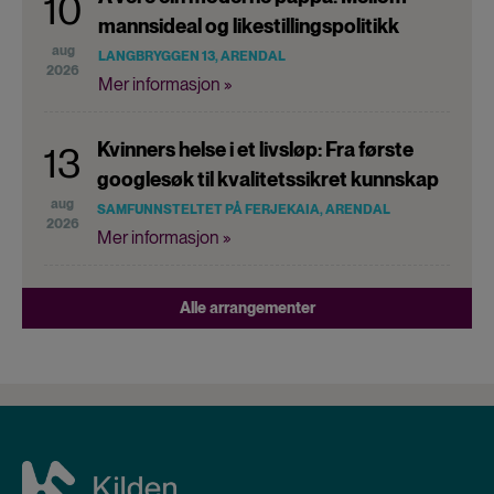
10
mannsideal og likestillingspolitikk
aug
LANGBRYGGEN 13, ARENDAL
2026
Mer informasjon »
Kvinners helse i et livsløp: Fra første
13
googlesøk til kvalitetssikret kunnskap
aug
SAMFUNNSTELTET PÅ FERJEKAIA, ARENDAL
2026
Mer informasjon »
Alle arrangementer