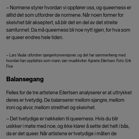
– Normene styrer hvordan vi oppfører oss, og queerness er
alltid det som utfordrer de normene. Når noen former for
skeivhet blir akseptert, så blir det en del av det streite
samfunnet. Da må queerness bli noe nytt igjen, for hva som
er queer endres hele tiden.
– Lars Vaular utfordrer sjangerkonvensjoner, og det har sammenheng med
hvordan han oppfattes som mann, sier musikkviter Agnete Eilertsen. Foto: Erik
Five
Balansegang
Felles for de tre artistene Eilertsen analyserer er at uttrykket
deres er tvetydig. De balanserer mellom sjangre, mellom
ironi og alvor, mellom streithet og skeivhet.
– Det tvetydige er nøkkelen til queerness. Hvis du blir
usikker i møte med noe, og ikke klarer å sette det helt i bås,
da er det queer. Når artistene er tvetydige i måten de