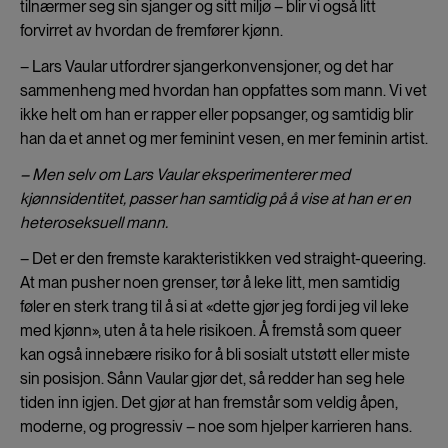
tilnærmer seg sin sjanger og sitt miljø – blir vi også litt
forvirret av hvordan de fremfører kjønn.
– Lars Vaular utfordrer sjangerkonvensjoner, og det har
sammenheng med hvordan han oppfattes som mann. Vi vet
ikke helt om han er rapper eller popsanger, og samtidig blir
han da et annet og mer feminint vesen, en mer feminin artist.
– Men selv om Lars Vaular eksperimenterer med
kjønnsidentitet, passer han samtidig på å vise at han er en
heteroseksuell mann.
– Det er den fremste karakteristikken ved straight-queering.
At man pusher noen grenser, tør å leke litt, men samtidig
føler en sterk trang til å si at «dette gjør jeg fordi jeg vil leke
med kjønn», uten å ta hele risikoen. Å fremstå som queer
kan også innebære risiko for å bli sosialt utstøtt eller miste
sin posisjon. Sånn Vaular gjør det, så redder han seg hele
tiden inn igjen. Det gjør at han fremstår som veldig åpen,
moderne, og progressiv – noe som hjelper karrieren hans.