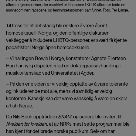
utfordre kjønnsnormer, sier musikkviter. Rapperne i KUUK utfordrer både en
mannsdominert rapscene, og femininitetsnormer i samfunnet. Foto: Per Lange.
Til tross for at det stadig blir enklere å være åpent
homoseksuell i Norge, og den offentlige diskursen
vektlegger å inkludere LHBTQ-personer, er svært få kjente
popartister i Norge åpne homoseksuelle.
– Vi har ingen Bowie i Norge, konstaterer Agnete Eilertsen.
Hun har nylig disputert med en doktorgradsavhandling i
musikkvitenskap ved Universitetet i Agder.
– På den ene siden er vi veldig opptatte av å være tolerante
og inkluderende mot alle, mens vi samtidig er veldig
konforme. Kanskje kan det være vanskelig å være en skeiv
artist i Norge.
Da Nils Bech opptrådde i
SKAM
, og senere ble invitert til
Kvelden før kvelden
, et av NRKs mest sette programmer, ble
han kjent for det brede norske publikum. Selv om han