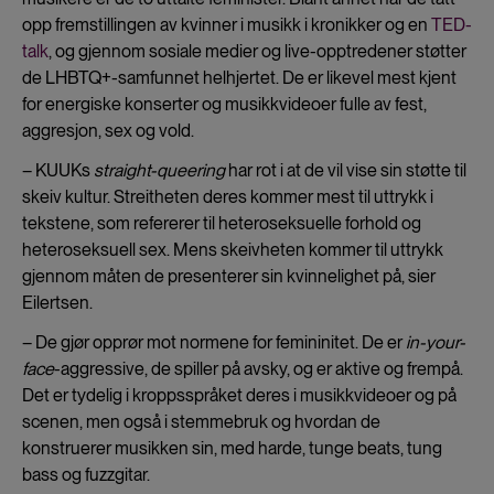
opp fremstillingen av kvinner i musikk i kronikker og en
TED-
talk
, og gjennom sosiale medier og live-opptredener støtter
de LHBTQ+-samfunnet helhjertet. De er likevel mest kjent
for energiske konserter og musikkvideoer fulle av fest,
aggresjon, sex og vold.
– KUUKs
straight-queering
har rot i at de vil vise sin støtte til
skeiv kultur. Streitheten deres kommer mest til uttrykk i
tekstene, som refererer til heteroseksuelle forhold og
heteroseksuell sex. Mens skeivheten kommer til uttrykk
gjennom måten de presenterer sin kvinnelighet på, sier
Eilertsen.
– De gjør opprør mot normene for femininitet. De er
in-your-
face
-aggressive, de spiller på avsky, og er aktive og frempå.
Det er tydelig i kroppsspråket deres i musikkvideoer og på
scenen, men også i stemmebruk og hvordan de
konstruerer musikken sin, med harde, tunge beats, tung
bass og fuzzgitar.