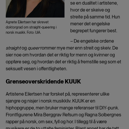
se en dualitet i artistene,
hvor de er skeive og
streite på samme tid. Hun
Agnete Eilertsen har skrevet
mener det engelske
doktorgrad om straight-queering i
begrepet fungerer best.
norsk musikk. Foto: UiA.
– De engelske ordene
straight
og
queer
rommer mye mer enn streit og skeiv. De
sier noe om hvordan det er riktig for menn og kvinner og
oppføre seg, og hvordan det er riktig å fremstille seg som et
seksuelt vesen i offentligheten.
Grenseoverskridende KUUK
Artistene Eilertsen har forsket på, representerer ulike
sjangre og nisjer i norsk musikkliv. KUUK er en
hiphopgruppe, men bruker mange referanser til DIY-punk.
Frontfigurene Mira Berggrav Refsum og Ragna Solbergnes
rapper på norsk, om sex, fyll og hor. I tillegg til å være
musikere er de to uttalte feminister. Blant annet har de tatt