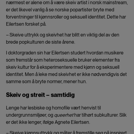
nærmest er alene om å være skeiv artist i norsk mainstream,
er det likevel vanlig å se norske popartister bryte med
forventninger til kjønnsroller og seksuell identitet. Dette har
Eilertsen forsket på.
– Skeive uttrykk og skeivhet har blitt en viktig del av den
brede popkulturen de siste årene.
I doktorgraden sin har Eilertsen studert hvordan musikere
som fremstår som heteroseksuelle bruker elementer fra
skeiv kultur for å eksperimentere med kjønn og seksuell
identitet. Men å leke med skeivhet er ikke nødvendigvis det
samme som å bryte normer, mener hun.
Skeiv og streit – samtidig
Lenge har lesbiske og homofile vært henvist til
undergrunnsmiljøer, og
queerhet
har tilhørt subkulturer. Slik
er det ikke lenger, ifølge Agnete Eilertsen.
– Skeive kjønnsuttrykk og måter å fremstille seg på inspirert