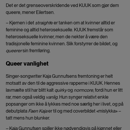
Det er det grenseoverskridende ved KUUK som gjør dem
queere, mener Eilertsen.
– Kjernen i det
straight
e er tanken om at kvinner alltid er
feminine og alltid heteroseksuelle. KUUK fremstår som
heteroseksuelle kvinner, men de nekter å være den
tradisjonelle feminine kvinnen. Slik forstyrrer de bildet, og
queerer
sin fremføring.
Queer vanlighet
Singer-songwriter Kaja Gunnufsens fremtoning er helt
motsatt av den til de aggressive rapperne i KUUK. Hennes
lavmælte stil har blitt kalt
quirky
og
normcore
, fordi hun er litt
rar, men også veldig
vanlig
. Hun synger relativt enkle
popsanger om ikke å lykkes med noe særlig her i livet, og på
debutplata
Faen Kaja
er til og med coverbildet «mislykka» –
tatt mens hun blunker.
– Kaja Gunnufsen spiller ikke nødvendigvis på kjønnet eller