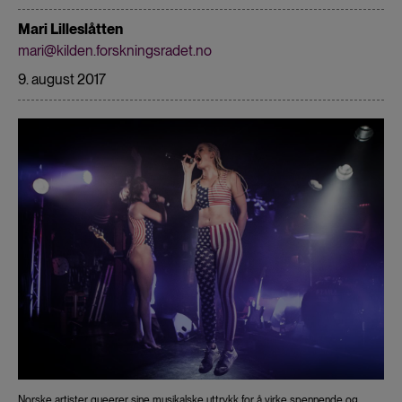
Mari Lilleslåtten
mari@kilden.forskningsradet.no
9. august 2017
Norske artister queerer sine musikalske uttrykk for å virke spennende og