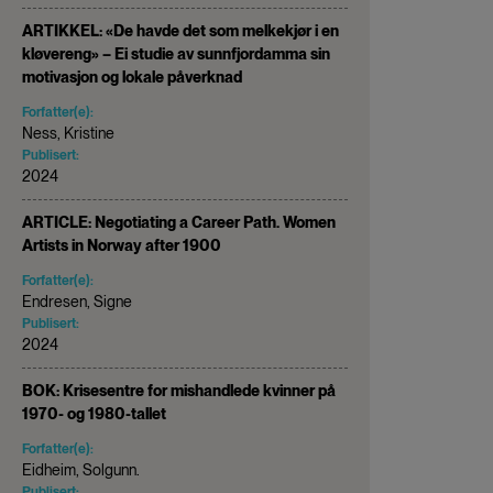
ARTIKKEL: «De havde det som melkekjør i en
kløvereng» – Ei studie av sunnfjordamma sin
motivasjon og lokale påverknad
Forfatter(e):
Ness, Kristine
Publisert:
2024
ARTICLE: Negotiating a Career Path. Women
Artists in Norway after 1900
Forfatter(e):
Endresen, Signe
Publisert:
2024
BOK: Krisesentre for mishandlede kvinner på
1970- og 1980-tallet
Forfatter(e):
Eidheim, Solgunn.
Publisert: