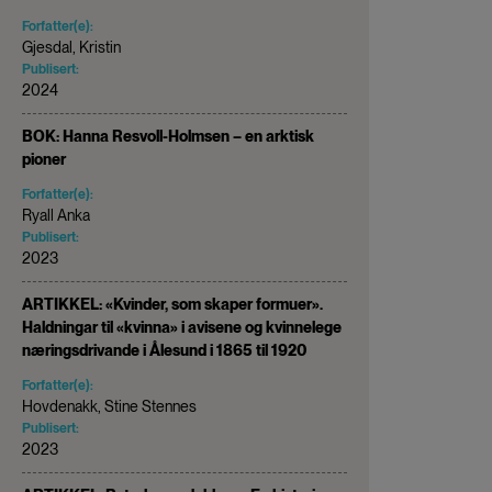
Forfatter(e):
Gjesdal, Kristin
Publisert:
2024
BOK: Hanna Resvoll-Holmsen – en arktisk
pioner
Forfatter(e):
Ryall Anka
Publisert:
2023
ARTIKKEL: «Kvinder, som skaper formuer».
Haldningar til «kvinna» i avisene og kvinnelege
næringsdrivande i Ålesund i 1865 til 1920
Forfatter(e):
Hovdenakk, Stine Stennes
Publisert:
2023