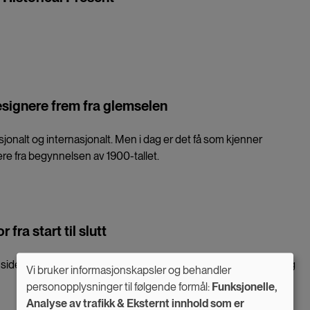
esignere frem fra glemselen
jonalt og internasjonalt. Men i dag er det få som kjenner
nere fra begynnelsen av 1900-tallet.
fra start til slutt
side. Men det blir ikke lyttet til, sier Berit Mortensen, jordmor og
Vi bruker informasjonskapsler og behandler
Use
personopplysninger til følgende formål:
Funksjonelle,
Analyse av trafikk & Eksternt innhold som er
of