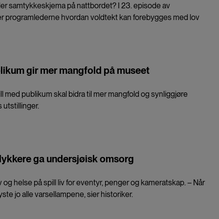
eller samtykkeskjema på nattbordet? I 23. episode av
er programlederne hvordan voldtekt kan forebygges med lov
ikum gir mer mangfold på museet
ll med publikum skal bidra til mer mangfold og synliggjøre
utstillinger.
ykkere ga undersjøisk omsorg
v og helse på spill liv for eventyr, penger og kameratskap. – Når
yste jo alle varsellampene, sier historiker.