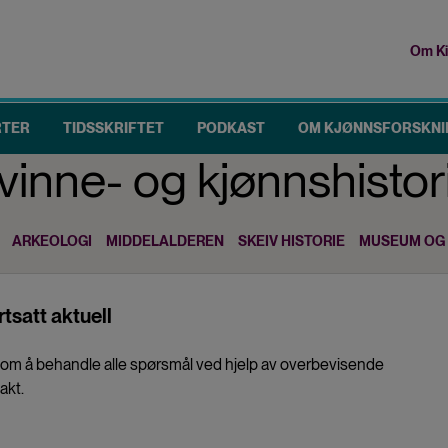
Om Ki
To
me
RTER
TIDSSKRIFTET
PODKAST
OM KJØNNSFORSKNI
vinne- og kjønnshistor
ARKEOLOGI
MIDDELALDEREN
SKEIV HISTORIE
MUSEUM OG 
tsatt aktuell
k om å behandle alle spørsmål ved hjelp av overbevisende
makt.