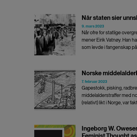
Når staten sier unns
9. mars 2023
Når ofre for statlige overgr
mener Eirik Vatnøy. Han har
som levde i fangenskap på 
Norske middelalderk
7. februar 2023
Gapestokk, pisking, radbrek
middelalderstraffer med n
(relativt) likt i Norge, var fa
Ingeborg W. Owesen
Feminist Thought as