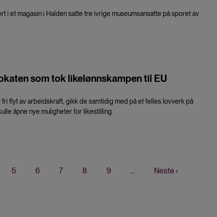
t i et magasin i Halden satte tre ivrige museumsansatte på sporet av
.
okaten som tok likelønnskampen til EU
ri flyt av arbeidskraft, gikk de samtidig med på et felles lovverk på
ulle åpne nye muligheter for likestilling.
værende
Page
5
Page
6
Page
7
Page
8
Page
9
…
Neste
Neste ›
e
side