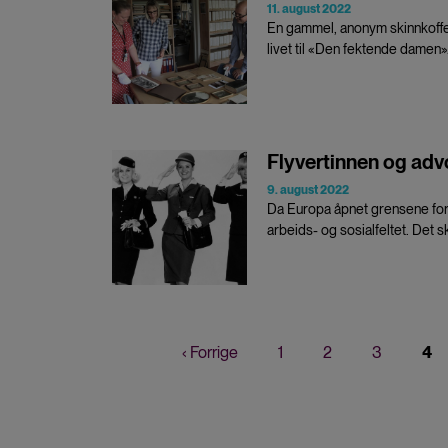
11. august 2022
En gammel, anonym skinnkoffer
livet til «Den fektende damen»
Flyvertinnen og adv
9. august 2022
Da Europa åpnet grensene for f
arbeids- og sosialfeltet. Det sk
Forrige
‹ Forrige
Page
1
Page
2
Page
3
Nå
4
Sider
side
sid