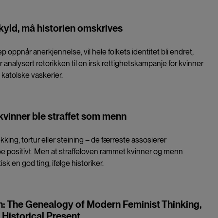
kyld, må historien omskrives
ep oppnår anerkjennelse, vil hele folkets identitet bli endret,
 analysert retorikken til en irsk rettighetskampanje for kvinner
katolske vaskerier.
vinner ble straffet som menn
king, tortur eller steining – de færreste assosierer
oe positivt. Men at straffeloven rammet kvinner og menn
ktisk en god ting, ifølge historiker.
: The Genealogy of Modern Feminist Thinking,
 Historical Present