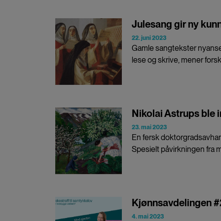
Julesang gir ny ku
22. juni 2023
Gamle sangtekster nyanserer
lese og skrive, mener forsk
Nikolai Astrups ble 
23. mai 2023
En fersk doktorgradsavhan
Spesielt påvirkningen fra m
Kjønnsavdelingen #2
4. mai 2023