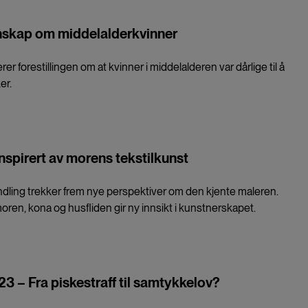
nnskap om middelalderkvinner
 forestillingen om at kvinner i middelalderen var dårlige til å
er.
inspirert av morens tekstilkunst
dling trekker frem nye perspektiver om den kjente maleren.
oren, kona og husfliden gir ny innsikt i kunstnerskapet.
3 – Fra piskestraff til samtykkelov?