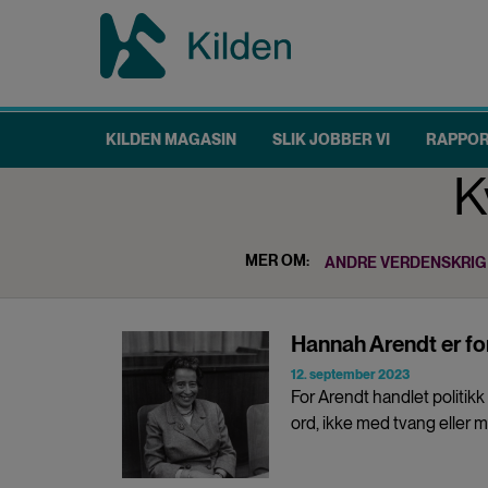
Hopp
til
hovedinnhold
KILDEN MAGASIN
SLIK JOBBER VI
RAPPO
Main
K
navigation
MER OM:
ANDRE VERDENSKRIG
Hannah Arendt er for
12. september 2023
For Arendt handlet politik
ord, ikke med tvang eller 