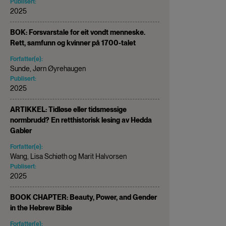
Publisert:
2025
BOK: Forsvarstale for eit vondt menneske.
Rett, samfunn og kvinner på 1700-talet
Forfatter(e):
Sunde, Jørn Øyrehaugen
Publisert:
2025
ARTIKKEL: Tidløse eller tidsmessige
normbrudd? En retthistorisk lesing av Hedda
Gabler
Forfatter(e):
Wang, Lisa Schiøth og Marit Halvorsen
Publisert:
2025
BOOK CHAPTER: Beauty, Power, and Gender
in the Hebrew Bible
Forfatter(e):