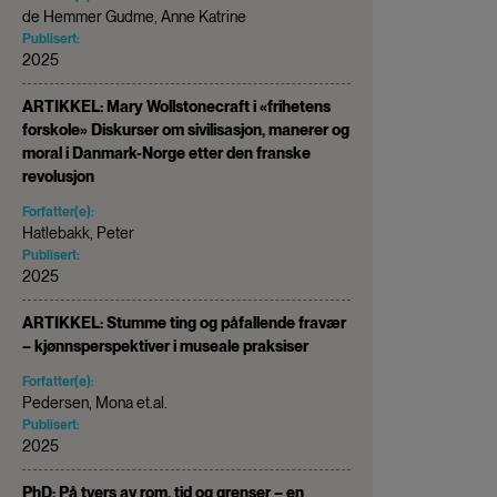
de Hemmer Gudme, Anne Katrine
Publisert:
2025
ARTIKKEL: Mary Wollstonecraft i «frihetens
forskole» Diskurser om sivilisasjon, manerer og
moral i Danmark-Norge etter den franske
revolusjon
Forfatter(e):
Hatlebakk, Peter
Publisert:
2025
ARTIKKEL: Stumme ting og påfallende fravær
– kjønnsperspektiver i museale praksiser
Forfatter(e):
Pedersen, Mona et.al.
Publisert:
2025
PhD: På tvers av rom, tid og grenser – en