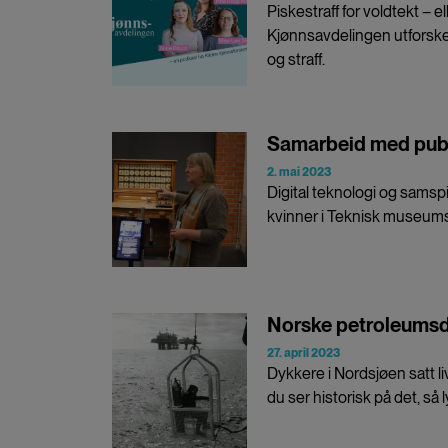
Piskestraff for voldtekt – 
Kjønnsavdelingen utforsk
og straff.
Samarbeid med publ
2. mai 2023
Digital teknologi og samspi
kvinner i Teknisk museums 
Norske petroleumsd
27. april 2023
Dykkere i Nordsjøen satt li
du ser historisk på det, så l