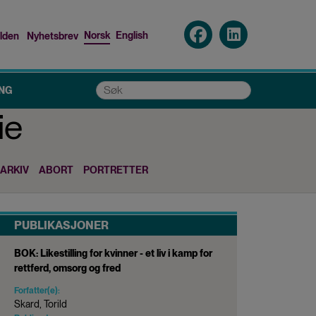
Norsk
English
lden
Nyhetsbrev
p
nu
Søk
NG
ie
ARKIV
ABORT
PORTRETTER
PUBLIKASJONER
BOK: Likestilling for kvinner - et liv i kamp for
rettferd, omsorg og fred
Forfatter(e):
Skard, Torild