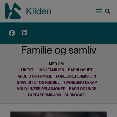
Hopp
til
hovedinnhold
Top
menu
Familie og samliv
MER OM:
LIKESTILLING I FAMILIEN
BARNLØSHET
ARBEID OG FAMILIE
FORELDREPERMISJON
GRAVIDITET OG FØDSEL
TVANGSEKTESKAP
VOLD I NÆRE RELASJONER
BARN OG UNGE
PAPPAPERMISJON
SURROGATI