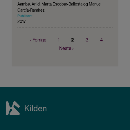
Aambø, Arild, Marta Escobar-Ballesta og Manuel
García-Ramírez
Publisert:
2017
Forrige
‹ Forrige
Page
1
Nåværende
2
Page
3
Page
4
Sider
side
side
Neste
Neste ›
side