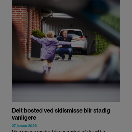
Delt bosted ved skilsmisse blir stadig
vanligere
27. januar 2026
Men mange mødre blir overrasket når far vil ha