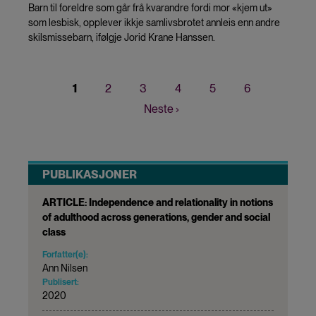
Barn til foreldre som går frå kvarandre fordi mor «kjem ut»
som lesbisk, opplever ikkje samlivsbrotet annleis enn andre
skilsmissebarn, ifølgje Jorid Krane Hanssen.
Nåværende
1
Page
2
Page
3
Page
4
Page
5
Page
6
Sider
side
Neste
Neste ›
side
PUBLIKASJONER
ARTICLE: Independence and relationality in notions
of adulthood across generations, gender and social
class
Forfatter(e):
Ann Nilsen
Publisert:
2020