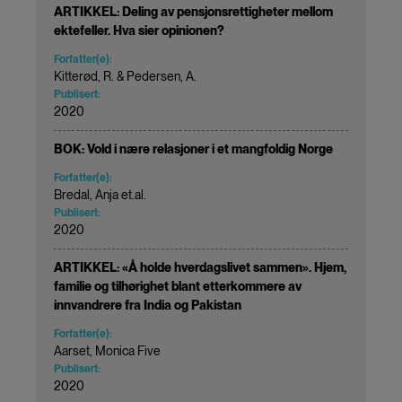
ARTIKKEL: Deling av pensjonsrettigheter mellom
ektefeller. Hva sier opinionen?
Forfatter(e):
Kitterød, R. & Pedersen, A.
Publisert:
2020
BOK: Vold i nære relasjoner i et mangfoldig Norge
Forfatter(e):
Bredal, Anja et.al.
Publisert:
2020
ARTIKKEL: «Å holde hverdagslivet sammen». Hjem,
familie og tilhørighet blant etterkommere av
innvandrere fra India og Pakistan
Forfatter(e):
Aarset, Monica Five
Publisert:
2020