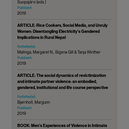
Suopajärvi (eds.)
Publisert:
2019
ARTICLE: Rice Cookers, Social Media, and Unruly
Women: Disentangling Electricity's Gendered
Implications in Rural Nepal
Forfatter(e):
Matinga, Margaret N., Bigsna Gill & Tanja Winther
Publisert:
2019
ARTICLE: The social dynamics of revictimization
and intimate partner violence: an embodied,
gendered, institutional and life course perspective
Forfatter(e):
Bjørnholt, Margunn
Publisert:
2019
BOOK: Men's Experiences of Violence in Intimate