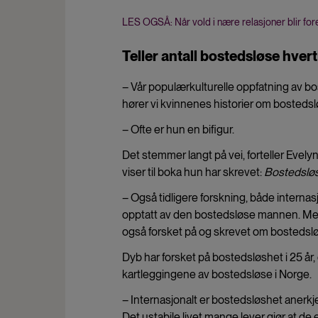
LES OGSÅ: Når vold i nære relasjoner blir fore
Teller antall bostedsløse hvert
– Vår populærkulturelle oppfatning av bo
hører vi kvinnenes historier om bostedsl
– Ofte er hun en bifigur.
Det stemmer langt på vei, forteller Evel
viser til boka hun har skrevet:
Bostedsløse
– Også tidligere forskning, både internasj
opptatt av den bostedsløse mannen. Men 
også forsket på og skrevet om bostedsløs
Dyb har forsket på bostedsløshet i 25 år, 
kartleggingene av bostedsløse i Norge.
– Internasjonalt er bostedsløshet anerkje
Det ustabile livet mange lever gjør at de 