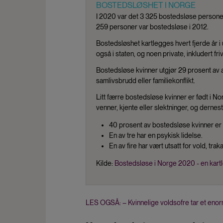
BOSTEDSLØSHET I NORGE
I 2020 var det 3 325 bostedsløse personer 
259 personer var bostedsløse i 2012.
Bostedsløshet kartlegges hvert fjerde år 
også i staten, og noen private, inkludert friv
Bostedsløse kvinner utgjør 29 prosent av a
samlivsbrudd eller familiekonflikt.
Litt færre bostedsløse kvinner er født i
venner, kjente eller slektninger, og dernest 
40 prosent av bostedsløse kvinner er 
En av tre har en psykisk lidelse.
En av fire har vært utsatt for vold, trak
Kilde:
Bostedsløse i Norge 2020 - en kart
LES OGSÅ: – Kvinnelige voldsofre tar et enor