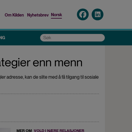
Norsk
Om Kilden
Nyhetsbrev
Top
menu
Søk
NG
rategier enn menn
r adresse, kan de slite med å få tilgang til sosiale
MER OM
VOLD I NÆRE RELASJONER