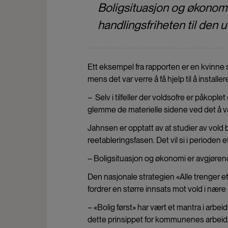
Boligsituasjon og økonomi
handlingsfriheten til den u
Ett eksempel fra rapporten er en kvinne
mens det var verre å få hjelp til å installe
– Selv i tilfeller der voldsofre er påkopl
glemme de materielle sidene ved det å v
Jahnsen er opptatt av at studier av vold
reetableringsfasen. Det vil si i perioden 
– Boligsituasjon og økonomi er avgjørend
Den nasjonale strategien «Alle trenger 
fordrer en større innsats mot vold i nære 
– «Bolig først» har vært et mantra i arbei
dette prinsippet for kommunenes arbeid 