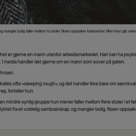
og mangler bolig faller mellom to stoler. Noen oppsøker krisesenter. Men hvor går veie
øshet er gjerne en mann utenfor arbeidsmarkedet. Han kan ha psyk
. I media handler det gjerne om en mann som sover på gaten.
ahnsen.
 kalles ofte «sleeping rough», og det handler ikke bare om søvnkvali
ep, forteller hun.
n mindre synlig gruppe hun mener faller mellom flere stoler i et fel
flyktet fra et voldelig samboerskap, og mangler bolig. Noen oppsøk