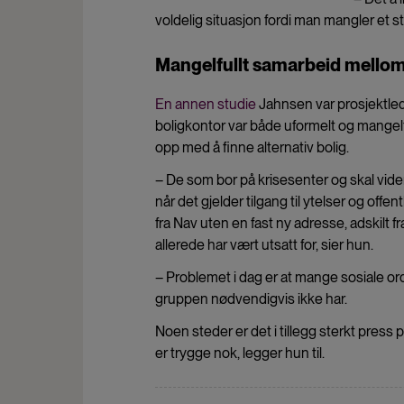
voldelig situasjon fordi man mangler et s
Mangelfullt samarbeid mello
En annen studie
Jahnsen var prosjektled
boligkontor var både uformelt og mangelf
opp med å finne alternativ bolig.
– De som bor på krisesenter og skal vider
når det gjelder tilgang til ytelser og off
fra Nav uten en fast ny adresse, adskilt
allerede har vært utsatt for, sier hun.
– Problemet i dag er at mange sosiale o
gruppen nødvendigvis ikke har.
Noen steder er det i tillegg sterkt press 
er trygge nok, legger hun til.