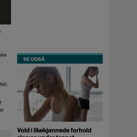
n
iske
SE OGSÅ
tet;
t
er
Vold i likekjønnede forhold