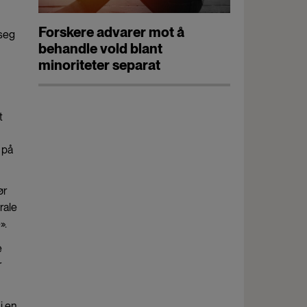
Forskere advarer mot å
 seg
behandle vold blant
minoriteter separat
t
 på
ør
rale
e».
e
r
i en