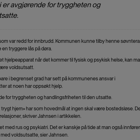
 er avgjørende for tryggheten og
tsatte.
 som var redd for innbrudd. Kommunen kunne tilby henne søvnterap
re en tryggere lås på døra.
et et hjelpeapparat når det kommer til fysisk og psykisk helse, kan m
ære voldsutsatt.
 bare i begrenset grad har sett på kommunenes ansvar i
etter at noen har oppsøkt hjelp.
e for tryggheten og handlingsfriheten til den utsatte.
et trygt hjem» har som hovedmål at ingen skal være bostedsløse. D
relasjoner, skriver Jahnsen i artikkelen.
det med rus og psykiatri. Det er kanskje på tide at man også innfører
med voldsutsatte, sier Jahnsen.