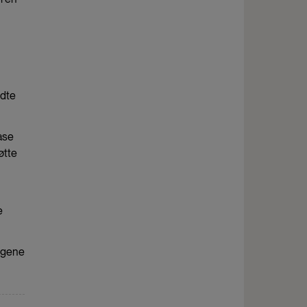
ndte
fase
øtte
e
ligene