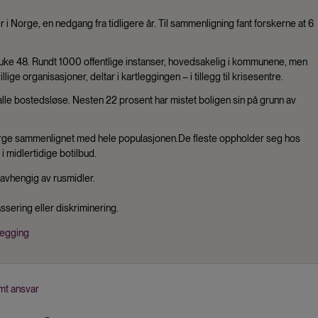
i Norge, en nedgang fra tidligere år. Til sammenligning fant forskerne at 6
i uke 48. Rundt 1000 offentlige instanser, hovedsakelig i kommunene, men
illige organisasjoner, deltar i kartleggingen – i tillegg til krisesentre.
lle bostedsløse. Nesten 22 prosent har mistet boligen sin på grunn av
 Norge sammenlignet med hele populasjonen.De fleste oppholder seg hos
i midlertidige botilbud.
avhengig av rusmidler.
assering eller diskriminering.
legging
mt ansvar