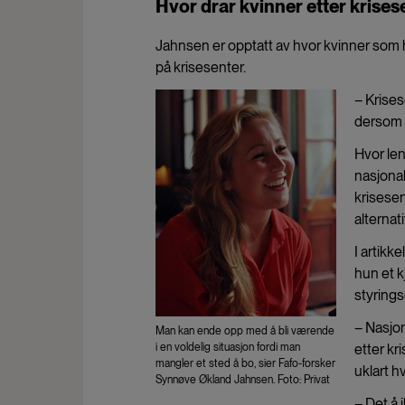
Hvor drar kvinner etter krises
Jahnsen er opptatt av hvor kvinner som ha
på krisesenter.
– Krises
dersom m
Hvor len
nasjonal
krisese
alternat
I artikk
hun et k
styrings
– Nasjon
Man kan ende opp med å bli værende
i en voldelig situasjon fordi man
etter kr
mangler et sted å bo, sier Fafo-forsker
uklart 
Synnøve Økland Jahnsen. Foto: Privat
– Det å 