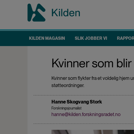
Hopp
til
hovedinnhold
KILDEN MAGASIN
SLIK JOBBER VI
RAPPO
Main
navigation
Kvinner som bli
Kvinner som flykter fra et voldelig hjem u
støtteordninger.
Hanne Skogvang Stork
Forskningsjournalist
hanne@kilden.forskningsradet.no