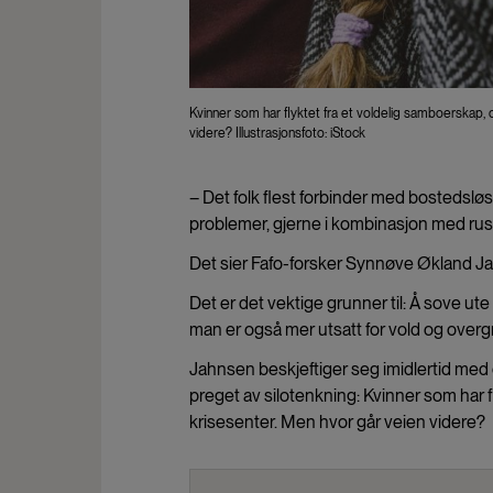
Kvinner som har flyktet fra et voldelig samboerskap, 
videre? Illustrasjonsfoto: iStock
– Det folk flest forbinder med bostedsl
problemer, gjerne i kombinasjon med rus
Det sier Fafo-forsker Synnøve Økland J
Det er det vektige grunner til: Å sove ute
man er også mer utsatt for vold og overgr
Jahnsen beskjeftiger seg imidlertid med e
preget av silotenkning: Kvinner som har 
krisesenter. Men hvor går veien videre?