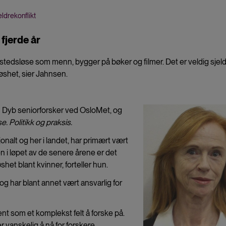
ldrekonflikt
 fjerde år
stedsløse som menn, bygger på bøker og filmer. Det er veldig sjel
øshet, sier Jahnsen.
yn Dyb seniorforsker ved OsloMet, og
. Politikk og praksis.
onalt og her i landet, har primært vært
i løpet av de senere årene er det
het blant kvinner, forteller hun.
og har blant annet vært ansvarlig for
nt som et komplekst felt å forske på.
er vanskelig å nå for forskere.