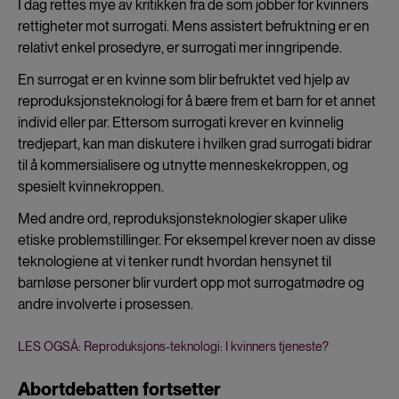
I dag rettes mye av kritikken fra de som jobber for kvinners
rettigheter mot surrogati. Mens assistert befruktning er en
relativt enkel prosedyre, er surrogati mer inngripende.
En surrogat er en kvinne som blir befruktet ved hjelp av
reproduksjonsteknologi for å bære frem et barn for et annet
individ eller par. Ettersom surrogati krever en kvinnelig
tredjepart, kan man diskutere i hvilken grad surrogati bidrar
til å kommersialisere og utnytte menneskekroppen, og
spesielt kvinnekroppen.
Med andre ord, reproduksjonsteknologier skaper ulike
etiske problemstillinger. For eksempel krever noen av disse
teknologiene at vi tenker rundt hvordan hensynet til
barnløse personer blir vurdert opp mot surrogatmødre og
andre involverte i prosessen.
LES OGSÅ: Reproduksjons-teknologi: I kvinners tjeneste?
Abortdebatten fortsetter