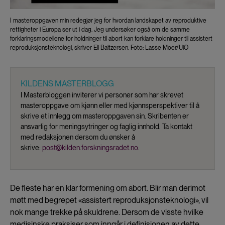
I masteroppgaven min redegjør jeg for hvordan landskapet av reproduktive
rettigheter i Europa ser ut i dag. Jeg undersøker også om de samme
forklaringsmodellene for holdninger til abort kan forklare holdninger til assistert
reproduksjonsteknologi, skriver Eli Baltzersen. Foto: Lasse Moer/UiO
KILDENS MASTERBLOGG
I Masterbloggen inviterer vi personer som har skrevet
masteroppgave om kjønn eller med kjønnsperspektiver til å
skrive et innlegg om masteroppgaven sin. Skribenten er
ansvarlig for meningsytringer og faglig innhold. Ta kontakt
med redaksjonen dersom du ønsker å
skrive:
post@kilden.forskningsradet.no
.
De fleste har en klar formening om abort. Blir man derimot
møtt med begrepet «assistert reproduksjonsteknologi», vil
nok mange trekke på skuldrene. Dersom de visste hvilke
medisinske praksiser som inngår i definisjonen av dette