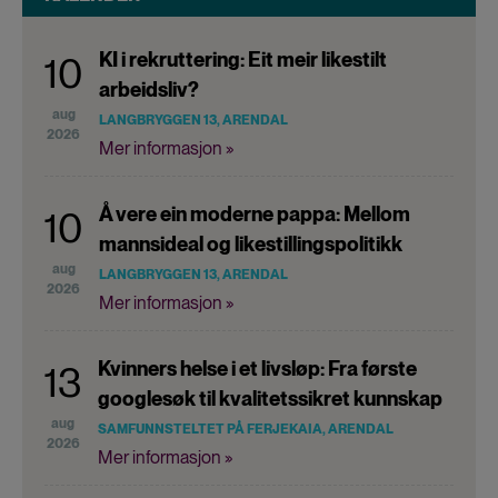
KI i rekruttering: Eit meir likestilt
10
arbeidsliv?
aug
LANGBRYGGEN 13, ARENDAL
2026
Mer informasjon »
Å vere ein moderne pappa: Mellom
10
mannsideal og likestillingspolitikk
aug
LANGBRYGGEN 13, ARENDAL
2026
Mer informasjon »
Kvinners helse i et livsløp: Fra første
13
googlesøk til kvalitetssikret kunnskap
aug
SAMFUNNSTELTET PÅ FERJEKAIA, ARENDAL
2026
Mer informasjon »