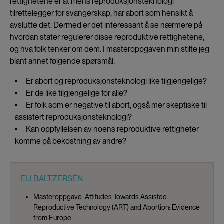
rettighetene er at mens reproduksjonsteknologi
tilrettelegger for svangerskap, har abort som hensikt å
avslutte det. Dermed er det interessant å se nærmere på
hvordan stater regulerer disse reproduktive rettighetene,
og hva folk tenker om dem. I masteroppgaven min stilte jeg
blant annet følgende spørsmål:
Er abort og reproduksjonsteknologi like tilgjengelige?
Er de like tilgjengelige for alle?
Er folk som er negative til abort, også mer skeptiske til
assistert reproduksjonsteknologi?
Kan oppfyllelsen av noens reproduktive rettigheter
komme på bekostning av andre?
ELI BALTZERSEN
Masteroppgave: Attitudes Towards Assisted
Reproductive Technology (ART) and Abortion: Evidence
from Europe