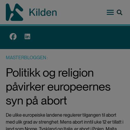
Hopp
til
hovedinnhold
Top
menu
MASTERBLOGGEN
Politikk og religion
påvirker europeernes
syn på abort
De ulike europeiske landene regulerer tilgangen til abort
med ulik grad av strenghet: Mens abort inntil uke 12 er tillatt i
land som Norge, Tyskland og Italia, er abort i Polen, Malta,