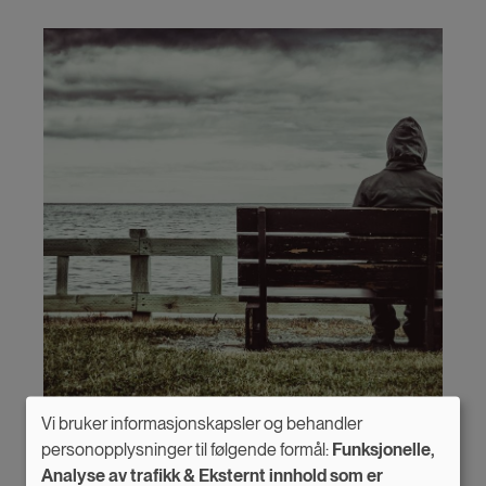
Vi bruker informasjonskapsler og behandler
Use
personopplysninger til følgende formål:
Funksjonelle,
Derfor dør flere menn i selvmord
Analyse av trafikk & Eksternt innhold som er
of