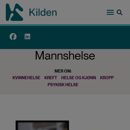
Hopp
til
hovedinnhold
Top
menu
Mannshelse
MER OM:
KVINNEHELSE
KREFT
HELSE OG KJØNN
KROPP
PSYKISK HELSE