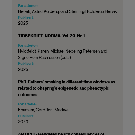
Forfatter(e):
Hervik, Astrid Kolderup and Stein Egil Kolderup Hervik
Publisert:
2025
TIDSSKRIFT: NORMA, Vol. 20, Nr. 1
Forfatter(e):
Hvidtfeldt, Karen, Michael Nebeling Petersen and
Signe Rom Rasmussen (eds.)
Publisert:
2025
PhD: Fathers´ smoking in different time windows as
related to offspring's epigenetic and phenotypic
outcomes
Forfatter(e):
Knudsen, Gerd Toril Mørkve
Publisert:
2023
ARTICLE: Gendered health consequences of