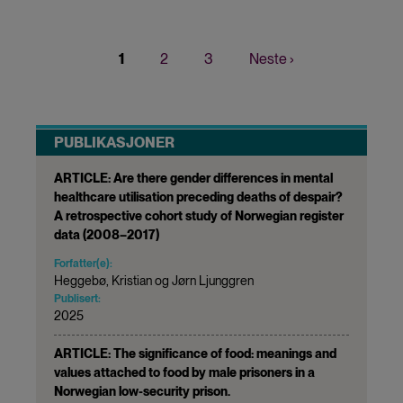
Nåværende
1
Page
2
Page
3
Neste
Neste ›
Sider
side
side
PUBLIKASJONER
ARTICLE: Are there gender differences in mental
healthcare utilisation preceding deaths of despair?
A retrospective cohort study of Norwegian register
data (2008–2017)
Forfatter(e):
Heggebø, Kristian og Jørn Ljunggren
Publisert:
2025
ARTICLE: The significance of food: meanings and
values attached to food by male prisoners in a
Norwegian low-security prison.