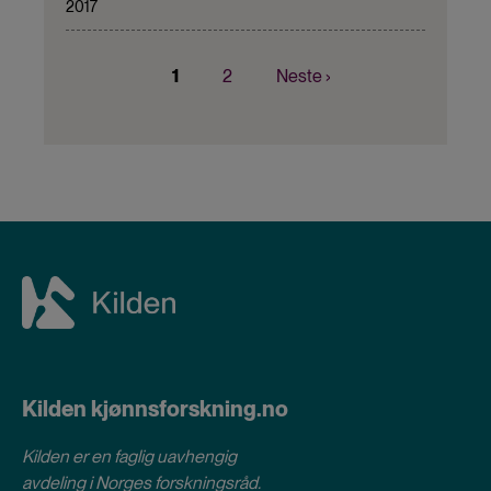
2017
Nåværende
1
Page
2
Neste
Neste ›
Sider
side
side
Kilden kjønnsforskning.no
Kilden er en faglig uavhengig
avdeling i
Norges forskningsråd
.