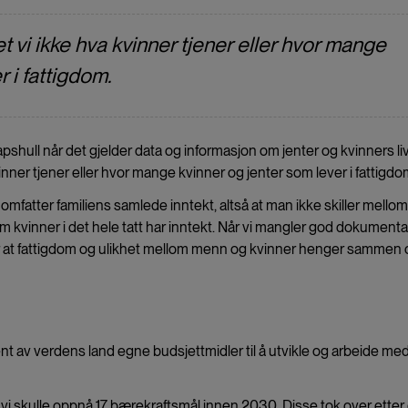
t vi ikke hva kvinner tjener eller hvor mange
 i fattigdom.
shull når det gjelder data og informasjon om jenter og kvinners liv.
nner tjener eller hvor mange kvinner og jenter som lever i fattigdo
omfatter familiens samlede inntekt, altså at man ikke skiller mello
om kvinner i det hele tatt har inntekt. Når vi mangler god dokument
or at fattigdom og ulikhet mellom menn og kvinner henger sammen 
nt av verdens land egne budsjettmidler til å utvikle og arbeide me
vi skulle oppnå 17 bærekraftsmål innen 2030. Disse tok over etter