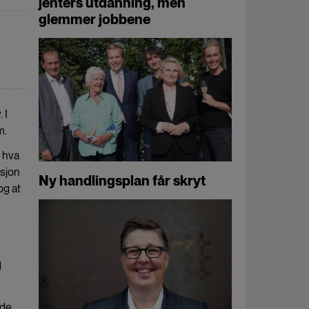
jenters utdanning, men
glemmer jobbene
 I
m.
m hva
asjon
Ny handlingsplan får skryt
og at
d
 de