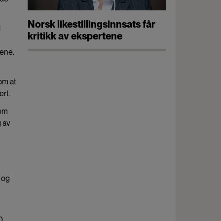
Norsk likestillingsinnsats får
i
kritikk av ekspertene
lene.
om at
ert.
som
g av
 og
0