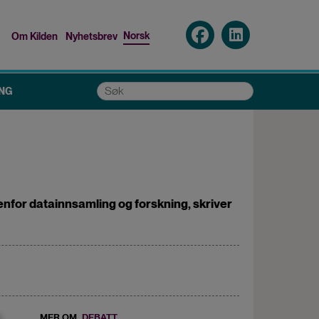
Norsk
Om Kilden
Nyhetsbrev
Top
menu
Søk
NG
nenfor datainnsamling og forskning, skriver
MER OM
DEBATT