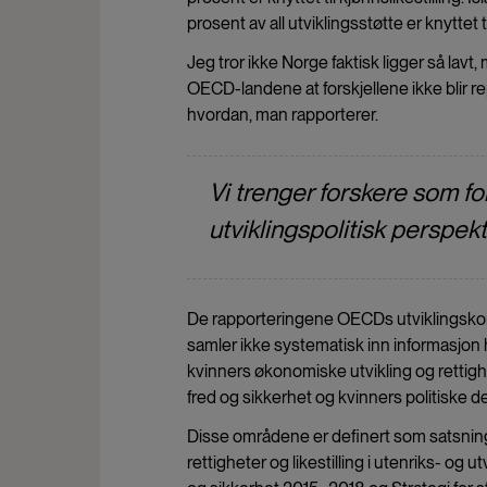
prosent av all utviklingsstøtte er knyttet ti
Jeg tror ikke Norge faktisk ligger så lavt, 
OECD-landene at forskjellene ikke blir repre
hvordan, man rapporterer.
Vi trenger forskere som for
utviklingspolitisk perspekt
De rapporteringene OECDs utviklingskom
samler ikke systematisk inn informasjon
kvinners økonomiske utvikling og rettighe
fred og sikkerhet og kvinners politiske d
Disse områdene er definert som satsning
rettigheter og likestilling i utenriks- og