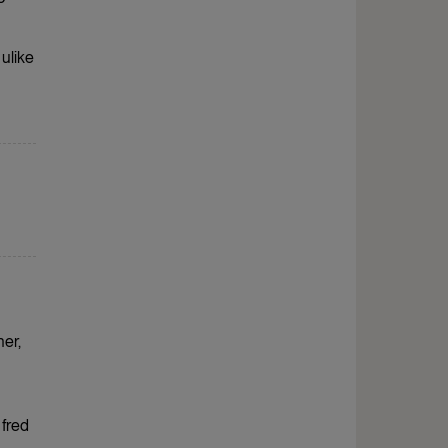
 ulike
ner,
 fred