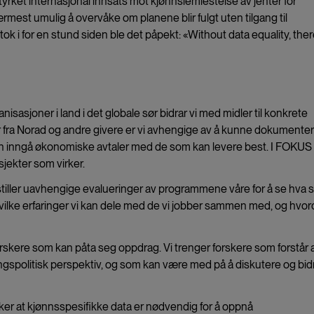
yrket internasjonal innsats mot kjønnslemlestelse av jenter for
ærmest umulig å overvåke om planene blir fulgt uten tilgang til
ok i for en stund siden ble det påpekt: «Without data equality, ther
sjoner i land i det globale sør bidrar vi med midler til konkrete
r fra Norad og andre givere er vi avhengige av å kunne dokumenter
l kun inngå økonomiske avtaler med de som kan levere best. I FOKUS 
osjekter som virker.
tiller uavhengige evalueringer av programmene våre for å se hva
 hvilke erfaringer vi kan dele med de vi jobber sammen med, og hvor
orskere som kan påta seg oppdrag. Vi trenger forskere som forstår 
klingspolitisk perspektiv, og som kan være med på å diskutere og bid
er at kjønnsspesifikke data er nødvendig for å oppnå