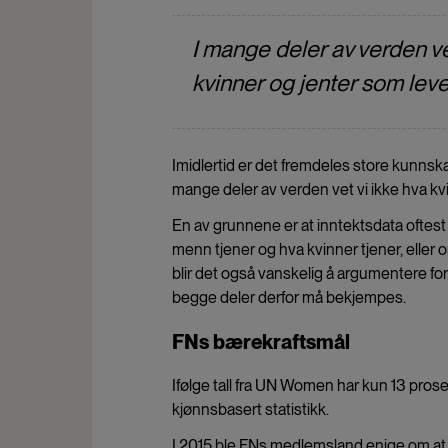
I mange deler av verden ve
kvinner og jenter som lever
Imidlertid er det fremdeles store kunnskap
mange deler av verden vet vi ikke hva kvi
En av grunnene er at inntektsdata oftest 
menn tjener og hva kvinner tjener, eller 
blir det også vanskelig å argumentere f
begge deler derfor må bekjempes.
FNs bærekraftsmål
Ifølge tall fra UN Women har kun 13 prose
kjønnsbasert statistikk.
I 2015 ble FNs medlemsland enige om at 