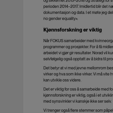
og sikkerhet 2015–2018 og Strategi for st
perioden 2014–2017. Imidlertid blir det n
dokumentasjon og data. I et møte jeg delt
no gender equality».
Kjønnsforskning er viktig
Når FOKUS samarbeider med kvinneorganisa
programmer og prosjekter. For å få midle
arbeidet vi gjør gir resultater. Norad vi
selvfølgelig også opptatt av å bidra til pr
Det betyr at vi med jevne mellomrom bes
virker og hva som ikke virker. Vi må vite
kan utvikle oss videre.
Det er viktig for oss å samarbeide med f
kjønnsforskning er viktig, også i et utvi
med synsvinkler vi kanskje ikke ser selv.
Vi trenger også flere stemmer som påpek