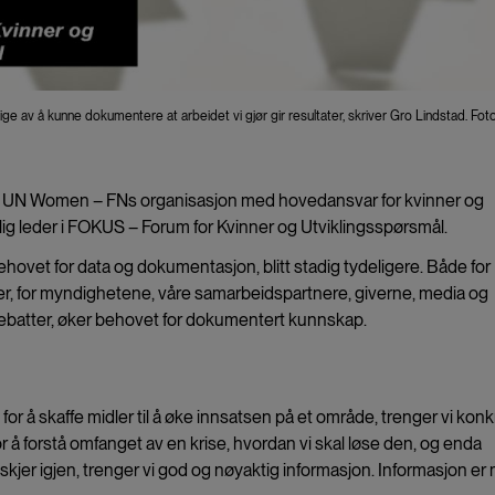
ige av å kunne dokumentere at arbeidet vi gjør gir resultater, skriver Gro Lindstad. Foto
er, i UN Women – FNs organisasjon med hovedansvar for kvinner og
aglig leder i FOKUS – Forum for Kvinner og Utviklingsspørsmål.
ehovet for data og dokumentasjon, blitt stadig tydeligere. Både for
, for myndighetene, våre samarbeidspartnere, giverne, media og
ebatter, øker behovet for dokumentert kunnskap.
g for å skaffe midler til å øke innsatsen på et område, trenger vi kon
for å forstå omfanget av en krise, hvordan vi skal løse den, og enda
t skjer igjen, trenger vi god og nøyaktig informasjon. Informasjon er 