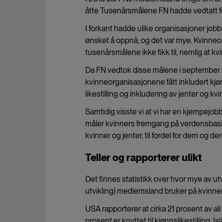
åtte Tusenårsmålene FN hadde vedtatt f
I forkant hadde ulike organisasjoner jobbe
ønsket å oppnå, og det var mye. Kvinneorg
tusenårsmålene ikke fikk til, nemlig at kv
Da FN vedtok disse målene i september 2
kvinneorganisasjonene fått inkludert kjøn
likestilling og inkludering av jenter og 
Samtidig visste vi at vi har en kjempejob
måler kvinners fremgang på verdensbasis. 
kvinner og jenter, til fordel for dem og der
Teller og rapporterer ulikt
Det finnes statistikk over hvor mye av
utvikling) medlemsland bruker på kvinner o
USA rapporterer at cirka 21 prosent av all 
prosent er knyttet til kjønnslikestilling. I