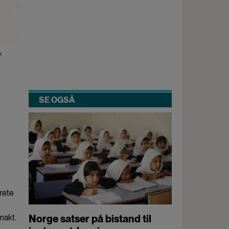
:
SE OGSÅ
krete
Norge satser på bistand til
makt.