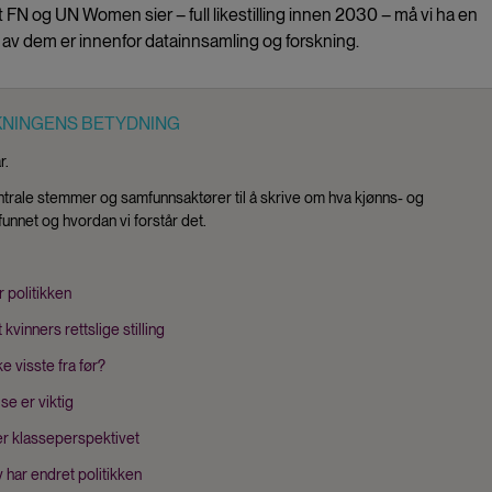
 FN og UN Women sier – full likestilling innen 2030 – må vi ha en
av dem er innenfor datainnsamling og forskning.
KNINGENS BETYDNING
r.
 sentrale stemmer og samfunnsaktører til å skrive om hva kjønns- og
funnet og hvordan vi forstår det.
 politikken
kvinners rettslige stilling
e visste fra før?
se er viktig
r klasseperspektivet
v har endret politikken