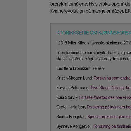
bærekraftsmålene. Hvis vi skal oppnå det
kvinnerevolusjon på mange områder. Ett 
KRONIKKSERIE OM KJØNNSFORS
I 2018 fyller Kilden kjønnsforskning.no 20 å
I den forbindelse har vi invitert et utvalg
likestillingsforskningen har betydd for sam
Les flere kronikker i serien:
Kristin Skogen Lund:
Forskning som endrer
Frøydis Patursson:
Tove Stang Dahl styrket 
Kaia Storvik:
Fortalte #metoo oss noe vi ikk
Grete Herlofson:
Forskning på kvinners hel
Sindre Bangstad:
Kjønnsforskerne glemme
Synnøve Konglevoll:
Forskning på familieli