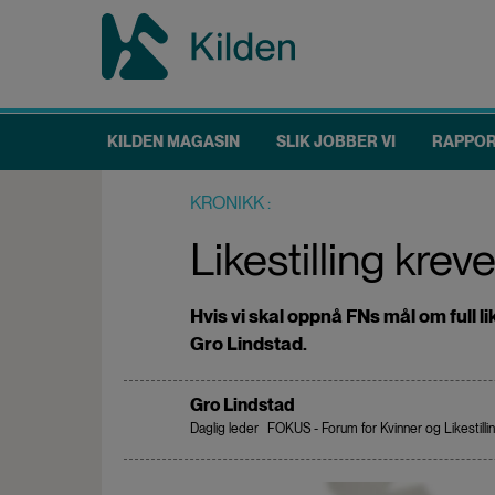
Hopp
til
hovedinnhold
KILDEN MAGASIN
SLIK JOBBER VI
RAPPO
Main
navigation
KRONIKK
Likestilling kre
Hvis vi skal oppnå FNs mål om full l
Gro Lindstad.
Gro Lindstad
Daglig leder
FOKUS - Forum for Kvinner og Likestill