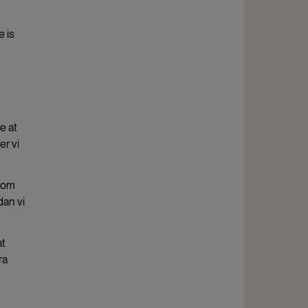
e is
e at
er vi
 som
dan vi
at
ra