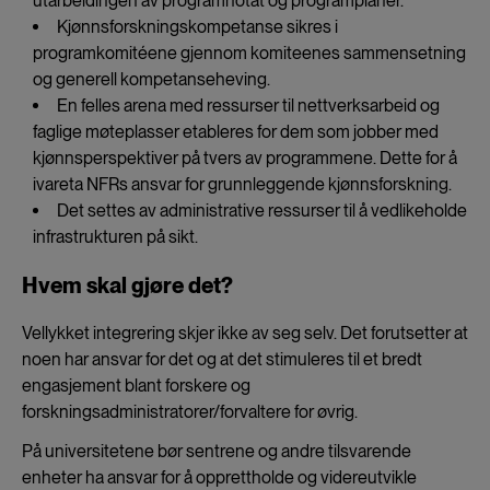
utarbeidingen av programnotat og programplaner.
Kjønnsforskningskompetanse sikres i
programkomitéene gjennom komiteenes sammensetning
og generell kompetanseheving.
En felles arena med ressurser til nettverksarbeid og
faglige møteplasser etableres for dem som jobber med
kjønnsperspektiver på tvers av programmene. Dette for å
ivareta NFRs ansvar for grunnleggende kjønnsforskning.
Det settes av administrative ressurser til å vedlikeholde
infrastrukturen på sikt.
Hvem skal gjøre det?
Vellykket integrering skjer ikke av seg selv. Det forutsetter at
noen har ansvar for det og at det stimuleres til et bredt
engasjement blant forskere og
forskningsadministratorer/forvaltere for øvrig.
På universitetene bør sentrene og andre tilsvarende
enheter ha ansvar for å opprettholde og videreutvikle