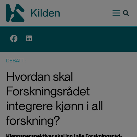
Hopp
til
hovedinnhold
Top
menu
DEBATT
Hvordan skal
Forskningsrådet
integrere kjønn i all
forskning?
Kjønnsperspektiver skal inn i alle Forskningsråd-