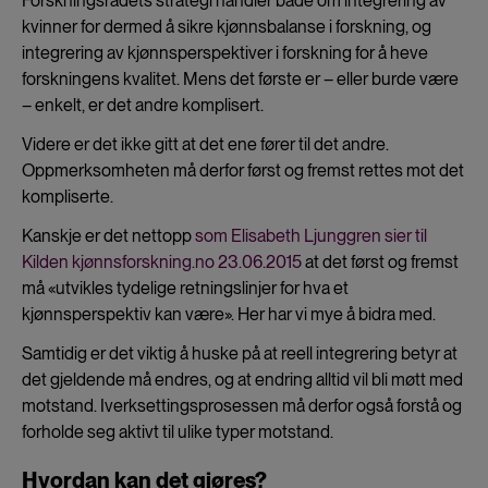
Forskningsrådets strategi handler både om integrering av
kvinner for dermed å sikre kjønnsbalanse i forskning, og
integrering av kjønnsperspektiver i forskning for å heve
forskningens kvalitet. Mens det første er – eller burde være
– enkelt, er det andre komplisert.
Videre er det ikke gitt at det ene fører til det andre.
Oppmerksomheten må derfor først og fremst rettes mot det
kompliserte.
Kanskje er det nettopp
som Elisabeth Ljunggren sier til
Kilden kjønnsforskning.no 23.06.2015
at det først og fremst
må «utvikles tydelige retningslinjer for hva et
kjønnsperspektiv kan være». Her har vi mye å bidra med.
Samtidig er det viktig å huske på at reell integrering betyr at
det gjeldende må endres, og at endring alltid vil bli møtt med
motstand. Iverksettingsprosessen må derfor også forstå og
forholde seg aktivt til ulike typer motstand.
Hvordan kan det gjøres?