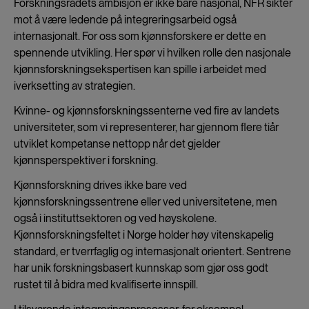
Forskningsrådets ambisjon er ikke bare nasjonal, NFR sikter
mot å være ledende på integreringsarbeid også
internasjonalt. For oss som kjønnsforskere er dette en
spennende utvikling. Her spør vi hvilken rolle den nasjonale
kjønnsforskningsekspertisen kan spille i arbeidet med
iverksetting av strategien.
Kvinne- og kjønnsforskningssenterne ved fire av landets
universiteter, som vi representerer, har gjennom flere tiår
utviklet kompetanse nettopp når det gjelder
kjønnsperspektiver i forskning.
Kjønnsforskning drives ikke bare ved
kjønnsforskningssentrene eller ved universitetene, men
også i instituttsektoren og ved høyskolene.
Kjønnsforskningsfeltet i Norge holder høy vitenskapelig
standard, er tverrfaglig og internasjonalt orientert. Sentrene
har unik forskningsbasert kunnskap som gjør oss godt
rustet til å bidra med kvalifiserte innspill.