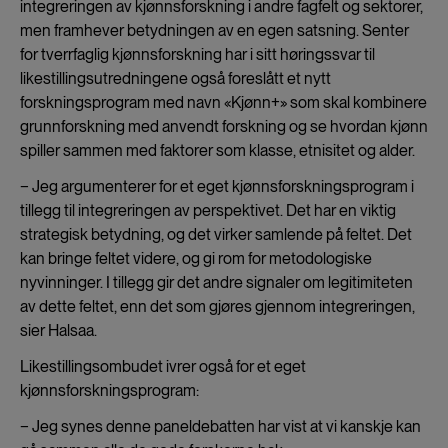
integreringen av kjønnsforskning i andre fagfelt og sektorer,
men framhever betydningen av en egen satsning. Senter
for tverrfaglig kjønnsforskning har i sitt høringssvar til
likestillingsutredningene også foreslått et nytt
forskningsprogram med navn «Kjønn+» som skal kombinere
grunnforskning med anvendt forskning og se hvordan kjønn
spiller sammen med faktorer som klasse, etnisitet og alder.
− Jeg argumenterer for et eget kjønnsforskningsprogram i
tillegg til integreringen av perspektivet. Det har en viktig
strategisk betydning, og det virker samlende på feltet. Det
kan bringe feltet videre, og gi rom for metodologiske
nyvinninger. I tillegg gir det andre signaler om legitimiteten
av dette feltet, enn det som gjøres gjennom integreringen,
sier Halsaa.
Likestillingsombudet ivrer også for et eget
kjønnsforskningsprogram:
− Jeg synes denne paneldebatten har vist at vi kanskje kan