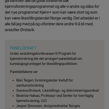
gå sammen alle de gode forskerne bak
kjønnsforskningsprogrammet og alle vi andre og slåss for
det nye programmet Kjønn+ som kan være stort og som
kan være likestillingslandet Norge verdig. Det arbeidet er i
alle fall jeg med på og utfordrer dere andre til å bli med,
avslutter Ørstavik.
PANELDEBATT
Under avslutningskonferansen til Program for
kjønnsforskning ble det arrangert paneldebatt om
kunnskapsgrunnlaget for likestillingspolitikken.
Paneldeltakere var
Mari Teigen, forskningsleder Insitutt for
samfunnsforskning
Sunniva Ørstavik, Likestillings- og diskrimineringsombud
Beatrice Halsaa, Professor ved Senter for tverrfaglig
kjønnsforskning, UiO
Jesper Simonsen, divisjonsdirektør Norges