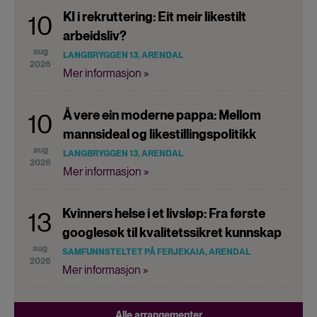
KI i rekruttering: Eit meir likestilt
10
arbeidsliv?
aug
LANGBRYGGEN 13, ARENDAL
2026
Mer informasjon »
Å vere ein moderne pappa: Mellom
10
mannsideal og likestillingspolitikk
aug
LANGBRYGGEN 13, ARENDAL
2026
Mer informasjon »
Kvinners helse i et livsløp: Fra første
13
googlesøk til kvalitetssikret kunnskap
aug
SAMFUNNSTELTET PÅ FERJEKAIA, ARENDAL
2026
Mer informasjon »
Alle arrangementer