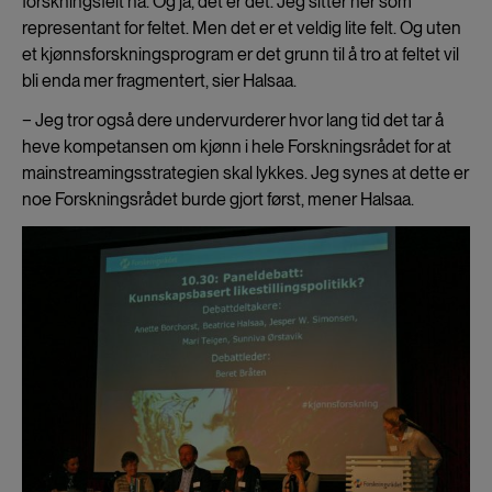
forskningsfelt nå. Og ja, det er det. Jeg sitter her som
representant for feltet. Men det er et veldig lite felt. Og uten
et kjønnsforskningsprogram er det grunn til å tro at feltet vil
bli enda mer fragmentert, sier Halsaa.
− Jeg tror også dere undervurderer hvor lang tid det tar å
heve kompetansen om kjønn i hele Forskningsrådet for at
mainstreamingsstrategien skal lykkes. Jeg synes at dette er
noe Forskningsrådet burde gjort først, mener Halsaa.