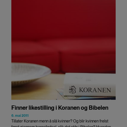
Finner likestilling i Koranen og Bibelen
6. mai 2011
Tillater Koranen menn å slå kvinner? Og blir kvinnen frelst
først gjennom barnefødsel, slik det står i Bibelen? Hvordan