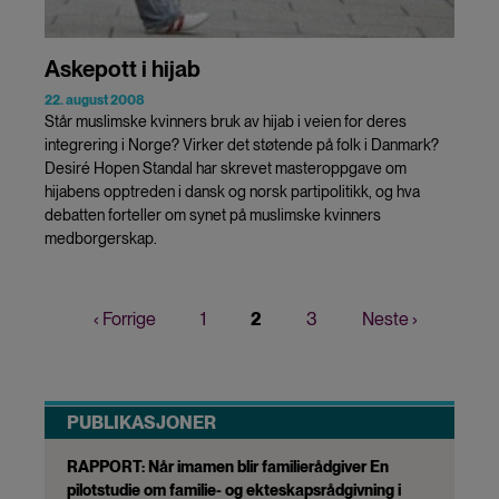
Askepott i hijab
22. august 2008
Står muslimske kvinners bruk av hijab i veien for deres
integrering i Norge? Virker det støtende på folk i Danmark?
Desiré Hopen Standal har skrevet masteroppgave om
hijabens opptreden i dansk og norsk partipolitikk, og hva
debatten forteller om synet på muslimske kvinners
medborgerskap.
Forrige
‹ Forrige
Page
1
Nåværende
2
Page
3
Neste
Neste ›
Sider
side
side
side
PUBLIKASJONER
RAPPORT: Når imamen blir familierådgiver En
pilotstudie om familie- og ekteskapsrådgivning i