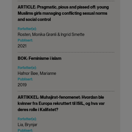
ARTICLE: Pragmatic, pious and pissed off: young
Muslims girls managing conflicting sexual norms
and social control
Forfatter(e):
Rosten, Monika Grønli & Ingrid Smette
Publisert:
2021
BOK: Feminisme i islam
Forfatter(e):
Hafnor Bøe, Marianne
Publisert:
2019
ARTIKKEL: Muhajirat-fenomenet: Hvordan ble
kvinner fra Europa rekruttert til ISIL, og hva var
deres rolle i Kalifatet?
Forfatter(e):
Lia, Brynjar
Publisert: