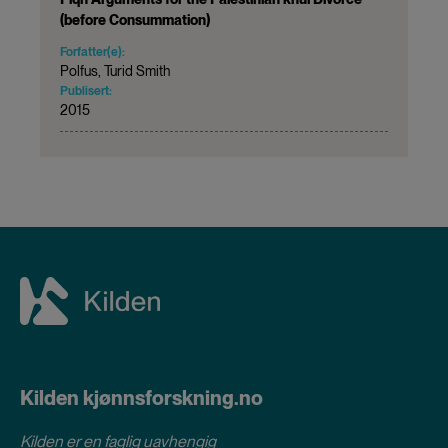
(before Consummation)
Forfatter(e):
Polfus, Turid Smith
Publisert:
2015
Kilden kjønnsforskning.no
Kilden er en faglig uavhengig