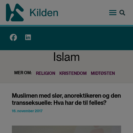
Hopp
til
hovedinnhold
Top
menu
Islam
MER OM:
RELIGION
KRISTENDOM
MIDTØSTEN
Muslimen med slør, anorektikeren og den
transseksuelle: Hva har de til felles?
16. november 2017