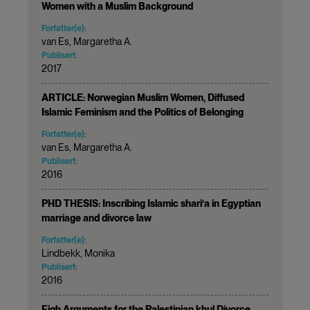
Women with a Muslim Background
Forfatter(e):
van Es, Margaretha A.
Publisert:
2017
ARTICLE: Norwegian Muslim Women, Diffused
Islamic Feminism and the Politics of Belonging
Forfatter(e):
van Es, Margaretha A.
Publisert:
2016
PHD THESIS: Inscribing Islamic shari‘a in Egyptian
marriage and divorce law
Forfatter(e):
Lindbekk, Monika
Publisert:
2016
Fiqh Arguments for the Palestinian khul Divorce