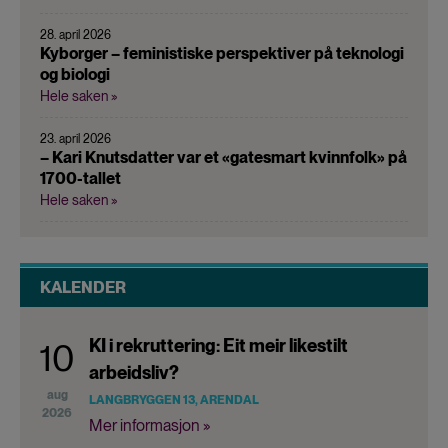
28. april 2026
Kyborger – feministiske perspektiver på teknologi
og biologi
Hele saken »
23. april 2026
– Kari Knutsdatter var et «gatesmart kvinnfolk» på
1700-tallet
Hele saken »
KALENDER
KI i rekruttering: Eit meir likestilt
10
arbeidsliv?
aug
LANGBRYGGEN 13, ARENDAL
2026
Mer informasjon »