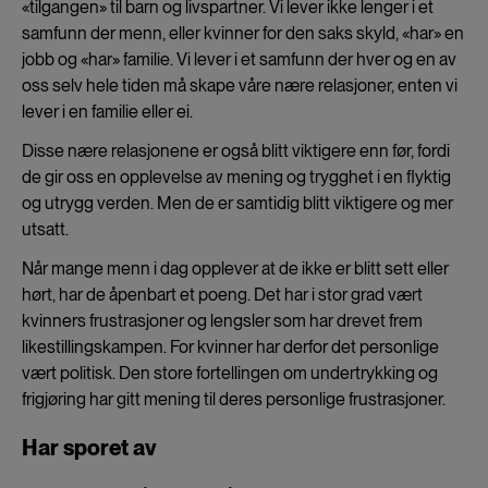
«tilgangen» til barn og livspartner. Vi lever ikke lenger i et
samfunn der menn, eller kvinner for den saks skyld, «har» en
jobb og «har» familie. Vi lever i et samfunn der hver og en av
oss selv hele tiden må skape våre nære relasjoner, enten vi
lever i en familie eller ei.
Disse nære relasjonene er også blitt viktigere enn før, fordi
de gir oss en opplevelse av mening og trygghet i en flyktig
og utrygg verden. Men de er samtidig blitt viktigere og mer
utsatt.
Når mange menn i dag opplever at de ikke er blitt sett eller
hørt, har de åpenbart et poeng. Det har i stor grad vært
kvinners frustrasjoner og lengsler som har drevet frem
likestillingskampen. For kvinner har derfor det personlige
vært politisk. Den store fortellingen om undertrykking og
frigjøring har gitt mening til deres personlige frustrasjoner.
Har sporet av