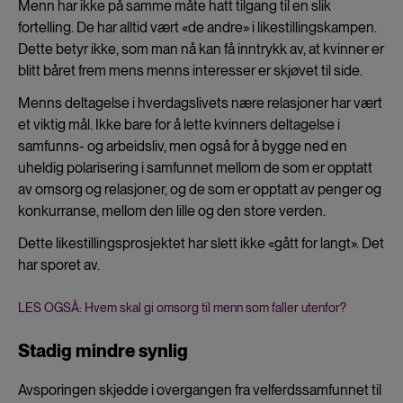
Menn har ikke på samme måte hatt tilgang til en slik
fortelling. De har alltid vært «de andre» i likestillingskampen.
Dette betyr ikke, som man nå kan få inntrykk av, at kvinner er
blitt båret frem mens menns interesser er skjøvet til side.
Menns deltagelse i hverdagslivets nære relasjoner har vært
et viktig mål. Ikke bare for å lette kvinners deltagelse i
samfunns- og arbeidsliv, men også for å bygge ned en
uheldig polarisering i samfunnet mellom de som er opptatt
av omsorg og relasjoner, og de som er opptatt av penger og
konkurranse, mellom den lille og den store verden.
Dette likestillingsprosjektet har slett ikke «gått for langt». Det
har sporet av.
LES OGSÅ: Hvem skal gi omsorg til menn som faller utenfor?
Stadig mindre synlig
Avsporingen skjedde i overgangen fra velferdssamfunnet til