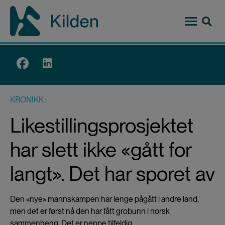
Hopp
til
hovedinnhold
Top
menu
KRONIKK
Likestillingsprosjektet
har slett ikke «gått for
langt». Det har sporet av
Den «nye» mannskampen har lenge pågått i andre land,
men det er først nå den har fått grobunn i norsk
sammenheng. Det er neppe tilfeldig.