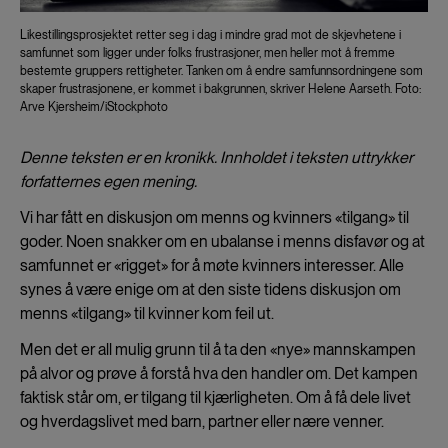
Likestillingsprosjektet retter seg i dag i mindre grad mot de skjevhetene i
samfunnet som ligger under folks frustrasjoner, men heller mot å fremme
bestemte gruppers rettigheter. Tanken om å endre samfunnsordningene som
skaper frustrasjonene, er kommet i bakgrunnen, skriver Helene Aarseth. Foto:
Arve Kjersheim/iStockphoto
Denne teksten er en kronikk. Inn­holdet i teksten uttrykker
forfatternes egen mening.
Vi har fått en diskusjon om menns og kvinners «tilgang» til
goder. Noen snakker om en ubalanse i menns disfavør og at
samfunnet er «rigget» for å møte kvinners interesser. Alle
synes å være enige om at den siste tidens diskusjon om
menns «tilgang» til kvinner kom feil ut.
Men det er all mulig grunn til å ta den «nye» mannskampen
på alvor og prøve å forstå hva den handler om. Det kampen
faktisk står om, er tilgang til kjærligheten. Om å få dele livet
og hverdagslivet med barn, partner eller nære venner.