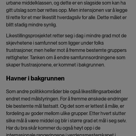
urbane middelklassen, og dette er en slagside som kan ha
gitt utslag som bør rettes opp. Men intensjonen var å legge
til rette for et mer likestilt hverdagsliv for alle. Dette målet er
blitt stadig mindre synlig.
Likestillingsprosjektet retter seg i dag i mindre grad mot de
skjevhetene i samfunnet som ligger under folks
frustrasjoner, men heller mot å fremme bestemte gruppers
rettigheter. Tanken om å endre samfunnsordningene som
skaper frustrasjonene, er kommet i bakgrunnen.
Havner i bakgrunnen
Som andre politikkområder ble også likestillingsarbeidet
endret med målstyringen. For å fremme ønskede endringer
ble bestemte mål fastsatt. Og det som er lettest å måle, er
fordeling av goder mellom ulike grupper. Etter hvert slutter
slike mål å være middel og blir i større grad et mål i seg selv.
Har du bra skår kommer du også høyt opp i de
internasjonale rangeringene i verdensmesterskapet i