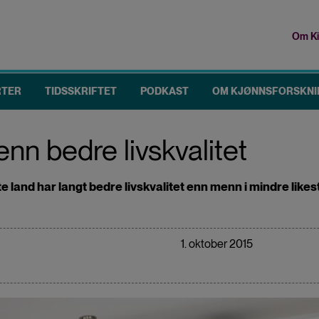
Om Ki
To
me
RTER
TIDSSKRIFTET
PODKAST
OM KJØNNSFORSKNI
menn bedre livskvalitet
 land har langt bedre livskvalitet enn menn i mindre likesti
1. oktober 2015