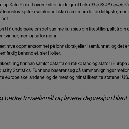
n og Kate Pickett overskrifter da de ga ut boka
The Spirit Level
(På
må lønnsforskjeller i samfunnet ikke bare er bra for de fattigste, men
lhet.
ori til å undersøke om det samme kan sies om likestilling, altså om 
r for kvinner, men også for menn.
ært mye oppmerksomhet på lønnsforskjeller i samfunnet, og det er
 lemfeldig behandlet, sier Holter.
ikestilling har han samlet data fra en rekke land og stater i Europa
quality Statistics. Funnene baserer seg på sammenligninger mello
lte europeiske landene, og de mest og minst likestilte statene i US
lig bedre trivselsmål og lavere depresjon blant