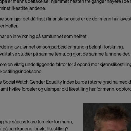
I Europa er menns deltakelse i hjemmet nesten tre ganger høyere i de
inst likestilte landene.
e som gjør det dårligst i finanskrisa også er de der menn har laves
r Holter.
har en innvirkning på samfunnet som helhet.
deling av ulønnet omsorgsarbeid er grundig belagt i forskning,
 kvalitative studier på samme tema, og gjort de samme funnene der.
ære en viktig underliggende faktor for å oppnå mer kjønnslikestillin
likestillingsindeksene.
 Social Watch Gender Equality Index burde i større grad ha med d
 samt hvilke fordeler og ulemper økt likestilling har for menn, oppfor
g har såpass klare fordeler for menn,
 på barrikadene for økt likestilling?