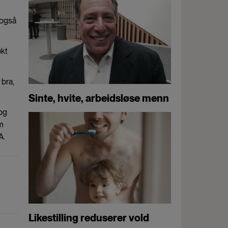
 også
økt
 bra,
Sinte, hvite, arbeidsløse menn
 og
m
A.
Likestilling reduserer vold