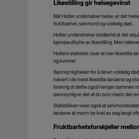
Likestilling gir helsegevinst
Når Holter undersøker helse, er det helse
fruktbarhet, selvmord og voldelig død.
Holter understreker imidlertid at det skjule
kjempeutbytte av likestilling. Men tallene t
Holters statistikk viser at mer likestilte
og kvinner.
Sannsynligheten for å dø en voldelig død s
halvert i de mest likestilte landene og s
forøvrig at dette også henger sammen med 
sannsynlig er det at du som mann dør en 
Statistikken viser også at selvmordsraten e
landene at menn tar livet av seg langt of
Fruktbarhetsforskjeller mell