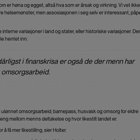
 som er høna og egget, altså hva som er årsak og virkning. Vi vet ikke
edre helsemønster, men assosiasjonen i seg selv er interessant, på
 interne variasjoner i land og stater, eller historiske variasjoner. De
le hentet inn.
rligst i finanskrisa er også de der menn har
et omsorgsarbeid.
e i ulønnet omsorgsarbeid; barnepass, husvask og omsorg for eldre
eng mellom menns deltakelse og hvor likestilt landet er.
å få mer likestilling, sier Holter.