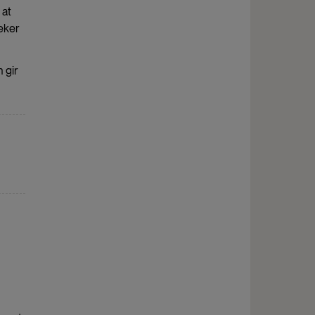
 at
peker
n gir