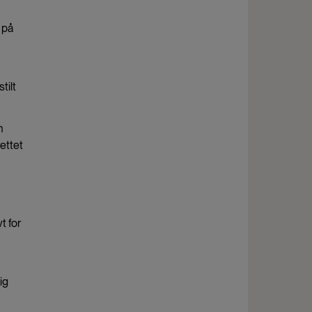
 på
tilt
n
ettet
t for
ig