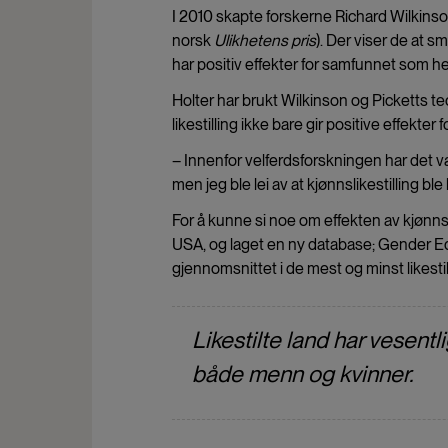
I 2010 skapte forskerne Richard Wilkinso
norsk
Ulikhetens pris
). Der viser de at s
har positiv effekter for samfunnet som he
Holter har brukt Wilkinson og Picketts te
likestilling ikke bare gir positive effekte
– Innenfor velferdsforskningen har det v
men jeg ble lei av at kjønnslikestilling ble
For å kunne si noe om effekten av kjønnsl
USA, og laget en ny database; Gender E
gjennomsnittet i de mest og minst likesti
Likestilte land har vesent
både menn og kvinner.