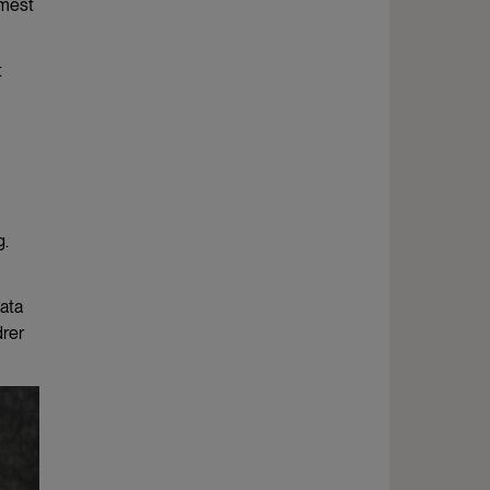
 mest
t
g.
ata
drer