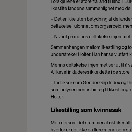
Forskjellene er store fra land til land: 
likestilte landene sammenlignet med de m
– Det er ikke uten betydning at de landen
deltakelse i ulønnet omsorgsarbeid, mene
– Nivået på menns deltakelse i hjemmet 
Sammenhengen mellom likestilling og for
understreker Holter. Han har selv utført
Menns deltakelse i hjemmet ser ut til å v
Allikevel inkluderes ikke dette i de store 
‒ Indekser som Gender Gap Index og the
som belyser menns bidrag til likestilling,
Holter.
Likestilling som kvinnesak
Men dersom det stemmer at økt likestillin
hvorfor er det ikke da flere menn som står