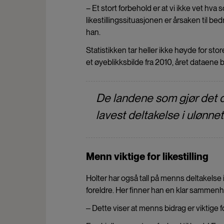
– Et stort forbehold er at vi ikke vet hva
likestillingssituasjonen er årsaken til b
han.
Statistikken tar heller ikke høyde for store
et øyeblikksbilde fra 2010, året dataene b
De landene som gjør det då
lavest deltakelse i ulønn
Menn viktige for likestilling
Holter har også tall på menns deltakels
foreldre. Her finner han en klar sammenh
‒ Dette viser at menns bidrag er viktige for 