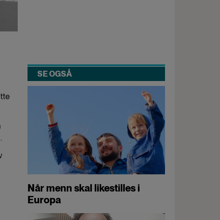
SE OGSÅ
ette
n
.
v
Når menn skal likestilles i
Europa