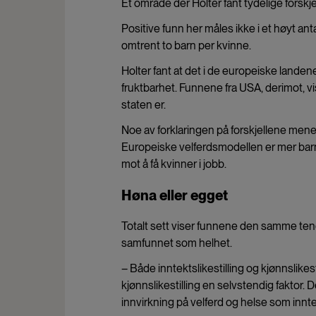
Et område der Holter fant tydelige forsk
Positive funn her måles ikke i et høyt ant
omtrent to barn per kvinne.
Holter fant at det i de europeiske landen
fruktbarhet. Funnene fra USA, derimot, vi
staten er.
Noe av forklaringen på forskjellene mener
Europeiske velferdsmodellen er mer barn
mot å få kvinner i jobb.
Høna eller egget
Totalt sett viser funnene den samme tende
samfunnet som helhet.
– Både inntektslikestilling og kjønnslikest
kjønnslikestilling en selvstendig faktor. D
innvirkning på velferd og helse som inntek