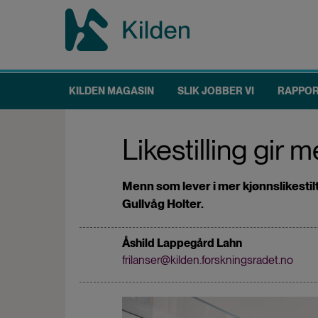
Hopp
til
hovedinnhold
KILDEN MAGASIN
SLIK JOBBER VI
RAPPO
Main
navigation
Likestilling gir 
Menn som lever i mer kjønnslikestilte
Gullvåg Holter.
Åshild Lappegård Lahn
frilanser@kilden.forskningsradet.no