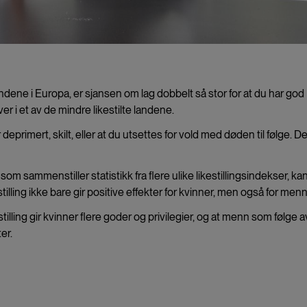
andene i Europa, er sjansen om lag dobbelt så stor for at du har god
er i et av de mindre likestilte landene.
deprimert, skilt, eller at du utsettes for vold med døden til følge. D
sammenstiller statistikk fra flere ulike likestillingsindekser, ka
stilling ikke bare gir positive effekter for kvinner, men også for menn
tilling gir kvinner flere goder og privilegier, og at menn som følge a
er.