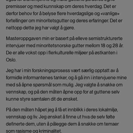
premisser og med kunnskap om deres hverdag. Det er
derfor behov for å belyse flere hverdagslige og «vanlige»
fortellinger om minoritetsgutter og deres erfaringer. Det er
nettopp dette jeg har valgt å gjøre.
Masteroppgaven min er basert på elleve semistrukturerte
intervjuer med minoritetsnorske gutter mellom 18 og 28 år.
De er alle vokst opp i flerkulturelle miljøer på østkanten i
Oslo.
Jeg har i min forskningsprosess vært særlig opptatt av å
formidle informantenes tanker, og å gå inn i intervjuene mine
med så åpne spørsmål som mulig. Jeg valgte å snakke om
vennskap, og på den måten åpne opp for at guttene selv
kunne styre samtalen dit de ønsket.
På den måten håpet jeg å få et innblikk i deres lokalmiljø,
vennskap og liv. Jeg ønsket å finne ut hva de selv følte
definerte dem, uten å pålegge dem å snakke om temaer
som rasisme og kriminalitet.