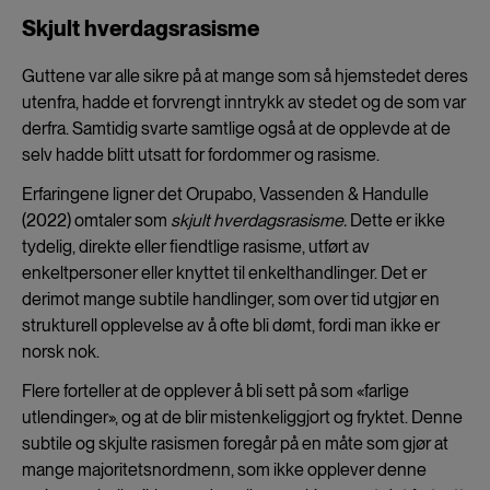
Skjult hverdagsrasisme
Guttene var alle sikre på at mange som så hjemstedet deres
utenfra, hadde et forvrengt inntrykk av stedet og de som var
derfra. Samtidig svarte samtlige også at de opplevde at de
selv hadde blitt utsatt for fordommer og rasisme.
Erfaringene ligner det Orupabo, Vassenden & Handulle
(2022) omtaler som
skjult hverdagsrasisme.
Dette er ikke
tydelig, direkte eller fiendtlige rasisme, utført av
enkeltpersoner eller knyttet til enkelthandlinger. Det er
derimot mange subtile handlinger, som over tid utgjør en
strukturell opplevelse av å ofte bli dømt, fordi man ikke er
norsk nok.
Flere forteller at de opplever å bli sett på som «farlige
utlendinger», og at de blir mistenkeliggjort og fryktet. Denne
subtile og skjulte rasismen foregår på en måte som gjør at
mange majoritetsnordmenn, som ikke opplever denne