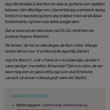
Jeg ville forsøke å vise frem en side av guttene som sjeldent
belyses i det offentlige rom. Likevel ble jeg overrasket da jeg
forsto hvor bevisste guttene jeg snakket med var på disse
fordommene, og hvor mye dette preget dem.
Det er bare tull det dere leser på VG. Du må få frem de
positive tingene.
(Kamran)
De tenker, `de her er utlendinger, de liker vi ikke´. Mange
tenker feil om oss. Vi er ikke så ille egentlig.
(Jibran)
Jeg tror liksom (...)`når vi hører at vi er så jævlige, så skal vi
være jævlige´-mentalitet, litt kanskje? Det er jo sånn, de ser
bare meg som en jævla drittunge som skal til helvete
uansett, så da kan vi likeså godt være det.
(Aydin)
SARA MYHR SÖNMEZ
Masteroppgave: «
Utenforskap, innenforskap og