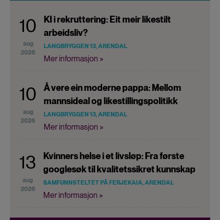
KI i rekruttering: Eit meir likestilt
10
arbeidsliv?
aug
LANGBRYGGEN 13, ARENDAL
2026
Mer informasjon »
Å vere ein moderne pappa: Mellom
10
mannsideal og likestillingspolitikk
aug
LANGBRYGGEN 13, ARENDAL
2026
Mer informasjon »
Kvinners helse i et livsløp: Fra første
13
googlesøk til kvalitetssikret kunnskap
aug
SAMFUNNSTELTET PÅ FERJEKAIA, ARENDAL
2026
Mer informasjon »