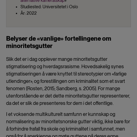
alternative kameratskap
»
Studiested: Universitetet i Oslo
År: 2022
Belyser de «vanlige» fortellingene om
minoritetsgutter
Slik det er i dag opplever mange minoritetsgutter
stigmatisering og hverdagsrasisme. Hovedsakelig synes
stigmatiseringen å være knyttet til stereotypier om «farlige
utlendinger», og forestillingen om kriminalitet som et svart
fenomen (Rosten, 2015; Sandberg, s. 2005). For mange
utenforstående er det dette minoritetsgutter representerer,
da det er slik de presenteres for dem i det offentlige.
I et voksende multikulturelt samfunn er kunnskap og
normalisering av minoritetsnorske gutter viktig, ikke bare for
å forhindre frafall fra skole og kriminalitet i samfunnet, men
også for å anerkjenne og møte guttene på deres egne