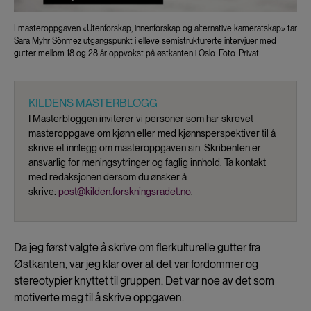
I masteroppgaven «Utenforskap, innenforskap og alternative kameratskap» tar
Sara Myhr Sönmez utgangspunkt i elleve semistrukturerte intervjuer med
gutter mellom 18 og 28 år oppvokst på østkanten i Oslo. Foto: Privat
KILDENS MASTERBLOGG
I Masterbloggen inviterer vi personer som har skrevet
masteroppgave om kjønn eller med kjønnsperspektiver til å
skrive et innlegg om masteroppgaven sin. Skribenten er
ansvarlig for meningsytringer og faglig innhold. Ta kontakt
med redaksjonen dersom du ønsker å
skrive:
post@kilden.forskningsradet.no
.
Da jeg først valgte å skrive om flerkulturelle gutter fra
Østkanten, var jeg klar over at det var fordommer og
stereotypier knyttet til gruppen. Det var noe av det som
motiverte meg til å skrive oppgaven.