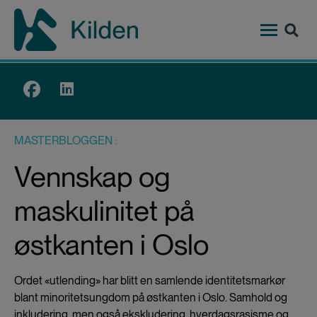
Hopp
til
hovedinnhold
Top
menu
MASTERBLOGGEN
Vennskap og
maskulinitet på
østkanten i Oslo
Ordet «utlending» har blitt en samlende identitetsmarkør
blant minoritetsungdom på østkanten i Oslo. Samhold og
inkludering, men også ekskludering, hverdagsrasisme og