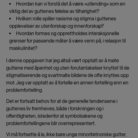
Hvordan kan vi forstå det å være «utlending» som en
viktig del av guttenes følelse av tilhørighet?
Hvilken rolle spiller rasisme og stigma i guttenes
opplevelser av utenforskap og innenforskap?
Hvordan formes og opprettholdes interaksjonelle
grenser for passende måter å være venn på, i relasjon til
maskulinitet?
I denne oppgaven har jeg altså vært opptatt av å møte
guttene med åpenhet og uten forutantakelser knyttet til de
stigmatiserende og svartmalte bildene de ofte knyttes opp
mot. Jeg var opptatt av å fortelle en annen fortelling enn en
problemfortelling.
Det er fortsatt behov for at de generelle tendensene i
guttenes liv fremheves, både i forskningen og i
offentligheten, istedenfor at symbolsakene og
problemfortellingene blir overrepresentert.
Vi må fortsette å la, ikke bare unge minoritetnorske gutter,