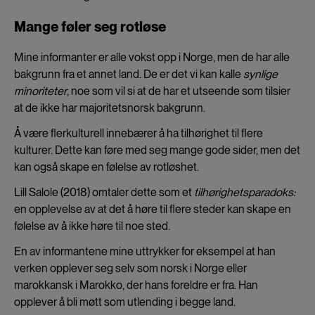
Mange føler seg rotløse
Mine informanter er alle vokst opp i Norge, men de har alle
bakgrunn fra et annet land. De er det vi kan kalle
synlige
minoriteter
, noe som vil si at de har et utseende som tilsier
at de ikke har majoritetsnorsk bakgrunn.
Å være flerkulturell innebærer å ha tilhørighet til flere
kulturer. Dette kan føre med seg mange gode sider, men det
kan også skape en følelse av rotløshet.
Lill Salole (2018) omtaler dette som et
tilhørighetsparadoks:
en opplevelse av at det å høre til flere steder kan skape en
følelse av å ikke høre til noe sted.
En av informantene mine uttrykker for eksempel at han
verken opplever seg selv som norsk i Norge eller
marokkansk i Marokko, der hans foreldre er fra. Han
opplever å bli møtt som utlending i begge land.