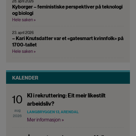
28. april 2026
Kyborger – feministiske perspektiver på teknologi
og biologi
Hele saken »
23. april 2026
– Kari Knutsdatter var et «gatesmart kvinnfolk» på
1700-tallet
Hele saken »
KALENDER
KI i rekruttering: Eit meir likestilt
10
arbeidsliv?
aug
LANGBRYGGEN 13, ARENDAL
2026
Mer informasjon »