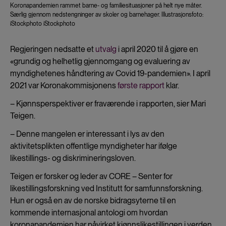
Koronapandemien rammet barne- og familiesituasjoner på helt nye måter.
Særlig gjennom nedstengninger av skoler og barnehager. Illustrasjonsfoto:
iStockphoto iStockphoto
Regjeringen nedsatte et
utvalg
i april 2020 til å gjøre en
«grundig og helhetlig gjennomgang og evaluering av
myndighetenes håndtering av Covid 19-pandemien». I april
2021 var Koronakommisjonens
første rapport
klar.
– Kjønnsperspektiver er fraværende i rapporten, sier Mari
Teigen.
– Denne mangelen er interessant i lys av den
aktivitetsplikten offentlige myndigheter har ifølge
likestillings- og diskrimineringsloven.
Teigen er forsker og leder av CORE – Senter for
likestillingsforskning ved Institutt for samfunnsforskning.
Hun er også en av de norske bidragsyterne til en
kommende internasjonal antologi om hvordan
koronapandemien har påvirket kjønnslikestillingen i verden.