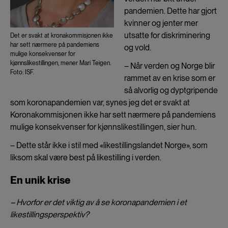
pandemien. Dette har gjort
kvinner og jenter mer
utsatte for diskriminering
Det er svakt at kronakommisjonen ikke
har sett nærmere på pandemiens
og vold.
mulige konsekvenser for
kjønnslikestillingen, mener Mari Teigen.
– Når verden og Norge blir
Foto: ISF.
rammet av en krise som er
så alvorlig og dyptgripende
som koronapandemien var, synes jeg det er svakt at
Koronakommisjonen ikke har sett nærmere på pandemiens
mulige konsekvenser for kjønnslikestillingen, sier hun.
– Dette står ikke i stil med «likestillingslandet Norge», som
liksom skal være best på likestilling i verden.
En unik krise
– Hvorfor er det viktig av å se koronapandemien i et
likestillingsperspektiv?