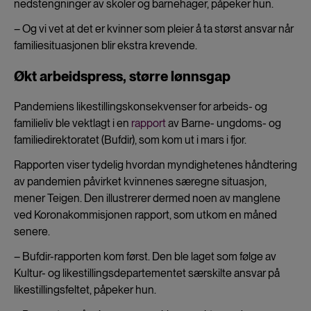
nedstengninger av skoler og barnehager, påpeker hun.
– Og vi vet at det er kvinner som pleier å ta størst ansvar når
familiesituasjonen blir ekstra krevende.
Økt arbeidspress, større lønnsgap
Pandemiens likestillingskonsekvenser for arbeids- og
familieliv ble vektlagt i en
rapport
av Barne- ungdoms- og
familiedirektoratet (Bufdir), som kom ut i mars i fjor.
Rapporten viser tydelig hvordan myndighetenes håndtering
av pandemien påvirket kvinnenes særegne situasjon,
mener Teigen. Den illustrerer dermed noen av manglene
ved Koronakommisjonen rapport, som utkom en måned
senere.
– Bufdir-rapporten kom først. Den ble laget som følge av
Kultur- og likestillingsdepartementet særskilte ansvar på
likestillingsfeltet, påpeker hun.