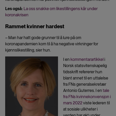
Les også:
La oss snakke om likestillingens kår under
koronakrisen
Rammet kvinner hardest
– Man har hatt gode grunner til å lure på om
koronapandemien kom til å ha negative virkninger for
kjønnslikestilling, sier hun.
I en
kommentarartikkel
i
Norsk statsvitenskapelig
tidsskrift refererer hun
blant annet til en uttalelse
fra FNs generalsekretær
Antonio Guterres. I en
tale
fra FNs kvinnekonvensjon i
mars 2022
viste lederen til
at sosiale ulikheter i
verden har økt under