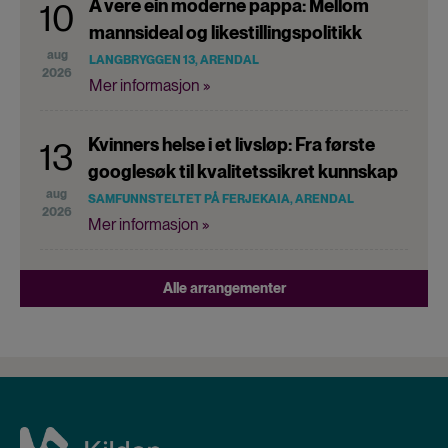
Å vere ein moderne pappa: Mellom
10
mannsideal og likestillingspolitikk
aug
LANGBRYGGEN 13, ARENDAL
2026
Mer informasjon »
Kvinners helse i et livsløp: Fra første
13
googlesøk til kvalitetssikret kunnskap
aug
SAMFUNNSTELTET PÅ FERJEKAIA, ARENDAL
2026
Mer informasjon »
Alle arrangementer