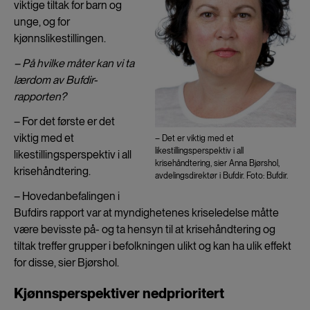
viktige tiltak for barn og
unge, og for
kjønnslikestillingen.
– På hvilke måter kan vi ta
lærdom av Bufdir-
rapporten?
­– For det første er det
viktig med et
– Det er viktig med et
likestillingsperspektiv i all
likestillingsperspektiv i all
krisehåndtering, sier Anna Bjørshol,
krisehåndtering.
avdelingsdirektør i Bufdir. Foto: Bufdir.
– Hovedanbefalingen i
Bufdirs rapport var at myndighetenes kriseledelse måtte
være bevisste på- og ta hensyn til at krisehåndtering og
tiltak treffer grupper i befolkningen ulikt og kan ha ulik effekt
for disse, sier Bjørshol.
Kjønnsperspektiver nedprioritert