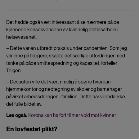
Det hadde også vært interessant å se nærmere på de
kjønnede konsekvensene av kvinnelig deltidsarbeid i
helsevesenet.
– Dette var en utbredt praksis under pandemien. Som jeg
var inne på tidligere, skapte det særlige utfordringer med
tanke på både smittespredning og kapasitet, forteller
Teigen.
– Dessuten ville det vært rimelig å spørre hvordan
hjemmekontor og nedtegning av skoler og barnehager
påvirket arbeidsdelingen i familien. Dette har vi enda ikke
det fulle bildet av.
Les også:
Korona kan ha ført til mer vold mot kvinner
En lovfestet plikt?