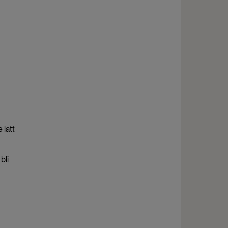
latt
bli