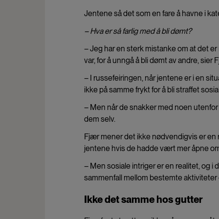
Jentene så det som en fare å havne i kate
– Hva er så farlig med å bli dømt?
– Jeg har en sterk mistanke om at det er 
var, for å unngå å bli dømt av andre, sier F
– I russefeiringen, når jentene er i en s
ikke på samme frykt for å bli straffet sosia
– Men når de snakker med noen utenfor ell
dem selv.
Fjær mener det ikke nødvendigvis er en ree
jentene hvis de hadde vært mer åpne om 
– Men sosiale intriger er en realitet, og i 
sammenfall mellom bestemte aktiviteter o
Ikke det samme hos gutter