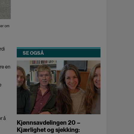
kker om
rdi
SE OGSÅ
ære en
e
r å
Kjønnsavdelingen 20 –
Kjærlighet og sjekking: