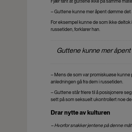
Fjær fant at guttene ikke på samme måte
– Guttene kunne mer åpent dømme det a
For eksempel kunne de som ikke deltok 
russetiden, forklarer han.
Guttene kunne mer åpent 
– Mens de som var promiskuøse kunne p
anledningen gå fra dem i russetiden.
– Guttene står friere til å posisjonere seg
sett på som seksuelt ukontrollert noe de i
Drar nytte av kulturen
– Hvorfor snakker jentene på denne må