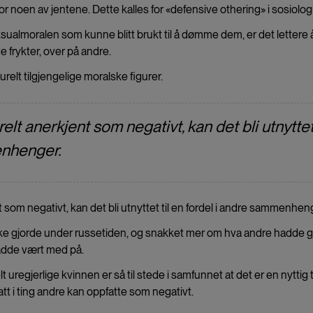
r noen av jentene. Dette kalles for «defensive othering» i sosiolog
ksualmoralen som kunne blitt brukt til å dømme dem, er det lettere 
frykter, over på andre.
relt tilgjengelige moralske figurer.
t anerkjent som negativt, kan det bli utnytte
enhenger.
som negativt, kan det bli utnyttet til en fordel i andre sammenhen
e gjorde under russetiden, og snakket mer om hva andre hadde gj
adde vært med på.
regjerlige kvinnen er så til stede i samfunnet at det er en nyttig t
tt i ting andre kan oppfatte som negativt.