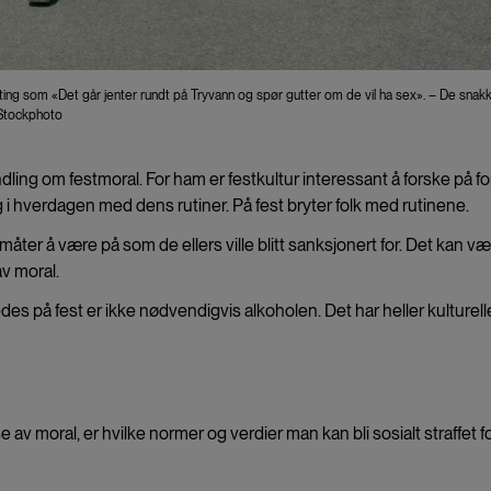
i ting som «Det går jenter rundt på Tryvann og spør gutter om de vil ha sex». – De sna
 iStockphoto
ling om festmoral. For ham er festkultur interessant å forske på fo
eg i hverdagen med dens rutiner. På fest bryter folk med rutinene.
t måter å være på som de ellers ville blitt sanksjonert for. Det kan v
av moral.
des på fest er ikke nødvendigvis alkoholen. Det har heller kulturell
 av moral, er hvilke normer og verdier man kan bli sosialt straffet fo