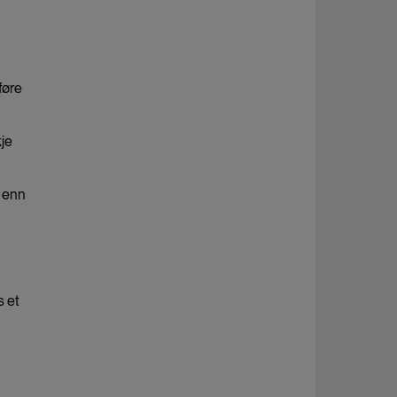
føre
kje
e enn
s et