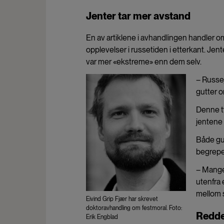
Jenter tar mer avstand
En av artiklene i avhandlingen handler o
opplevelser i russetiden i etterkant. Je
var mer «ekstreme» enn dem selv.
– Russej
gutter o
Denne ty
jentene 
Både gut
begrepe
– Mange
utenfra 
mellom s
Eivind Grip Fjær har skrevet
doktoravhandling om festmoral. Foto:
Redde 
Erik Engblad