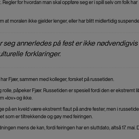
 Regler for hvordan man skal oppføre seg er i spill selv om folk har
m at moralen ikke gjelder lenger, eller har blitt midlertidig suspende
er seg annerledes på fest er ikke nødvendigvis
lturelle forklaringer.
n har Fjær, sammen med kolleger, forsket på russetiden.
ig rolle, påpeker Fjær. Russetiden er spesiell fordi den er ekstremt li
m «lov» og ikke.
 på en kveld være ekstremt flaut på andre fester, men i russetide
et som er tiltrekkende og gøy med feiringen.
ingen mens de kan, fordi feiringen har en sluttdato, altså 17. mai. D