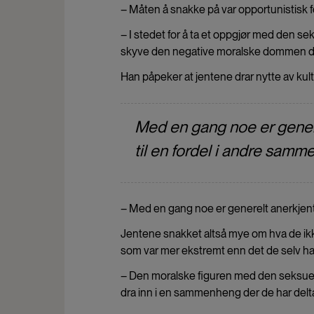
– Måten å snakke på var opportunistisk fo
– I stedet for å ta et oppgjør med den se
skyve den negative moralske dommen de 
Han påpeker at jentene drar nytte av kultu
Med en gang noe er generel
til en fordel i andre samm
– Med en gang noe er generelt anerkjent 
Jentene snakket altså mye om hva de ikk
som var mer ekstremt enn det de selv h
– Den moralske figuren med den seksuelt u
dra inn i en sammenheng der de har delta