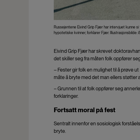
Russejentene Eivind Grip Fjær har intervjuet kunne s
hypotetiske kvinner, forklarer Fjær. Illustrasjonsbilde:
Eivind Grip Fjær har skrevet doktoravhand
det skiller seg fra måten folk oppfører s
– Fester gir folk en mulighet til å prøve u
måte å bryte med det man ellers støtter 
– Grunnen til at folk oppfører seg annerle
forklaringer.
Fortsatt moral på fest
Sentralt innenfor en sosiologisk forståelse
bryte.