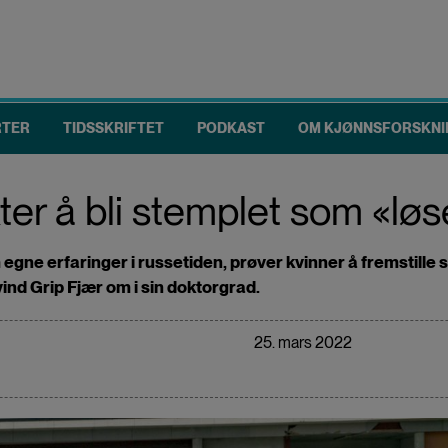
RTER
TIDSSKRIFTET
PODKAST
OM KJØNNSFORSKNI
ter å bli stemplet som «lø
egne erfaringer i russetiden, prøver kvinner å fremstille 
vind Grip Fjær om i sin doktorgrad.
25. mars 2022