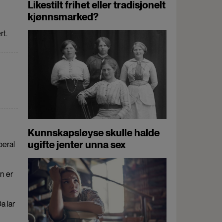
Likestilt frihet eller tradisjonelt
kjønnsmarked?
rt.
Kunnskapsløyse skulle halde
ugifte jenter unna sex
beral
n er
a lar