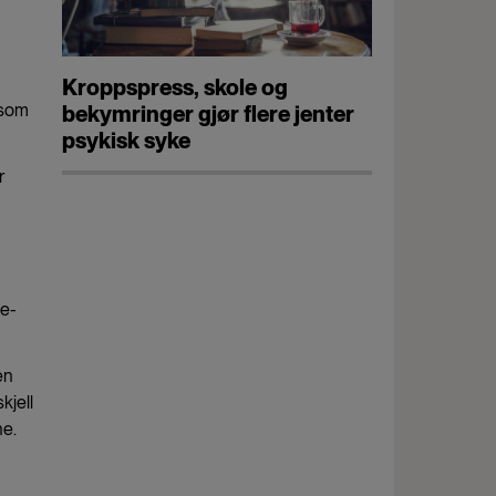
Kroppspress, skole og
 som
bekymringer gjør flere jenter
psykisk syke
r
ke-
en
kjell
ne.