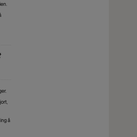
ien.
å
t
ger.
ort,
ing å