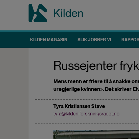
Hopp
til
hovedinnhold
KILDEN MAGASIN
SLIK JOBBER VI
RAPPO
Main
navigation
Russejenter fryk
Mens menn er friere til å snakke om 
uregjerlige kvinnen». Det skriver Ei
Tyra Kristiansen Stave
tyra@kilden.forskningsradet.no