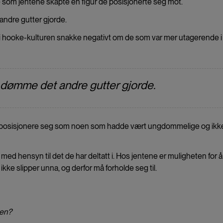
 som jentene skapte en figur de posisjonerte seg mot.
ndre gutter gjorde.
i hooke-kulturen snakke negativt om de som var mer utagerende i
dømme det andre gutter gjorde.
osisjonere seg som noen som hadde vært ungdommelige og ikke 
 med hensyn til det de har deltatt i. Hos jentene er muligheten for å 
kke slipper unna, og derfor må forholde seg til.
ten?