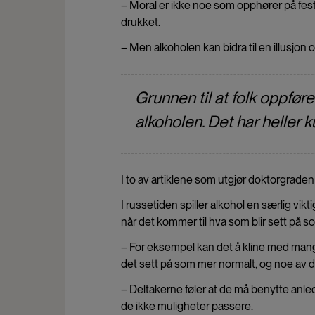
– Moral er ikke noe som opphører på fest.
drukket.
– Men alkoholen kan bidra til en illusjon o
Grunnen til at folk oppfør
alkoholen. Det har heller ku
I to av artiklene som utgjør doktorgrade
I russetiden spiller alkohol en særlig vikt
når det kommer til hva som blir sett på so
– For eksempel kan det å kline med mange
det sett på som mer normalt, og noe av d
– Deltakerne føler at de må benytte anledn
de ikke muligheter passere.