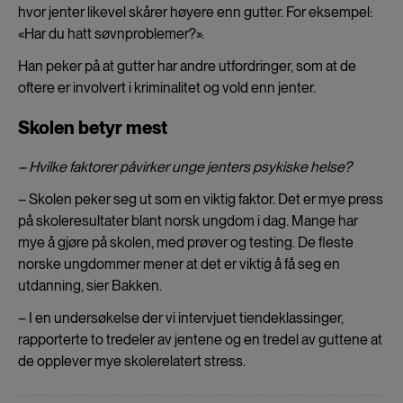
hvor jenter likevel skårer høyere enn gutter. For eksempel:
«Har du hatt søvnproblemer?».
Han peker på at gutter har andre utfordringer, som at de
oftere er involvert i kriminalitet og vold enn jenter.
Skolen betyr mest
– Hvilke faktorer påvirker unge jenters psykiske helse?
– Skolen peker seg ut som en viktig faktor. Det er mye press
på skoleresultater blant norsk ungdom i dag. Mange har
mye å gjøre på skolen, med prøver og testing. De fleste
norske ungdommer mener at det er viktig å få seg en
utdanning, sier Bakken.
– I en undersøkelse der vi intervjuet tiendeklassinger,
rapporterte to tredeler av jentene og en tredel av guttene at
de opplever mye skolerelatert stress.