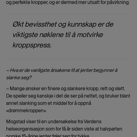
og perfekte kropper, og er dermed mer utsatt for påvirkning.
Økt bevissthet og kunnskap er de
viktigste nøklene til å motvirke
kroppspress.
– Hva er de vanligste årsakene til at jenter begynner å
slanke seg?
– Mange ønsker en finere og slankere kropp, rett og slett.
De speiler seg kanskje i det de ser på nettet, og bruker blant
annet slanking som et middel for å oppnå
«drømmekroppen».
Mogstad viser til en undersøkelse fra Verdens
helseorganisasjon som for få år siden viste at halvparten
norske 15-årige jenter føler seg for tykke.