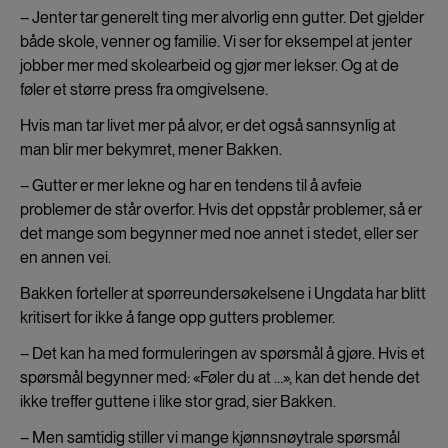
– Jenter tar generelt ting mer alvorlig enn gutter. Det gjelder
både skole, venner og familie. Vi ser for eksempel at jenter
jobber mer med skolearbeid og gjør mer lekser. Og at de
føler et større press fra omgivelsene.
Hvis man tar livet mer på alvor, er det også sannsynlig at
man blir mer bekymret, mener Bakken.
– Gutter er mer lekne og har en tendens til å avfeie
problemer de står overfor. Hvis det oppstår problemer, så er
det mange som begynner med noe annet i stedet, eller ser
en annen vei.
Bakken forteller at spørreundersøkelsene i Ungdata har blitt
kritisert for ikke å fange opp gutters problemer.
– Det kan ha med formuleringen av spørsmål å gjøre. Hvis et
spørsmål begynner med: «Føler du at …», kan det hende det
ikke treffer guttene i like stor grad, sier Bakken.
– Men samtidig stiller vi mange kjønnsnøytrale spørsmål