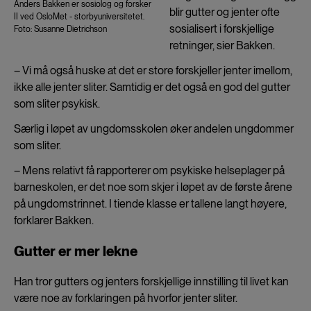
Anders Bakken er sosiolog og forsker
blir gutter og jenter ofte
II ved OsloMet - storbyuniversitetet.
sosialisert i forskjellige
Foto: Susanne Dietrichson
retninger, sier Bakken.
– Vi må også huske at det er store forskjeller jenter imellom,
ikke alle jenter sliter. Samtidig er det også en god del gutter
som sliter psykisk.
Særlig i løpet av ungdomsskolen øker andelen ungdommer
som sliter.
– Mens relativt få rapporterer om psykiske helseplager på
barneskolen, er det noe som skjer i løpet av de første årene
på ungdomstrinnet. I tiende klasse er tallene langt høyere,
forklarer Bakken.
Gutter er mer lekne
Han tror gutters og jenters forskjellige innstilling til livet kan
være noe av forklaringen på hvorfor jenter sliter.