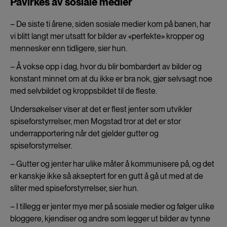
Påvirkes av sosiale medier
– De siste ti årene, siden sosiale medier kom på banen, har
vi blitt langt mer utsatt for bilder av «perfekte» kropper og
mennesker enn tidligere, sier hun.
– Å vokse opp i dag, hvor du blir bombardert av bilder og
konstant minnet om at du ikke er bra nok, gjør selvsagt noe
med selvbildet og kroppsbildet til de fleste.
Undersøkelser viser at det er flest jenter som utvikler
spiseforstyrrelser, men Mogstad tror at det er stor
underrapportering når det gjelder gutter og
spiseforstyrrelser.
– Gutter og jenter har ulike måter å kommunisere på, og det
er kanskje ikke så akseptert for en gutt å gå ut med at de
sliter med spiseforstyrrelser, sier hun.
– I tillegg er jenter mye mer på sosiale medier og følger ulike
bloggere, kjendiser og andre som legger ut bilder av tynne