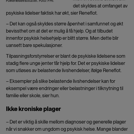
Folkehelseinstituttet. Foto: FHI.
det skyldes at omfanget av
psykiske lidelser faktisk har økt, sier Reneflot.
– Det kan også skyldes større åpenhet i samfunnet og økt
bevissthet om at det er mulig å få hjelp. Og at tilbudet
innenfor psykisk helsehjelp er blitt større. Men dette blir
uansett bare spekulasjoner.
Tilpasningsforstyrrelser er blant de psykiske lidelsene som
stadig flere unge jenter får hjelp for. Det er psykiske lidelser
som utløses av belastende livshendelser, ifølge Reneflot.
– Eksempler på slike belastende livshendelser kan for
eksempel være endringer eller belastninger i tilknytning til
familie eller skole, sier hun.
Ikke kroniske plager
– Det er viktig å skille mellom diagnoser og generelle plager
når vi snakker om ungdom og psykisk helse. Mange blander