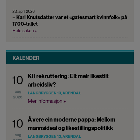
23. april 2026
– Kari Knutsdatter var et «gatesmart kvinnfolk» på
1700-tallet
Hele saken »
KALENDER
KI i rekruttering: Eit meir likestilt
10
arbeidsliv?
aug
LANGBRYGGEN 13, ARENDAL
2026
Mer informasjon »
Å vere ein moderne pappa: Mellom
10
mannsideal og likestillingspolitikk
aug
LANGBRYGGEN 13, ARENDAL