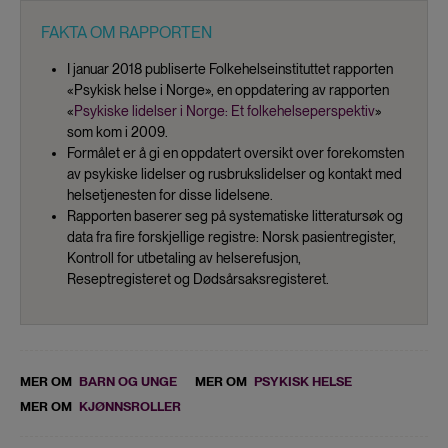
FAKTA OM RAPPORTEN
I januar 2018 publiserte Folkehelseinstituttet rapporten
«Psykisk helse i Norge», en oppdatering av rapporten
«
Psykiske lidelser i Norge: Et folkehelseperspektiv
»
som kom i 2009.
Formålet er å gi en oppdatert oversikt over forekomsten
av psykiske lidelser og rusbrukslidelser og kontakt med
helsetjenesten for disse lidelsene.
Rapporten baserer seg på systematiske litteratursøk og
data fra fire forskjellige registre: Norsk pasientregister,
Kontroll for utbetaling av helserefusjon,
Reseptregisteret og Dødsårsaksregisteret.
MER OM
BARN OG UNGE
MER OM
PSYKISK HELSE
MER OM
KJØNNSROLLER