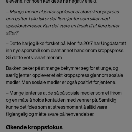
elevene. For noen kan dette ha negativ effekt.
– Mange mener at jenter opplever et større kroppspress
enn gutter. I alle fall er det flere jenter som sliter med
spiseforstyrrelser. Kan det være en årsak til at flere jenter
sliter?
– Dette har jeg ikke forsket på. Men fra 2017 har Ungdata tatt
inn nye spørsmål som blant annet handler om kroppspress.
Så dette vet vi snart mer om.
Bakken peker på at mange bekymrer seg for at unge, og
særlig jenter, opplever et økt kroppspress gjennom sosiale
medier. Men sosiale medier er også positivt for jentene.
– Mange jenter sa at de så på sosiale medier som et frirom
og en måte å holde kontakten med venner på. Samtidig
kunne det føles som et stressmoment å alltid være
tilgjengelig og måtte svare på henvendelser.
Økende kroppsfokus