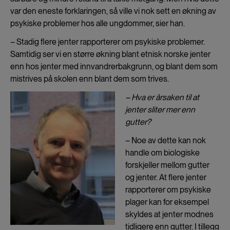
var den eneste forklaringen, så ville vi nok sett en økning av
psykiske problemer hos alle ungdommer, sier han.
– Stadig flere jenter rapporterer om psykiske problemer.
Samtidig ser vi en større økning blant etnisk norske jenter
enn hos jenter med innvandrerbakgrunn, og blant dem som
mistrives på skolen enn blant dem som trives.
– Hva er årsaken til at
jenter sliter mer enn
gutter?
– Noe av dette kan nok
handle om biologiske
forskjeller mellom gutter
og jenter. At flere jenter
rapporterer om psykiske
plager kan for eksempel
skyldes at jenter modnes
tidligere enn gutter. I tillegg