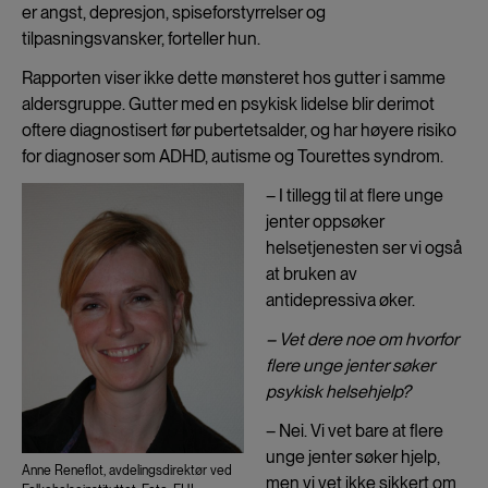
er angst, depresjon, spiseforstyrrelser og
tilpasningsvansker, forteller hun.
Rapporten viser ikke dette mønsteret hos gutter i samme
aldersgruppe. Gutter med en psykisk lidelse blir derimot
oftere diagnostisert før pubertetsalder, og har høyere risiko
for diagnoser som ADHD, autisme og Tourettes syndrom.
– I tillegg til at flere unge
jenter oppsøker
helsetjenesten ser vi også
at bruken av
antidepressiva øker.
– Vet dere noe om hvorfor
flere unge jenter søker
psykisk helsehjelp?
– Nei. Vi vet bare at flere
unge jenter søker hjelp,
Anne Reneflot, avdelingsdirektør ved
men vi vet ikke sikkert om