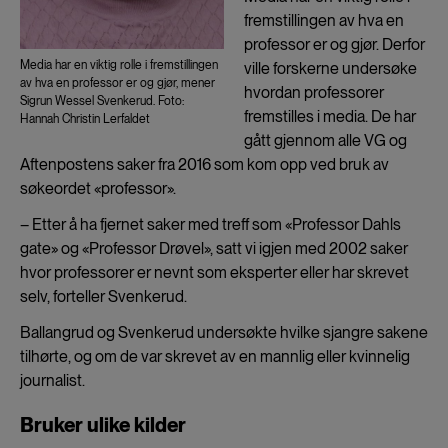
fremstillingen av hva en
professor er og gjør. Derfor
Media har en viktig rolle i fremstillingen
ville forskerne undersøke
av hva en professor er og gjør, mener
hvordan professorer
Sigrun Wessel Svenkerud. Foto:
fremstilles i media. De har
Hannah Christin Lerfaldet
gått gjennom alle VG og
Aftenpostens saker fra 2016 som kom opp ved bruk av
søkeordet «professor».
– Etter å ha fjernet saker med treff som «Professor Dahls
gate» og «Professor Drøvel», satt vi igjen med 2002 saker
hvor professorer er nevnt som eksperter eller har skrevet
selv, forteller Svenkerud.
Ballangrud og Svenkerud undersøkte hvilke sjangre sakene
tilhørte, og om de var skrevet av en mannlig eller kvinnelig
journalist.
Bruker ulike kilder