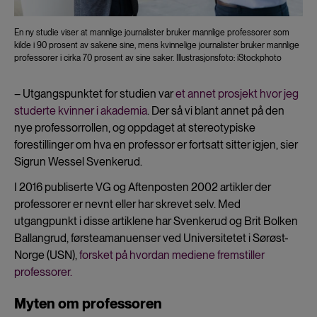
En ny studie viser at mannlige journalister bruker mannlige professorer som
kilde i 90 prosent av sakene sine, mens kvinnelige journalister bruker mannlige
professorer i cirka 70 prosent av sine saker. Illustrasjonsfoto: iStockphoto
– Utgangspunktet for studien var
et annet prosjekt hvor jeg
studerte kvinner i akademia
. Der så vi blant annet på den
nye professorrollen, og oppdaget at stereotypiske
forestillinger om hva en professor er fortsatt sitter igjen, sier
Sigrun Wessel Svenkerud.
I 2016 publiserte VG og Aftenposten 2002 artikler der
professorer er nevnt eller har skrevet selv. Med
utgangpunkt i disse artiklene har Svenkerud og Brit Bolken
Ballangrud, førsteamanuenser ved Universitetet i Sørøst-
Norge (USN),
forsket på hvordan mediene fremstiller
professorer
.
Myten om professoren