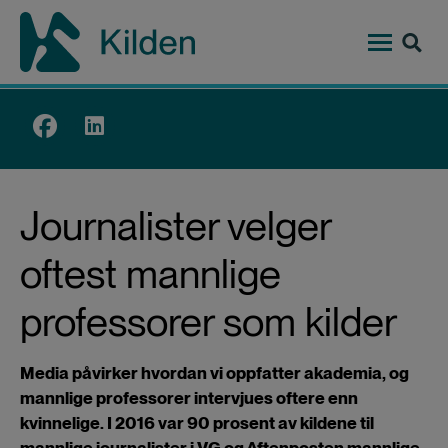
Hopp
til
hovedinnhold
Top
menu
Journalister velger
oftest mannlige
professorer som kilder
Media påvirker hvordan vi oppfatter akademia, og
mannlige professorer intervjues oftere enn
kvinnelige. I 2016 var 90 prosent av kildene til
mannlige journalister i VG og Aftenposten mannlige