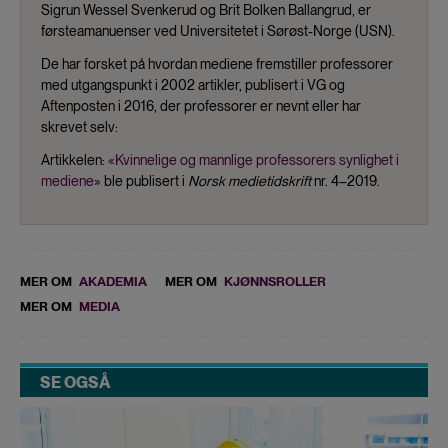
Sigrun Wessel Svenkerud og Brit Bolken Ballangrud, er
førsteamanuenser ved Universitetet i Sørøst-Norge (USN).
De har forsket på hvordan mediene fremstiller professorer
med utgangspunkt i 2002 artikler, publisert i VG og
Aftenposten i 2016, der professorer er nevnt eller har
skrevet selv:
Artikkelen:
«Kvinnelige og mannlige professorers synlighet i
mediene»
ble publisert i
Norsk medietidskrift
nr. 4–2019.
MER OM
AKADEMIA
MER OM
KJØNNSROLLER
MER OM
MEDIA
SE OGSÅ