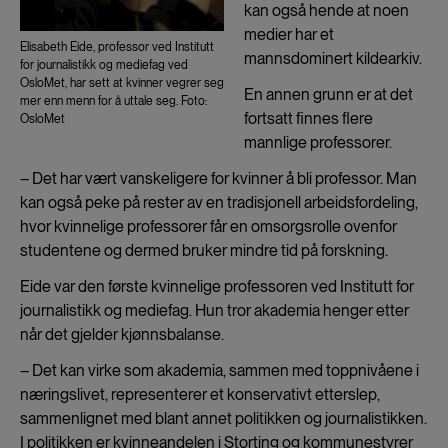
kan også hende at noen
medier har et
Elisabeth Eide, professor ved Institutt
mannsdominert kildearkiv.
for journalistikk og mediefag ved
OsloMet, har sett at kvinner vegrer seg
En annen grunn er at det
mer enn menn for å uttale seg. Foto:
fortsatt finnes flere
OsloMet
mannlige professorer.
– Det har vært vanskeligere for kvinner å bli professor. Man
kan også peke på rester av en tradisjonell arbeidsfordeling,
hvor kvinnelige professorer får en omsorgsrolle ovenfor
studentene og dermed bruker mindre tid på forskning.
Eide var den første kvinnelige professoren ved Institutt for
journalistikk og mediefag. Hun tror akademia henger etter
når det gjelder kjønnsbalanse.
– Det kan virke som akademia, sammen med toppnivåene i
næringslivet, representerer et konservativt etterslep,
sammenlignet med blant annet politikken og journalistikken.
I politikken er kvinneandelen i Storting og kommunestyrer