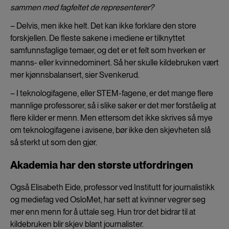
sammen med fagfeltet de representerer?
– Delvis, men ikke helt. Det kan ikke forklare den store
forskjellen. De fleste sakene i mediene er tilknyttet
samfunnsfaglige temaer, og det er et felt som hverken er
manns- eller kvinnedominert. Så her skulle kildebruken vært
mer kjønnsbalansert, sier Svenkerud.
– I teknologifagene, eller STEM-fagene, er det mange flere
mannlige professorer, så i slike saker er det mer forståelig at
flere kilder er menn. Men ettersom det ikke skrives så mye
om teknologifagene i avisene, bør ikke den skjevheten slå
så sterkt ut som den gjør.
Akademia har den største utfordringen
Også Elisabeth Eide, professor ved Institutt for journalistikk
og mediefag ved OsloMet, har sett at kvinner vegrer seg
mer enn menn for å uttale seg. Hun tror det bidrar til at
kildebruken blir skjev blant journalister.