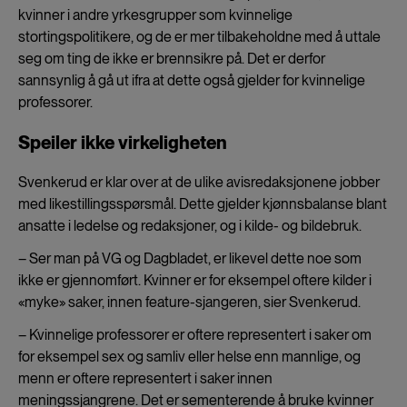
kvinner i andre yrkesgrupper som kvinnelige
stortingspolitikere, og de er mer tilbakeholdne med å uttale
seg om ting de ikke er brennsikre på. Det er derfor
sannsynlig å gå ut ifra at dette også gjelder for kvinnelige
professorer.
Speiler ikke virkeligheten
Svenkerud er klar over at de ulike avisredaksjonene jobber
med likestillingsspørsmål. Dette gjelder kjønnsbalanse blant
ansatte i ledelse og redaksjoner, og i kilde- og bildebruk.
– Ser man på VG og Dagbladet, er likevel dette noe som
ikke er gjennomført. Kvinner er for eksempel oftere kilder i
«myke» saker, innen feature-sjangeren, sier Svenkerud.
– Kvinnelige professorer er oftere representert i saker om
for eksempel sex og samliv eller helse enn mannlige, og
menn er oftere representert i saker innen
meningssjangrene. Det er sementerende å bruke kvinner