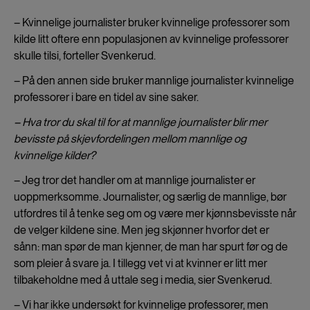
– Kvinnelige journalister bruker kvinnelige professorer som
kilde litt oftere enn populasjonen av kvinnelige professorer
skulle tilsi, forteller Svenkerud.
– På den annen side bruker mannlige journalister kvinnelige
professorer i bare en tidel av sine saker.
– Hva tror du skal til for at mannlige journalister blir mer
bevisste på skjevfordelingen mellom mannlige og
kvinnelige kilder?
– Jeg tror det handler om at mannlige journalister er
uoppmerksomme. Journalister, og særlig de mannlige, bør
utfordres til å tenke seg om og være mer kjønnsbevisste når
de velger kildene sine. Men jeg skjønner hvorfor det er
sånn: man spør de man kjenner, de man har spurt før og de
som pleier å svare ja. I tillegg vet vi at kvinner er litt mer
tilbakeholdne med å uttale seg i media, sier Svenkerud.
– Vi har ikke undersøkt for kvinnelige professorer, men