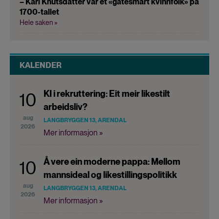
– Kari Knutsdatter var et «gatesmart kvinnfolk» på
1700-tallet
Hele saken »
KALENDER
KI i rekruttering: Eit meir likestilt
10
arbeidsliv?
aug
LANGBRYGGEN 13, ARENDAL
2026
Mer informasjon »
Å vere ein moderne pappa: Mellom
10
mannsideal og likestillingspolitikk
aug
LANGBRYGGEN 13, ARENDAL
2026
Mer informasjon »