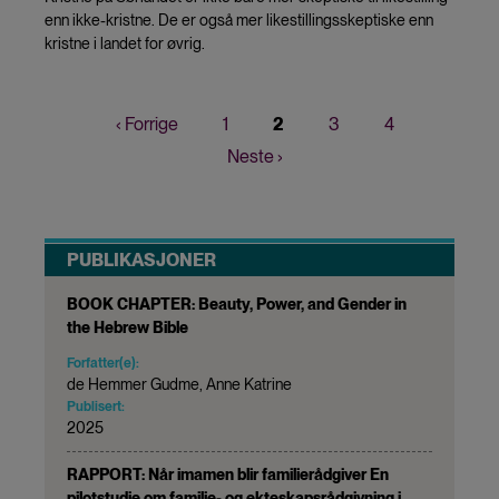
enn ikke-kristne. De er også mer likestillingsskeptiske enn
kristne i landet for øvrig.
Forrige
‹ Forrige
Page
1
Nåværende
2
Page
3
Page
4
Sider
side
side
Neste
Neste ›
side
PUBLIKASJONER
BOOK CHAPTER: Beauty, Power, and Gender in
the Hebrew Bible
Forfatter(e):
de Hemmer Gudme, Anne Katrine
Publisert:
2025
RAPPORT: Når imamen blir familierådgiver En
pilotstudie om familie- og ekteskapsrådgivning i