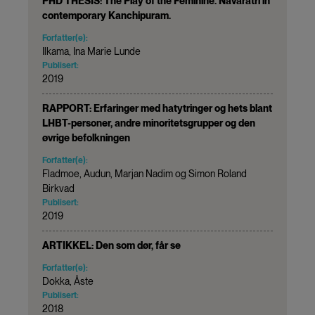
PHD THESIS: The Play of the Feminine. Navarātri in
contemporary Kanchipuram.
Forfatter(e):
Ilkama, Ina Marie Lunde
Publisert:
2019
RAPPORT: Erfaringer med hatytringer og hets blant
LHBT-personer, andre minoritetsgrupper og den
øvrige befolkningen
Forfatter(e):
Fladmoe, Audun, Marjan Nadim og Simon Roland
Birkvad
Publisert:
2019
ARTIKKEL: Den som dør, får se
Forfatter(e):
Dokka, Åste
Publisert:
2018