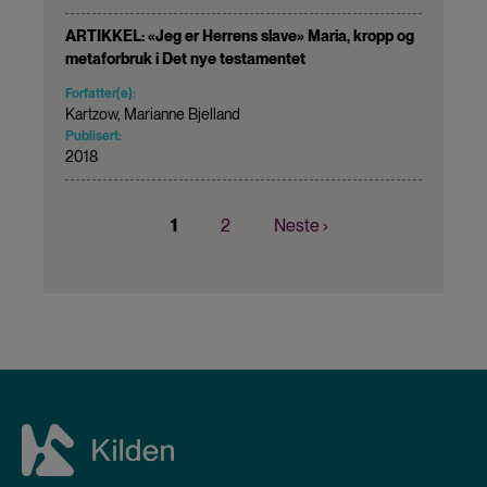
ARTIKKEL: «Jeg er Herrens slave» Maria, kropp og
metaforbruk i Det nye testamentet
Forfatter(e):
Kartzow, Marianne Bjelland
Publisert:
2018
Nåværende
1
Page
2
Neste
Neste ›
Sider
side
side