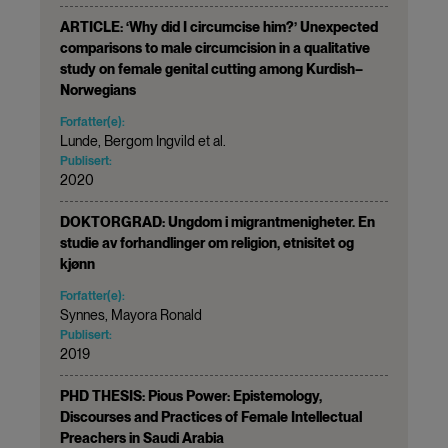
ARTICLE: ‘Why did I circumcise him?’ Unexpected
comparisons to male circumcision in a qualitative
study on female genital cutting among Kurdish–
Norwegians
Forfatter(e):
Lunde, Bergom Ingvild et al.
Publisert:
2020
DOKTORGRAD: Ungdom i migrantmenigheter. En
studie av forhandlinger om religion, etnisitet og
kjønn
Forfatter(e):
Synnes, Mayora Ronald
Publisert:
2019
PHD THESIS: Pious Power: Epistemology,
Discourses and Practices of Female Intellectual
Preachers in Saudi Arabia