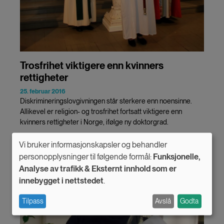
Trosfrihet viktigere enn kvinners
rettigheter
25. februar 2016
Diskrimineringslovgivningen står sterkere enn noensinne.
Allikevel er religion- og trosfrihet fortsatt viktigere enn
kvinners rettigheter i Norge, ifølge ny doktorgrad.
Vi bruker informasjonskapsler og behandler
Use
personopplysninger til følgende formål:
Funksjonelle,
Analyse av trafikk & Eksternt innhold som er
of
innebygget i nettstedet
.
personal
Tilpass
Avslå
Godta
data
and