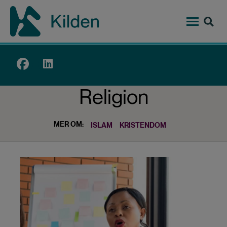
Hopp
til
hovedinnhold
Top
menu
Religion
MER OM:
ISLAM
KRISTENDOM