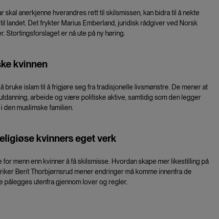
r skal anerkjenne hverandres rett til skilsmissen, kan bidra til å nekte
il landet. Det frykter Marius Emberland, juridisk rådgiver ved Norsk
. Stortingsforslaget er nå ute på ny høring.
ke kvinnen
 bruke islam til å frigjøre seg fra tradisjonelle livsmønstre. De mener at
ta utdanning, arbeide og være politiske aktive, samtidig som den legger
 i den muslimske familien.
eligiøse kvinners eget verk
re for menn enn kvinner å få skilsmisse. Hvordan skape mer likestilling på
oriker Berit Thorbjørnsrud mener endringer må komme innenfra de
ke pålegges utenfra gjennom lover og regler.