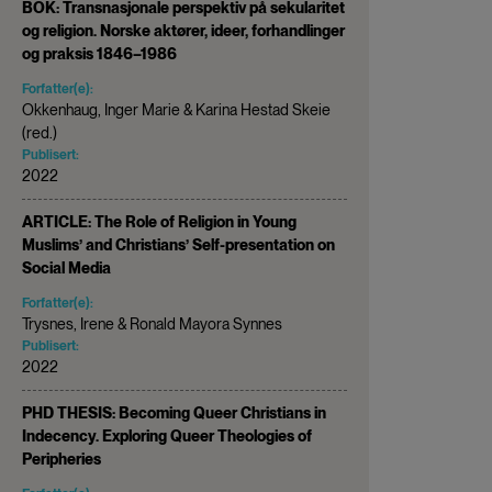
BOK: Transnasjonale perspektiv på sekularitet
og religion. Norske aktører, ideer, forhandlinger
og praksis 1846–1986
Forfatter(e):
Okkenhaug, Inger Marie & Karina Hestad Skeie
(red.)
Publisert:
2022
ARTICLE: The Role of Religion in Young
Muslims’ and Christians’ Self-presentation on
Social Media
Forfatter(e):
Trysnes, Irene & Ronald Mayora Synnes
Publisert:
2022
PHD THESIS: Becoming Queer Christians in
Indecency. Exploring Queer Theologies of
Peripheries