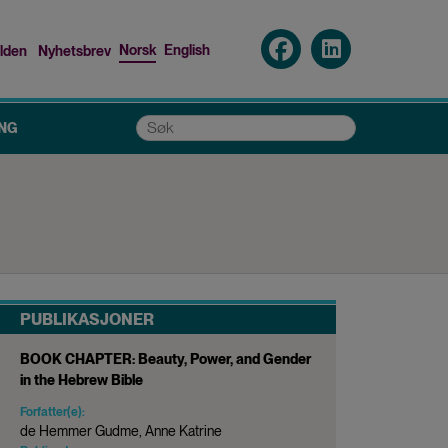
Norsk
English
lden
Nyhetsbrev
p
nu
Søk
NG
PUBLIKASJONER
BOOK CHAPTER: Beauty, Power, and Gender
in the Hebrew Bible
Forfatter(e):
de Hemmer Gudme, Anne Katrine