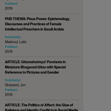
Publisert:
2019
PHD THESIS: Pious Power: Epistemology,
Discourses and Practices of Female
Intellectual Preachers in Saudi Arabia
Forfatter(e):
Makboul, Laila
Publisert:
2019
ARTICLE: Gitamahatmya! Paratexts in
Miniature Bhagavad Gitas with Special
Reference to Pictures and Gender
Forfatter(e):
Skarpeid, Jon
Publisert:
2019
ARTICLE: The Politics of Affect: the Glue of
Religious and Identity Conflicts in Social Media