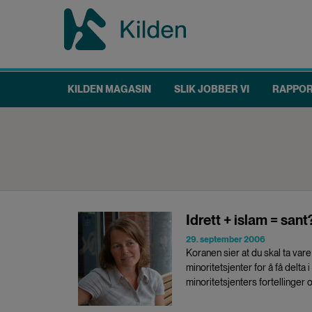
Hopp
til
hovedinnhold
KILDEN MAGASIN
SLIK JOBBER VI
RAPPO
Main
navigation
Idrett + islam = sant
29. september 2006
Koranen sier at du skal ta var
minoritetsjenter for å få delta 
minoritetsjenters fortellinger o