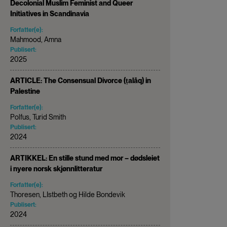
Decolonial Muslim Feminist and Queer
Initiatives in Scandinavia
Forfatter(e):
Mahmood, Amna
Publisert:
2025
ARTICLE: The Consensual Divorce (ṭalāq) in
Palestine
Forfatter(e):
Polfus, Turid Smith
Publisert:
2024
ARTIKKEL: En stille stund med mor – dødsleiet
i nyere norsk skjønnlitteratur
Forfatter(e):
Thoresen, LIstbeth og Hilde Bondevik
Publisert:
2024