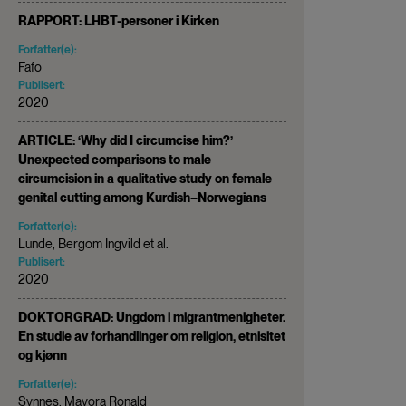
RAPPORT: LHBT-personer i Kirken
Forfatter(e):
Fafo
Publisert:
2020
ARTICLE: ‘Why did I circumcise him?’
Unexpected comparisons to male
circumcision in a qualitative study on female
genital cutting among Kurdish–Norwegians
Forfatter(e):
Lunde, Bergom Ingvild et al.
Publisert:
2020
DOKTORGRAD: Ungdom i migrantmenigheter.
En studie av forhandlinger om religion, etnisitet
og kjønn
Forfatter(e):
Synnes, Mayora Ronald