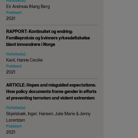
Forfatter(e):
Eir Andreas Ihlang Berg
Publisert:
2021
RAPPORT: Kontinuitet og endring:
Familiepraksis og kvinners yrkesdeltakelse
blant innvandrere i Norge
Forfatter(e):
Kavli, Hanne Cecilie
Publisert:
2021
ARTICLE: Hopes and misguided expectations:
How policy documents frame gender in efforts
at preventing terrorism and violent extremism
Forfatter(e):
Skjelsbæk, Inger, Hansen, Julie Marie & Jenny
Lorentzen
Publisert:
2021