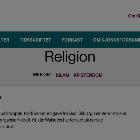
Om Ki
To
me
RTER
TIDSSKRIFTET
PODKAST
OM KJØNNSFORSKNI
Religion
MER OM:
ISLAM
KRISTENDOM
?
e på kroppen, fordi den er en gave fra Gud. Slik argumenterer norske
i organisert idrett. Kristin Walseths har forsket på norske
m idrett.