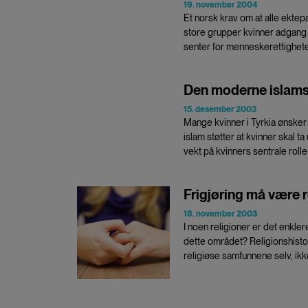
19. november 2004
Et norsk krav om at alle ektepa
store grupper kvinner adgang t
senter for menneskerettigheter
Den moderne islams
15. desember 2003
Mange kvinner i Tyrkia ønsker å
islam støtter at kvinner skal 
vekt på kvinners sentrale rolle
Frigjøring må være r
18. november 2003
I noen religioner er det enkle
dette området? Religionshist
religiøse samfunnene selv, ik