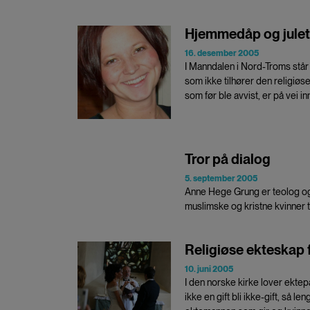
Hjemmedåp og julet
16. desember 2005
I Manndalen i Nord-Troms står
som ikke tilhører den religiø
som før ble avvist, er på vei in
Tror på dialog
5. september 2005
Anne Hege Grung er teolog og f
muslimske og kristne kvinner ti
Religiøse ekteskap 
10. juni 2005
I den norske kirke lover ektep
ikke en gift bli ikke-gift, så l