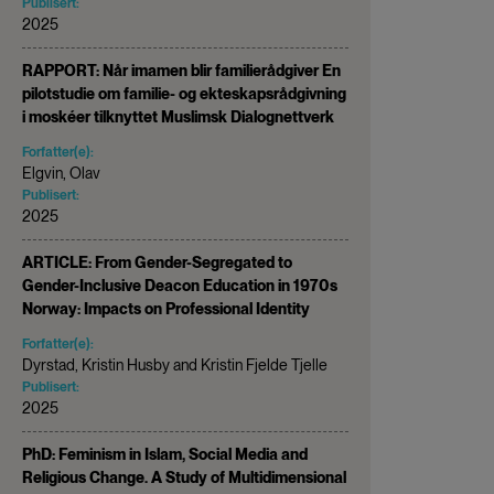
Publisert:
2025
RAPPORT: Når imamen blir familierådgiver En
pilotstudie om familie- og ekteskapsrådgivning
i moskéer tilknyttet Muslimsk Dialognettverk
Forfatter(e):
Elgvin, Olav
Publisert:
2025
ARTICLE: From Gender-Segregated to
Gender-Inclusive Deacon Education in 1970s
Norway: Impacts on Professional Identity
Forfatter(e):
Dyrstad, Kristin Husby and Kristin Fjelde Tjelle
Publisert:
2025
PhD: Feminism in Islam, Social Media and
Religious Change. A Study of Multidimensional