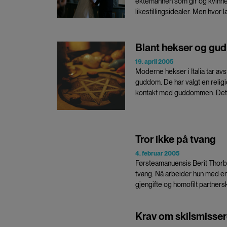
ektemannen som gir og kvinnen
likestillingsidealer. Men hvor 
Blant hekser og gud
19. april 2005
Moderne hekser i Italia tar a
guddom. De har valgt en religi
kontakt med guddommen. Det fo
Tror ikke på tvang
4. februar 2005
Førsteamanuensis Berit Thorbjø
tvang. Nå arbeider hun med en
gjengifte og homofilt partners
Krav om skilsmisser