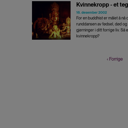
Kvinnekropp - et teg
16. desember 2002
For en buddhist er målet å nå op
runddansen av fødsel, død og g
gjerninger i ditt forrige liv. S
kvinnekropp?
Forrige
‹ Forrige
Sider
side