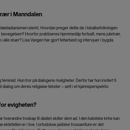
rær i Manndalen
 læstadianismen sterkt. Hvordan preger dette de i lokalbefolkningen
se bevegelsen? Hvorfor praktiseres hjemmedåp fortsatt, mens juletrær,
n i alle stuer? Lisa Vangen har gjort feltarbeid og intervjuer i bygda.
eminist. Hun tror på dialogens muligheter. Derfor har hun invitert ti
l dialog om deres religiøse tekster – sett i et kjønnsperspektiv.
for evigheten?
ar hverandre troskap til døden skiller dem ad. I den katolske kirke kan
enge ektefellen er i live. I ortodokse jødiske trossamfunn er det