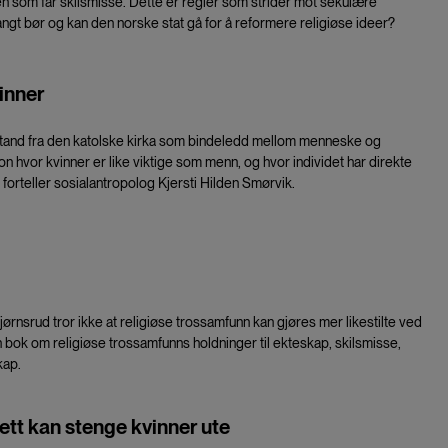
 som får skilsmisse. Dette er regler som strider mot sekulære
langt bør og kan den norske stat gå for å reformere religiøse ideer?
inner
vstand fra den katolske kirka som bindeledd mellom menneske og
on hvor kvinner er like viktige som menn, og hvor individet har direkte
rteller sosialantropolog Kjersti Hilden Smørvik.
rnsrud tror ikke at religiøse trossamfunn kan gjøres mer likestilte ved
 bok om religiøse trossamfunns holdninger til ekteskap, skilsmisse,
kap.
ett kan stenge kvinner ute