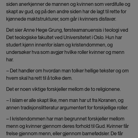
siden anerkjenner de mannen og kvinnen som verdifulle og
skapt av gud, og på den andre siden har de lagt til rette for
kjønnede maktstrukturer, som går i kvinners disfavør.
Det sier Anne Hege Grung, førsteamanuensis i teologi ved
Det teologiske fakultet ved Universitetet i Oslo. Hun har
studert kjønn innenfor islam og kristendommen, og
undersøker hva som avgjør hvilke roller kvinner og menn
har.
– Det handler om hvordan man tolker hellige tekster og om
hvem skal ha rett til å tolke dem.
Det er noen viktige forskjeller mellom de to religionene.
– I islam er alle skapt like, men man har ut fra Koranen, og
annen tradisjonslitteratur argumentert for forskjellige roller.
– I kristendommen har man begrunnet forskjeller mellom
menn og kvinner gjennom deres forhold til Gud. Kvinner får
frelse gjennom menn, eller gjennom barnefødsler. De får