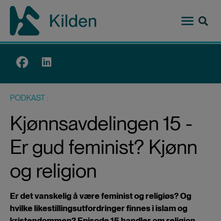
Hopp
til
hovedinnhold
Top
menu
PODKAST
Kjønnsavdelingen 15 -
Er gud feminist? Kjønn
og religion
Er det vanskelig å være feminist og religiøs? Og
hvilke likestillingsutfordringer finnes i islam og
kristendommen? Episode 15 handler om religion,