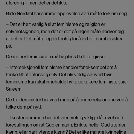
uforenlig – men det er det ikke.
Birte Nordahl har samme opplevelse av å måtte forklare seg.
– Det er helt vanlig å si at feminisme og religion er
selvmotsigende, men det er det på ingen måte nødvendig
at det er. Det måtte jeg bli teolog for å bli helt bombesikker
på.
De mener feminismen må ha plass til de religiøse.
– Interseksjonell feminisme handler for eksempel om å
tenke litt utenfor seg selv. Det blir veldig snevert hvis
feminisme kun skal inneholde hvite sekulære feminister, sier
Saleem.
De tror feminister har vært med på å endre religionene ved å
tolke dem på nytt.
– I kristendommen har det vært veldig viktig å få revet ned
forestillingen om at Gud er mann. Er ikke heller Gud utenfor
kjønn, eller har flytende kjønn? Det er like mange kvinnelige