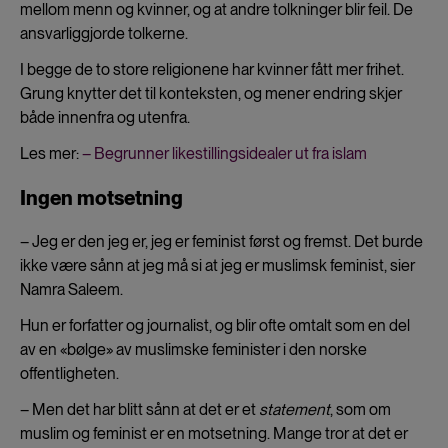
mellom menn og kvinner, og at andre tolkninger blir feil. De
ansvarliggjorde tolkerne.
I begge de to store religionene har kvinner fått mer frihet.
Grung knytter det til konteksten, og mener endring skjer
både innenfra og utenfra.
Les mer:
– Begrunner likestillingsidealer ut fra islam
Ingen motsetning
– Jeg er den jeg er, jeg er feminist først og fremst. Det burde
ikke være sånn at jeg må si at jeg er muslimsk feminist, sier
Namra Saleem.
Hun er forfatter og journalist, og blir ofte omtalt som en del
av en «bølge» av muslimske feminister i den norske
offentligheten.
– Men det har blitt sånn at det er et
statement
, som om
muslim og feminist er en motsetning. Mange tror at det er