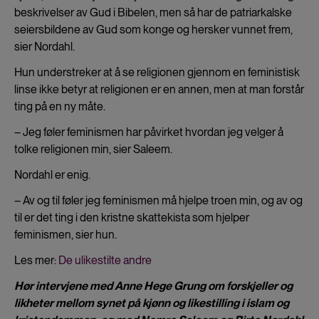
beskrivelser av Gud i Bibelen, men så har de patriarkalske
seiersbildene av Gud som konge og hersker vunnet frem,
sier Nordahl.
Hun understreker at å se religionen gjennom en feministisk
linse ikke betyr at religionen er en annen, men at man forstår
ting på en ny måte.
– Jeg føler feminismen har påvirket hvordan jeg velger å
tolke religionen min, sier Saleem.
Nordahl er enig.
– Av og til føler jeg feminismen må hjelpe troen min, og av og
til er det ting i den kristne skattekista som hjelper
feminismen, sier hun.
Les mer:
De ulikestilte andre
Hør intervjene med Anne Hege Grung om forskjeller og
likheter mellom synet på kjønn og likestilling i islam og