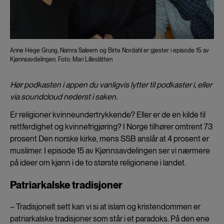
Anne Hege Grung, Namra Saleem og Birte Nordahl er gjester i episode 15 av
Kjønnsavdelingen. Foto: Mari Lilleslåtten
Hør podkasten i appen du vanligvis lytter til podkaster i, eller
via soundcloud nederst i saken.
Er religioner kvinneundertrykkende? Eller er de en kilde til
rettferdighet og kvinnefrigjøring? I Norge tilhører omtrent 73
prosent Den norske kirke, mens SSB anslår at 4 prosent er
muslimer. I episode 15 av Kjønnsavdelingen ser vi nærmere
på ideer om kjønn i de to største religionene i landet.
Patriarkalske tradisjoner
– Tradisjonelt sett kan vi si at islam og kristendommen er
patriarkalske tradisjoner som står i et paradoks. På den ene