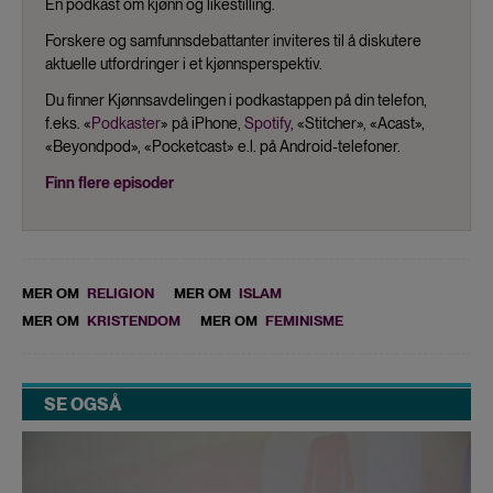
En podkast om kjønn og likestilling.
Forskere og samfunnsdebattanter inviteres til å diskutere
aktuelle utfordringer i et kjønnsperspektiv.
Du finner Kjønnsavdelingen i podkastappen på din telefon,
f.eks. «
Podkaster
» på iPhone,
Spotify
, «Stitcher», «Acast»,
«Beyondpod», «Pocketcast» e.l. på Android-telefoner.
Finn flere episoder
MER OM
RELIGION
MER OM
ISLAM
MER OM
KRISTENDOM
MER OM
FEMINISME
SE OGSÅ