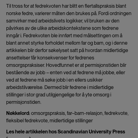
Til tross for at fedrekvoten har blitt en flertallspraksis blant
norske fedre, varierer måten den brukes på. Fordi ordningen
samvirker med arbeidslivets logikker, vil bruken av den
påvirkes av de ulike arbeidskontekstene som fedrene
inngår i. Fedrekvoten ble innført med målsettingen om å
blant annet styrke forholdet mellom far og barn, og i denne
artikkelen blir derfor søkelyset satt på hvordan midlertidige
ansettelser får konsekvenser for fedrenes
omsorgspraksiser. Hovedfunnet er at permisjonstiden blir
bestående av jobb – enten ved at fedrene må jobbe, eller
ved at fedrene må søke jobb i en ellers usikker
arbeidstilværelse. Dermed blir fedrene i midlertidige
stillinger i stor grad utilgjengelige for å yte omsorg i
permisjonstiden.
Nøkkelord:
omsorgspraksis, far–barn-relasjon, fedrekvote,
fleksibel fedrekvote, midlertidige stillinger
Les hele artikkelen hos Scandinavian University Press