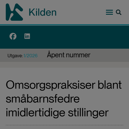
Hopp
til
hovedinnhold
Top
menu
Åpent nummer
Utgave:
1/2026
Omsorgspraksiser blant
småbarnsfedre
imidlertidige stillinger