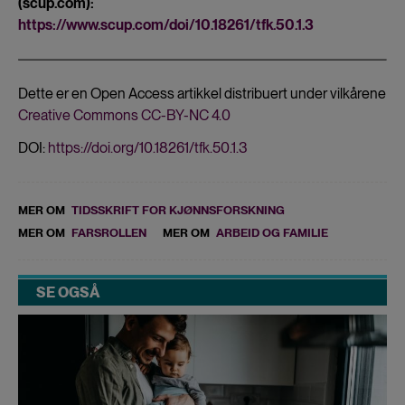
(scup.com):
https://www.scup.com/doi/10.18261/tfk.50.1.3
Dette er en Open Access artikkel distribuert under vilkårene
Creative Commons CC-BY-NC 4.0
DOI:
https://doi.org/10.18261/tfk.50.1.3
MER OM
TIDSSKRIFT FOR KJØNNSFORSKNING
MER OM
FARSROLLEN
MER OM
ARBEID OG FAMILIE
SE OGSÅ