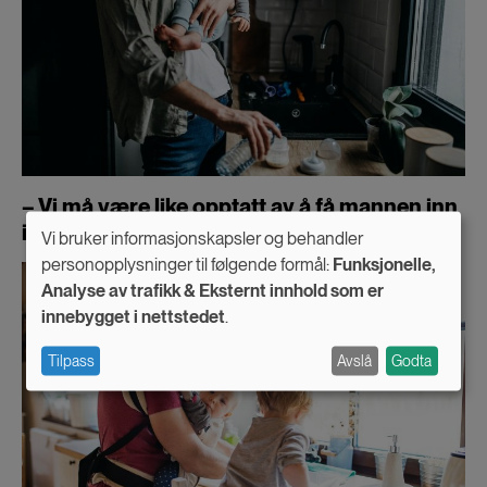
– Vi må være like opptatt av å få mannen inn
i familien, som å få kvinnen ut i jobb
Vi bruker informasjonskapsler og behandler
Use
personopplysninger til følgende formål:
Funksjonelle,
Analyse av trafikk & Eksternt innhold som er
of
innebygget i nettstedet
.
personal
Tilpass
Avslå
Godta
data
and
cookies