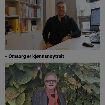
– Omsorg er kjønnsnøytralt