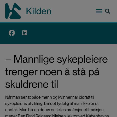
Hopp
til
hovedinnhold
Top
menu
– Mannlige sykepleiere
trenger noen å stå på
skuldrene til
Når man ser at både menn og kvinner har bidratt til
sykepleiens utvikling, blir det tydelig at man ikke er et
unntak. Man blir en del av en felles profesjonell tradisjon,
mener Ben Farid Røjgaard Nielsen, lektor ved Københavns