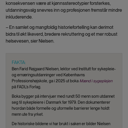
konsekvensen være at kjønnsstereotypier forsterkes,
utdanningsvalg snevres inn og profesjonen fremstår mindre
inkluderende.
– En samlet og mangfoldig historiefortelling kan derimot
bidra til økt likeverd, bredere rekruttering og et mer robust
helsevesen, sier Nielsen.
FAKTA:
Ben Farid Røjgaard Nielsen, lektor ved Institutt for sykepleie-
og ernæringsutdanninger ved Københavns
Professionshøjskole, ga i 2025 ut boka
Mænd i sygeplejen
på FADL’s Forlag.
Boka bygger på intervjuer med rundt 50 menn som utdannet
seg til sykepleiere i Danmark før 1979. Den dokumenterer
hvordan både formelle og uformelle barrierer lenge holdt
menn ute fra yrket.
De historiske bildene vi har brukt i saken er bilder Nielsen