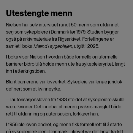
Utestengte menn
Nielsen har selv intervjuet rundt 50 menn som utdannet
seg som sykepleiere i Danmark før 1979. Studien bygger
også på arkivmateriale fra Rigsarkivet. Fortellingene er
samlet i boka
Mænd i sygeplejen
, utgitt i 2025.
I boka viser Nielsen hvordan både formelle og uformelle
barrierer bidro til å holde menn ute fra sykepleieryrket, langt
inn i etterkrigstiden.
Blant barrierene var lovverket. Sykepleie var lenge juridisk
definert som et kvinneyrke.
– I autorisasjonsloven fra 1933 sto det at sykepleiere skulle
være kvinner. Det innebar at menn i praksis manglet både
rett til utdanning og autorisasjon, forklarer han.
I 1956 ble loven endret, og menn fikk formell rett til å starte
på sykepleierskolen i Danmark. Likevel var det langt fra fritt