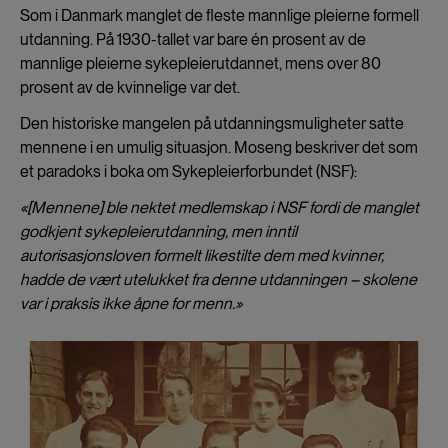
Som i Danmark manglet de fleste mannlige pleierne formell
utdanning. På 1930-tallet var bare én prosent av de
mannlige pleierne sykepleierutdannet, mens over 80
prosent av de kvinnelige var det.
Den historiske mangelen på utdanningsmuligheter satte
mennene i en umulig situasjon. Moseng beskriver det som
et paradoks i boka om Sykepleierforbundet (NSF):
«[Mennene] ble nektet medlemskap i NSF fordi de manglet
godkjent sykepleierutdanning, men inntil
autorisasjonsloven formelt likestilte dem med kvinner,
hadde de vært utelukket fra denne utdanningen – skolene
var i praksis ikke åpne for menn.»