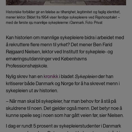
Historiske forbilder gir en følelse av tilhørighet, legitimitet og faglig identitet,
mener lektor. Bildet fra 1954 viser ferdige sykepleiere ved Rigshospitalet –
med de første sju mannlige sykepleierne i Danmark. Foto: Privat
Kan historien om mannlige sykepleiere bidra i arbeidet med
å rekruttere flere menn til yrket? Det mener Ben Farid
Røjgaard Nielsen, lektor ved Institutt for sykepleie- og
ernæringsutdanninger ved Københavns
Professionshøjskole.
Nylig skrev han en
kronikk
i bladet
Sykepleien
der han
kritiserer både Danmark og Norge for å ha skrevet menn i
sykepleien ut av historien.
– Når man skal bli sykepleier, har man behov for å stå på
skuldrene til noen. Det gjelder også menn. Det betyr noe å
kunne speile seg i noen som har gått veien før, sier Nielsen.
I dag er rundt 5 prosent av sykepleierstudenter i Danmark