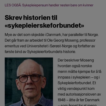
LES OGSÅ: Sykepleiepensum handler nesten bare om kvinner
Skrev historien til
«sykepleierskeforbundet»
Mye av det som skjedde i Danmark, har paralleller til Norge.
Det går fram av arbeidet til Ole Georg Moseng, professor
emeritus ved Universitetet i Sørøst-Norge og forfatter av
første bind av Sykepleierforbundets historie.
Der beskriver Moseng
hvordan også norske
menn måtte kjempe for å få
innpass i sykepleien – og i
Sykepleierforbundet. Et
viktig vendepunkt kom
med autorisasjonsloven av
1948 – åtte år før Danmark
– som åpnet for at menn