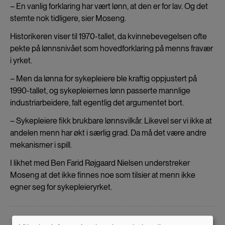
– En vanlig forklaring har vært lønn, at den er for lav. Og det
stemte nok tidligere, sier Moseng.
Historikeren viser til 1970-tallet, da kvinnebevegelsen ofte
pekte på lønnsnivået som hovedforklaring på menns fravær
i yrket.
– Men da lønna for sykepleiere ble kraftig oppjustert på
1990-tallet, og sykepleiernes lønn passerte mannlige
industriarbeidere, falt egentlig det argumentet bort.
– Sykepleiere fikk brukbare lønnsvilkår. Likevel ser vi ikke at
andelen menn har økt i særlig grad. Da må det være andre
mekanismer i spill.
I likhet med Ben Farid Røjgaard Nielsen understreker
Moseng at det ikke finnes noe som tilsier at menn ikke
egner seg for sykepleieryrket.
– Dersom historien ensidig knyttes til