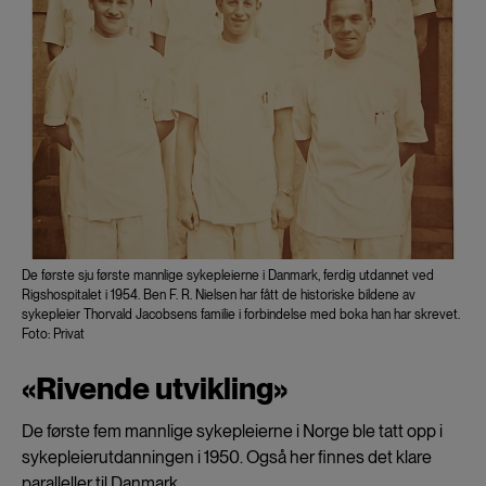
De første sju første mannlige sykepleierne i Danmark, ferdig utdannet ved
Rigshospitalet i 1954. Ben F. R. Nielsen har fått de historiske bildene av
sykepleier Thorvald Jacobsens familie i forbindelse med boka han har skrevet.
Foto: Privat
«Rivende utvikling»
De første fem mannlige sykepleierne i Norge ble tatt opp i
sykepleierutdanningen i 1950. Også her finnes det klare
paralleller til Danmark.