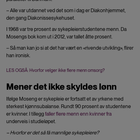
– Alle var utdannet ved det som i dag er Diakonhjemmet,
den gang Diakonissesykehuset.
I 1968 var tre prosent av sykepleierstudentene menn. Da
Mosengs bok kom ut i 2012, var tallet åtte prosent.
– Så man kan jo si at det har vært en «rivende utvikling», flirer
han ironisk.
LES OGSÅ: Hvorfor velger ikke flere menn omsorg?
Mener det ikke skyldes lønn
Ifølge Moseng er sykepleie er fortsatt et av yrkene med
sterkest kjønnsubalanse. Rundt 90 prosent av studentene
er kvinner. I tillegg
faller flere menn enn kvinner fra
underveis i studieløpet.
– Hvorfor er det så få mannlige sykepleiere?