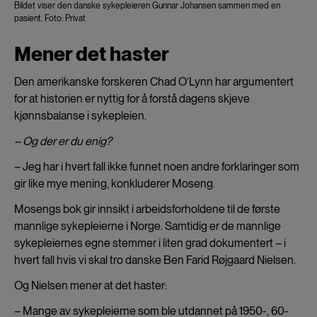
Bildet viser den danske sykepleieren Gunnar Johansen sammen med en
pasient. Foto: Privat
Mener det haster
Den amerikanske forskeren Chad O’Lynn har argumentert
for at historien er nyttig for å forstå dagens skjeve
kjønnsbalanse i sykepleien.
– Og der er du enig?
– Jeg har i hvert fall ikke funnet noen andre forklaringer som
gir like mye mening, konkluderer Moseng.
Mosengs bok gir innsikt i arbeidsforholdene til de første
mannlige sykepleierne i Norge. Samtidig er de mannlige
sykepleiernes egne stemmer i liten grad dokumentert – i
hvert fall hvis vi skal tro danske Ben Farid Røjgaard Nielsen.
Og Nielsen mener at det haster:
– Mange av sykepleierne som ble utdannet på 1950-, 60-