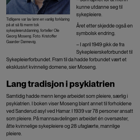
kunne utdanne seg til
sykepleiere.
Tidligere var lav lønn en vanlig forklaring
på at så få menn tok
Året etter skjedde også en
sykepleierutdanning, forteller Ole
symbolsk endring.
Georg Moseng. Foto: Kristoffer
Gaarder Dannevig.
– I april 1949 gikk de fra
Sykepleierskeforbundet til
Sykepleierforbundet. Fram til da hadde forbundet vært et
eksklusivt kvinnelig domene, sier Moseng.
Lang tradisjon i psykiatrien
Samtidig hadde menn lenge arbeidet som pleiere, særlig i
psykiatrien. I boken viser Moseng blant annet til forholdene
ved Sanderud asyl ved Hamar. I 1939 var 78 personer ansatt
som pleiere. På mannsavdelingen arbeidet én oversøster,
åtte kvinnelige sykepleiere og 28 ufaglærte, mannlige
pleiere.