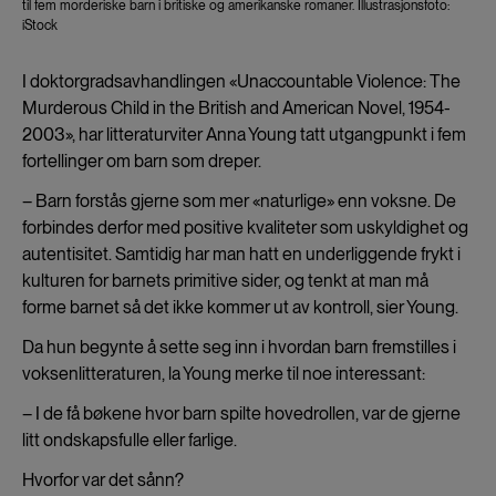
til fem morderiske barn i britiske og amerikanske romaner. Illustrasjonsfoto:
iStock
I doktorgradsavhandlingen «Unaccountable Violence: The
Murderous Child in the British and American Novel, 1954-
2003», har litteraturviter Anna Young tatt utgangpunkt i fem
fortellinger om barn som dreper.
– Barn forstås gjerne som mer «naturlige» enn voksne. De
forbindes derfor med positive kvaliteter som uskyldighet og
autentisitet. Samtidig har man hatt en underliggende frykt i
kulturen for barnets primitive sider, og tenkt at man må
forme barnet så det ikke kommer ut av kontroll, sier Young.
Da hun begynte å sette seg inn i hvordan barn fremstilles i
voksenlitteraturen, la Young merke til noe interessant:
– I de få bøkene hvor barn spilte hovedrollen, var de gjerne
litt ondskapsfulle eller farlige.
Hvorfor var det sånn?