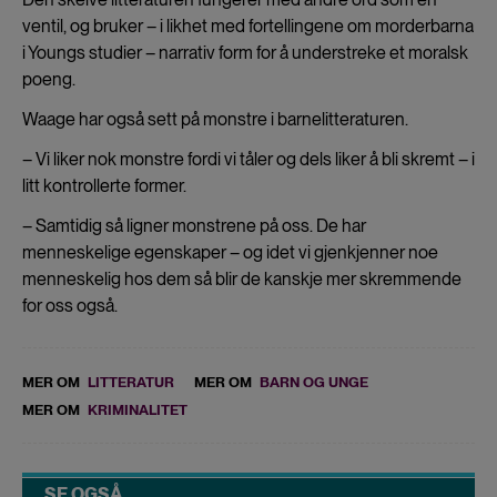
ventil, og bruker – i likhet med fortellingene om morderbarna
i Youngs studier – narrativ form for å understreke et moralsk
poeng.
Waage har også sett på monstre i barnelitteraturen.
– Vi liker nok monstre fordi vi tåler og dels liker å bli skremt – i
litt kontrollerte former.
– Samtidig så ligner monstrene på oss. De har
menneskelige egenskaper – og idet vi gjenkjenner noe
menneskelig hos dem så blir de kanskje mer skremmende
for oss også.
MER OM
LITTERATUR
MER OM
BARN OG UNGE
MER OM
KRIMINALITET
SE OGSÅ