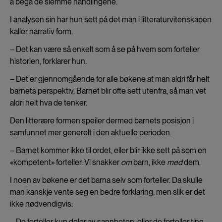
å begå de slemme handlingene.
I analysen sin har hun sett på det man i litteraturvitenskapen
kaller narrativ form.
– Det kan være så enkelt som å se på hvem som forteller
historien, forklarer hun.
– Det er gjennomgående for alle bøkene at man aldri får helt
barnets perspektiv. Barnet blir ofte sett utenfra, så man vet
aldri helt hva de tenker.
Den litterære formen speiler dermed barnets posisjon i
samfunnet mer generelt i den aktuelle perioden.
– Barnet kommer ikke til ordet, eller blir ikke sett på som en
«kompetent» forteller. Vi snakker
om
barn, ikke
med
dem.
I noen av bøkene er det barna selv som forteller. Da skulle
man kanskje vente seg en bedre forklaring, men slik er det
ikke nødvendigvis:
– De forteller kun deler av sannheten, eller de forteller ting