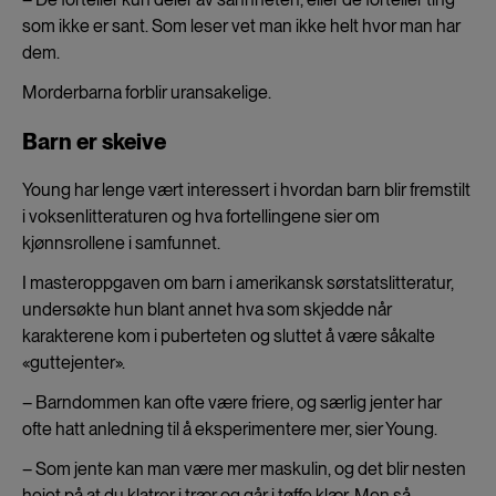
som ikke er sant. Som leser vet man ikke helt hvor man har
dem.
Morderbarna forblir uransakelige.
Barn er skeive
Young har lenge vært interessert i hvordan barn blir fremstilt
i voksenlitteraturen og hva fortellingene sier om
kjønnsrollene i samfunnet.
I masteroppgaven om barn i amerikansk sørstatslitteratur,
undersøkte hun blant annet hva som skjedde når
karakterene kom i puberteten og sluttet å være såkalte
«guttejenter».
– Barndommen kan ofte være friere, og særlig jenter har
ofte hatt anledning til å eksperimentere mer, sier Young.
– Som jente kan man være mer maskulin, og det blir nesten
heiet på at du klatrer i trær og går i tøffe klær. Men så