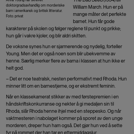
doktorgradsavhandlig om morderiske
William March. Hun er på
barn i amerikansk og britisk litteratur.
mange måter det perfekte
Foto: privat
barnet. Hun får gode
karakterer på skolen og følger reglene til punkt og prikke;
hun går i vakre kjoler, og blir aldri skitten.
De voksne synes hun er sjarmerende og nydelig, forteller
Young. Men det er også noen som blir ubekvemme av
henne. Særlig merker flere av barna i klassen at hun ikke er
helt god.
– Det er noe teatralsk, nesten performativt med Rhoda. Hun
minner litt om en barnestjerne, og er ekstremt feminin.
Når en klassekamerat stikker av med førstepremien i en
håndskriftskonkurranse og nekter å gi medaljen sin til
Rhoda, slår Rhoda henne ihjel med en steppesko. Og når
vaktmesteren i nabolaget kommer på sporet av den unge
morderen, dreper hun ham også. Det gjør hun ved å sette
fyr på rommet der han tar en ettermiddagslur.