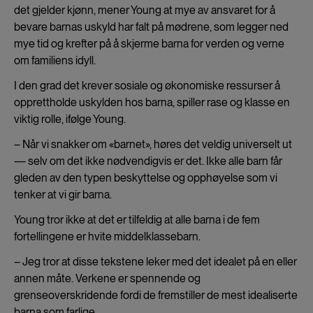
det gjelder kjønn, mener Young at mye av ansvaret for å
bevare barnas uskyld har falt på mødrene, som legger ned
mye tid og krefter på å skjerme barna for verden og verne
om familiens idyll.
I den grad det krever sosiale og økonomiske ressurser å
opprettholde uskylden hos barna, spiller rase og klasse en
viktig rolle, ifølge Young.
– Når vi snakker om «barnet», høres det veldig universelt ut
— selv om det ikke nødvendigvis er det. Ikke alle barn får
gleden av den typen beskyttelse og opphøyelse som vi
tenker at vi gir barna.
Young tror ikke at det er tilfeldig at alle barna i de fem
fortellingene er hvite middelklassebarn.
– Jeg tror at disse tekstene leker med det idealet på en eller
annen måte. Verkene er spennende og
grenseoverskridende fordi de fremstiller de mest idealiserte
barna som farlige.