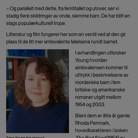
– Og parallelt med dette, fra femtitallet og utover, ser vi
stadig flere skildringer av onde, slemme barn. De har blitt en
slags populærkulturell trope.
Litteratur og film fungerer her som en ventil ved at den gir
plass til de litt mer ambivalente følelsene rundt barnet.
I avhandlingen utforsker
Young hvordan
ambivalensen kommer til
uttrykk i beskrivelsene av
morderiske barn i fem
britiske og amerikanske
romaner utgitt mellom
1954 og 2003.
Blant dem er åtte år gamle
Rhoda Penmark,
hovedkarakteren i boken
The Bad Seed
(1954) av
Anna Young har skrevet