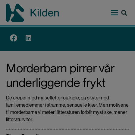
Hopp
til
hovedinnhold
Top
menu
Morderbarn pirrer vår
underliggende frykt
De dreper med musefletter og kjole, og skyter ned
familiemedlemmer i stramme, sensuelle klær. Men motivene
til morderbarna vi møter i litteraturen forblir mystiske, mener
litteraturviter.