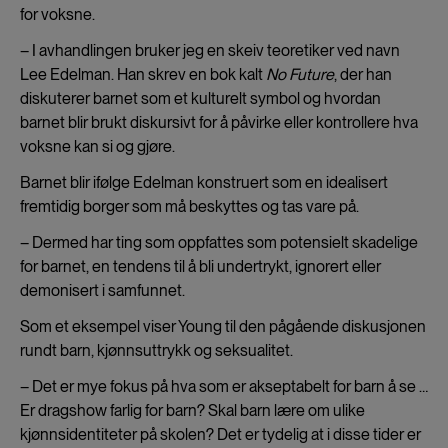
for voksne.
– I avhandlingen bruker jeg en skeiv teoretiker ved navn
Lee Edelman. Han skrev en bok kalt
No Future
, der han
diskuterer barnet som et kulturelt symbol og hvordan
barnet blir brukt diskursivt for å påvirke eller kontrollere hva
voksne kan si og gjøre.
Barnet blir ifølge Edelman konstruert som en idealisert
fremtidig borger som må beskyttes og tas vare på.
– Dermed har ting som oppfattes som potensielt skadelige
for barnet, en tendens til å bli undertrykt, ignorert eller
demonisert i samfunnet.
Som et eksempel viser Young til den pågående diskusjonen
rundt barn, kjønnsuttrykk og seksualitet.
– Det er mye fokus på hva som er akseptabelt for barn å se …
Er dragshow farlig for barn? Skal barn lære om ulike
kjønnsidentiteter på skolen? Det er tydelig at i disse tider er