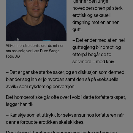
kjenner den unge
hovedpersonen på sterk
erotisk og seksuell
dragning mot en annen
gutt.
– Det ender med at en hel
Vi liker monstre delvis fordi de minner
guttegjeng blir drept, og
om oss selv, sier Lars Rune Waage
etterpå begår de to
Foto: UiS
selvmord – med kniv.
– Det er ganske sterke saker, og en diskusjon som dermed
blander seg inn er jo hvordan samtiden så på «seksuelle
avvik» som sykdom og perversjon.
Det homoerotiske går ofte over i vold i dette forfatterskapet,
legger han til:
– Kanskje som et uttrykk for selvsensur hos forfatteren når
denne forbudte erotikken skal skildres.
Den skeive litteraturen fungerer med andre ord som en