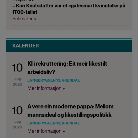
– Kari Knutsdatter var et «gatesmart kvinnfolk» på
1700-tallet
Hele saken »
KALENDER
KI i rekruttering: Eit meir likestilt
10
arbeidsliv?
aug
LANGBRYGGEN 13, ARENDAL
2026
Mer informasjon »
Å vere ein moderne pappa: Mellom
10
mannsideal og likestillingspolitikk
aug
LANGBRYGGEN 13, ARENDAL
2026
Mer informasjon »