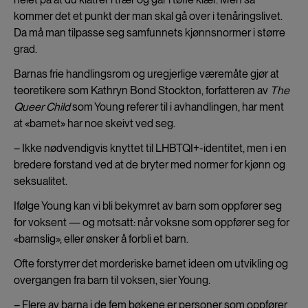
kommer det et punkt der man skal gå over i tenåringslivet.
Da må man tilpasse seg samfunnets kjønnsnormer i større
grad.
Barnas frie handlingsrom og uregjerlige væremåte gjør at
teoretikere som Kathryn Bond Stockton, forfatteren av
The
Queer Child
som Young referer til i avhandlingen, har ment
at «barnet» har noe skeivt ved seg.
– Ikke nødvendigvis knyttet til LHBTQI+-identitet, men i en
bredere forstand ved at de bryter med normer for kjønn og
seksualitet.
Ifølge Young kan vi bli bekymret av barn som oppfører seg
for voksent — og motsatt: når voksne som oppfører seg for
«barnslig», eller ønsker å forbli et barn.
Ofte forstyrrer det morderiske barnet ideen om utvikling og
overgangen fra barn til voksen, sier Young.
– Flere av barna i de fem bøkene er personer som oppfører