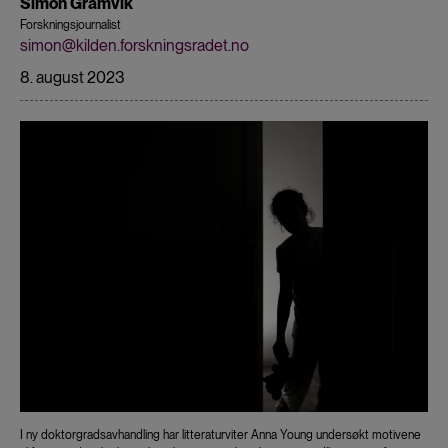
Simon Gramvik
Forskningsjournalist
simon@kilden.forskningsradet.no
8. august 2023
I ny doktorgradsavhandling har litteraturviter Anna Young undersøkt motivene