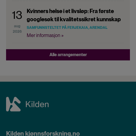
Kvinners helse i et livsløp: Fra første
13
googlesøk til kvalitetssikret kunnskap
aug
SAMFUNNSTELTET PÅ FERJEKAIA, ARENDAL
2026
Mer informasjon »
Alle arrangementer
Kilden kjønnsforskning.no