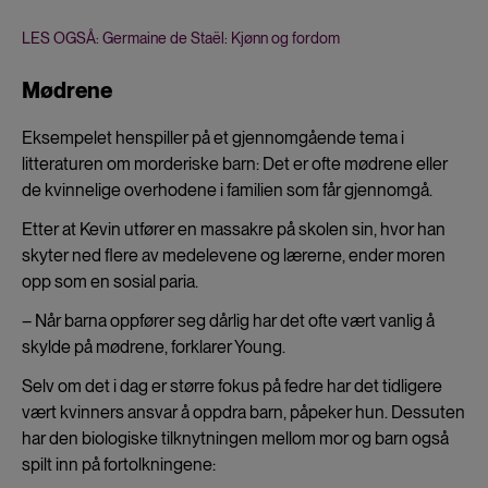
LES OGSÅ: Germaine de Staël: Kjønn og fordom
Mødrene
Eksempelet henspiller på et gjennomgående tema i
litteraturen om morderiske barn: Det er ofte mødrene eller
de kvinnelige overhodene i familien som får gjennomgå.
Etter at Kevin utfører en massakre på skolen sin, hvor han
skyter ned flere av medelevene og lærerne, ender moren
opp som en sosial paria.
– Når barna oppfører seg dårlig har det ofte vært vanlig å
skylde på mødrene, forklarer Young.
Selv om det i dag er større fokus på fedre har det tidligere
vært kvinners ansvar å oppdra barn, påpeker hun. Dessuten
har den biologiske tilknytningen mellom mor og barn også
spilt inn på fortolkningene: