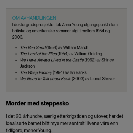
OM AVHANDLINGEN
I doktorgradsprosjektet tok Anna Young utgangspunkt i fem
britiske og amerikanske romaner utgitt mellom 1954 og
2003:
The Bad Seed
(1954) av William March
The Lord of the Flies
(1954) av William Golding
We Have Always Lived in the Castle
(1962) av Shirley
Jackson
The Wasp Factory
(1984) av Ian Banks
We Need to Talk about Kevin
(2003) av Lionel Shriver
Morder med steppesko
I det 20. århundre, særlig etterkrigstiden og utover, har det
idealiserte barnet blitt mye mer sentralt i livene våre enn
tidligere, mener Young.