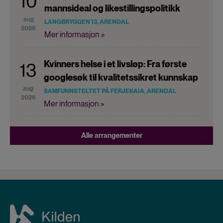
10
mannsideal og likestillingspolitikk
aug
LANGBRYGGEN 13, ARENDAL
2026
Mer informasjon »
Kvinners helse i et livsløp: Fra første
13
googlesøk til kvalitetssikret kunnskap
aug
SAMFUNNSTELTET PÅ FERJEKAIA, ARENDAL
2026
Mer informasjon »
Alle arrangementer