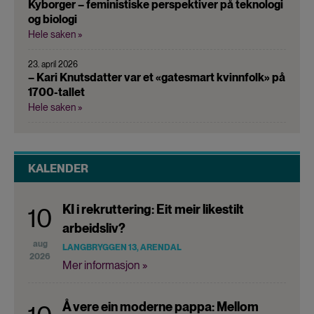
Kyborger – feministiske perspektiver på teknologi
og biologi
Hele saken »
23. april 2026
– Kari Knutsdatter var et «gatesmart kvinnfolk» på
1700-tallet
Hele saken »
KALENDER
KI i rekruttering: Eit meir likestilt
10
arbeidsliv?
aug
LANGBRYGGEN 13, ARENDAL
2026
Mer informasjon »
Å vere ein moderne pappa: Mellom