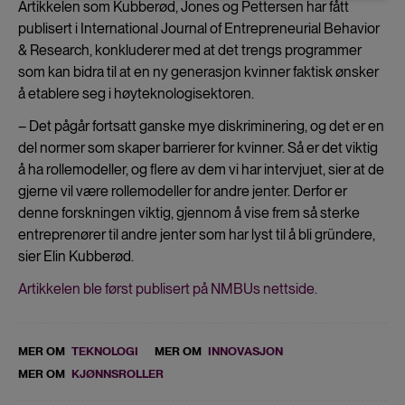
and
Artikkelen som Kubberød, Jones og Pettersen har fått
publisert i International Journal of Entrepreneurial Behavior
cookies
& Research, konkluderer med at det trengs programmer
som kan bidra til at en ny generasjon kvinner faktisk ønsker
å etablere seg i høyteknologisektoren.
– Det pågår fortsatt ganske mye diskriminering, og det er en
del normer som skaper barrierer for kvinner. Så er det viktig
å ha rollemodeller, og flere av dem vi har intervjuet, sier at de
gjerne vil være rollemodeller for andre jenter. Derfor er
denne forskningen viktig, gjennom å vise frem så sterke
entreprenører til andre jenter som har lyst til å bli gründere,
sier Elin Kubberød.
Artikkelen ble først publisert på NMBUs nettside.
MER OM
TEKNOLOGI
MER OM
INNOVASJON
MER OM
KJØNNSROLLER