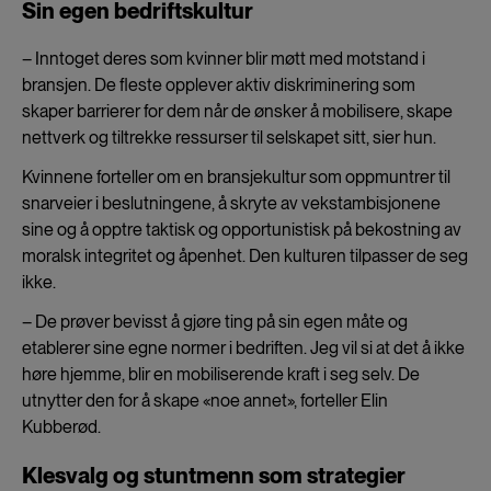
Sin egen bedriftskultur
– Inntoget deres som kvinner blir møtt med motstand i
bransjen. De fleste opplever aktiv diskriminering som
skaper barrierer for dem når de ønsker å mobilisere, skape
nettverk og tiltrekke ressurser til selskapet sitt, sier hun.
Kvinnene forteller om en bransjekultur som oppmuntrer til
snarveier i beslutningene, å skryte av vekstambisjonene
sine og å opptre taktisk og opportunistisk på bekostning av
moralsk integritet og åpenhet. Den kulturen tilpasser de seg
ikke.
– De prøver bevisst å gjøre ting på sin egen måte og
etablerer sine egne normer i bedriften. Jeg vil si at det å ikke
høre hjemme, blir en mobiliserende kraft i seg selv. De
utnytter den for å skape «noe annet», forteller Elin
Kubberød.
Klesvalg og stuntmenn som strategier