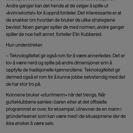
Andre ganger kan det hende at de velger å spille ut
«kvinnekortet» for å oppnå fordeler. Det interessante er at
de snakker om hvordan de bruker de ulike strategiene
bevisst. Noen ganger spiller de med normen; andre ganger
spiller de noe helt annet, forteller Elin Kubberød.
Hun understreker:
– Teknologifeltet gir også rom for å være annerledes: Det er
lov å være nerd og spille på andre dimensjoner enn å
oppfylle de tradisjonelle kjønnsrollene. Teknologifeltet gir
dermed også et rom for å kunne jobbe selvstendig med det
de har stor tro på.
Kvinnene bruker «stuntmenn» når det trengs. Når
gutteklubbene samles i baren etter at det offisielle
programmet er over, for eksempel, utnevner de en mann i
gründerteamet som kan være med i de situasjonene der de
ikke ønsker å være selv.