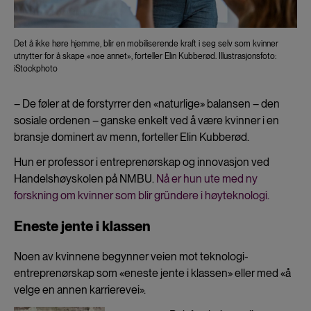
Det å ikke høre hjemme, blir en mobiliserende kraft i seg selv som kvinner
utnytter for å skape «noe annet», forteller Elin Kubberød. Illustrasjonsfoto:
iStockphoto
– De føler at de forstyrrer den «naturlige» balansen – den
sosiale ordenen – ganske enkelt ved å være kvinner i en
bransje dominert av menn, forteller Elin Kubberød.
Hun er professor i entreprenørskap og innovasjon ved
Handelshøyskolen på NMBU.
Nå er hun ute med ny
forskning om kvinner som blir gründere i høyteknologi.
Eneste jente i klassen
Noen av kvinnene begynner veien mot teknologi-
entreprenørskap som «eneste jente i klassen» eller med «å
velge en annen karrierevei».