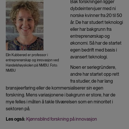
Bak forskningen ligger
dybdeintervjuer med ni
norske kvinner fra 20 til 50
år. De har studert teknologi
eller har bakgrunn fra
entreprenørskap og
økonomi. Så har de startet
egen bedrift med basis i
Elin Kubberød er professor i
avansert teknologi.
entreprenørskap og innovasjon ved
Handelshøyskolen på NMBU. Foto:
Noen er seriegründere,
NMBU
andre har startet opp rett
fra studier, de har lang
bransjeerfaring eller de kommersialiserer sin egen
forskning. Mens variasjonene i bakgrunn er store, har de
mye felles i måten å takle tilværelsen som en minoritet i
sektoren på.
Les også:
Kjønnsblind forskning på innovasjon