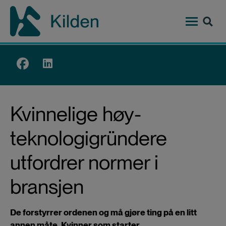
Hopp
til
hovedinnhold
Top
menu
Kvinnelige høy­
teknologi­gründere
utfordrer normer i
bransjen
De forstyrrer ordenen og må gjøre ting på en litt
annen måte. Kvinner som starter