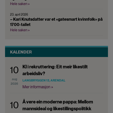
Hele saken »
23. april 2026
– Kari Knutsdatter var et «gatesmart kvinnfolk» på
1700-tallet
Hele saken »
KALENDER
KI i rekruttering: Eit meir likestilt
10
arbeidsliv?
aug
LANGBRYGGEN 13, ARENDAL
2026
Mer informasjon »
Å vere ein moderne pappa: Mellom
10
mannsideal og likestillingspolitikk