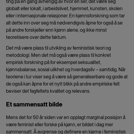
ting på en gang avhengig av hvor en ser, det være seg
globalt eller lokalt, i arbeidslivet, hjemmet, kunsten, skolen
eller i internasjonale relasjoner. En kjønnsforskning som tar
alt dette inn over seg må nødvendigvis åpne for også å se
på andre forskjeller enn kjønn alene, og ikke minst
teoretisere over dette faktum.
Det må være plass til utvikling av feministisk teori og
metodologi. Men det må også være plass til konkret
empirisk forskning på for eksempel seksualitet,
kjønnsbalanse, sosial ulikhet og hverdagsliv – samtidig. Når
teoriene i tur viser seg å være så generaliserbare og gode at
de også kan åpne for et nytt blikk på andre empiriske felt
beviser det fagfeltets kvalitet og relevans.
Et sammensatt bilde
Mens det for 50 år siden var en opplagt marginal posisjon å
være feminist eller forske på kjønn, er bildet i dag mer
sammensatt. Å avgrense og definere en kjerne i feministisk