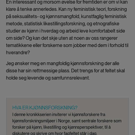
En interessant og morsom øvelse for fremtiden er om vi kan
klare å tenke annerledes. Kan ny feministisk teori, forskning
på seksualitets- og kjønnsmangfold, kunstfaglig feministisk
metode, statistisk likestillingsforskning, og etnografiske
studier av kjønn i hverdag og arbeid leve komfortabelt side
om side? Og kan det skje uten at noen av oss rangerer
tematikkene eller forskerne som jobber med dem i forhold til
hverandre?
Jeg ønsker meg en mangfoldig kjønnsforskning der alle
disse har sin rettmessige plass. Det trengs for at feltet skal
holde seg levende og samfunnsrelevant.
HVA ER KJØNNSFORSKNING?
I denne kronikkserien inviterer vi kjønnsforskere fra
kjønnsforskningsmiljøer i Norge, samt sentrale forskere som
forsker på kjønn, likestilling og kjønnsperspektiver, til å
diskutere og skrive om hvor fagfeltet står i dag.