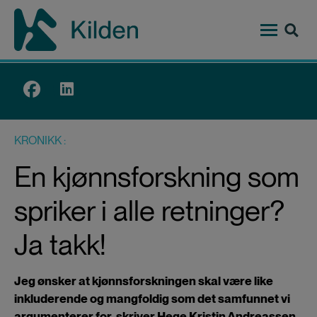
Hopp
til
hovedinnhold
Top
menu
KRONIKK
En kjønnsforskning som
spriker i alle retninger?
Ja takk!
Jeg ønsker at kjønnsforskningen skal være like
inkluderende og mangfoldig som det samfunnet vi
argumenterer for, skriver Hege Kristin Andreassen.