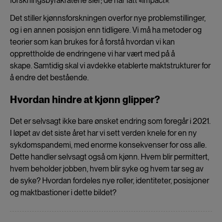
forskningsbyråkratene sier; de har fått «impact».
Det stiller kjønnsforskningen overfor nye problemstillinger,
og i en annen posisjon enn tidligere. Vi må ha metoder og
teorier som kan brukes for å forstå hvordan vi kan
opprettholde de endringene vi har vært med på å
skape. Samtidig skal vi avdekke etablerte maktstrukturer for
å endre det bestående.
Hvordan hindre at kjønn glipper?
Det er selvsagt ikke bare ønsket endring som foregår i 2021.
I løpet av det siste året har vi sett verden knele for en ny
sykdomspandemi, med enorme konsekvenser for oss alle.
Dette handler selvsagt også om kjønn. Hvem blir permittert,
hvem beholder jobben, hvem blir syke og hvem tar seg av
de syke? Hvordan fordeles nye roller, identiteter, posisjoner
og maktbastioner i dette bildet?