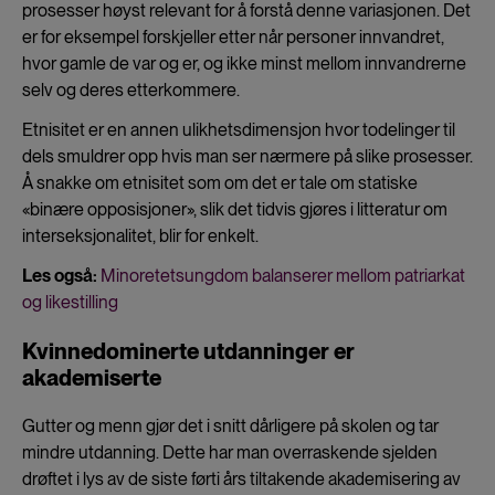
prosesser høyst relevant for å forstå denne variasjonen. Det
er for eksempel forskjeller etter når personer innvandret,
hvor gamle de var og er, og ikke minst mellom innvandrerne
selv og deres etterkommere.
Etnisitet er en annen ulikhetsdimensjon hvor todelinger til
dels smuldrer opp hvis man ser nærmere på slike prosesser.
Å snakke om etnisitet som om det er tale om statiske
«binære opposisjoner», slik det tidvis gjøres i litteratur om
interseksjonalitet, blir for enkelt.
Les også:
Minoretetsungdom balanserer mellom patriarkat
og likestilling
Kvinnedominerte utdanninger er
akademiserte
Gutter og menn gjør det i snitt dårligere på skolen og tar
mindre utdanning. Dette har man overraskende sjelden
drøftet i lys av de siste førti års tiltakende akademisering av