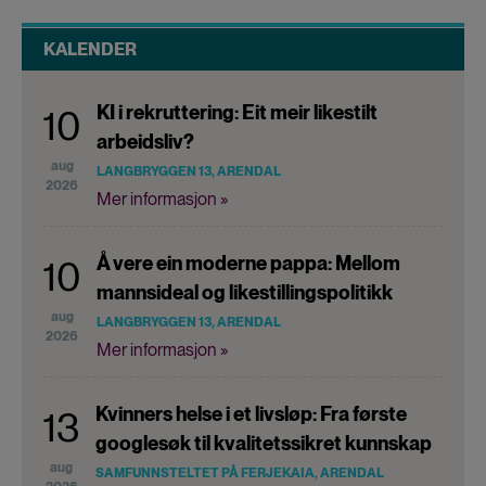
KALENDER
KI i rekruttering: Eit meir likestilt
10
arbeidsliv?
aug
LANGBRYGGEN 13, ARENDAL
2026
Mer informasjon »
Å vere ein moderne pappa: Mellom
10
mannsideal og likestillingspolitikk
aug
LANGBRYGGEN 13, ARENDAL
2026
Mer informasjon »
Kvinners helse i et livsløp: Fra første
13
googlesøk til kvalitetssikret kunnskap
aug
SAMFUNNSTELTET PÅ FERJEKAIA, ARENDAL