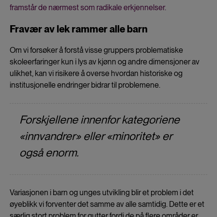
framstår de nærmest som radikale erkjennelser.
Fravær av lek rammer alle barn
Om vi forsøker å forstå visse gruppers problematiske
skoleerfaringer kun i lys av kjønn og andre dimensjoner av
ulikhet, kan vi risikere å overse hvordan historiske og
institusjonelle endringer bidrar til problemene.
Forskjellene innenfor kategoriene
«innvandrer» eller «minoritet» er
også enorm.
Variasjonen i barn og unges utvikling blir et problem i det
øyeblikk vi forventer det samme av alle samtidig. Dette er et
særlig stort problem for gutter fordi de på flere områder er