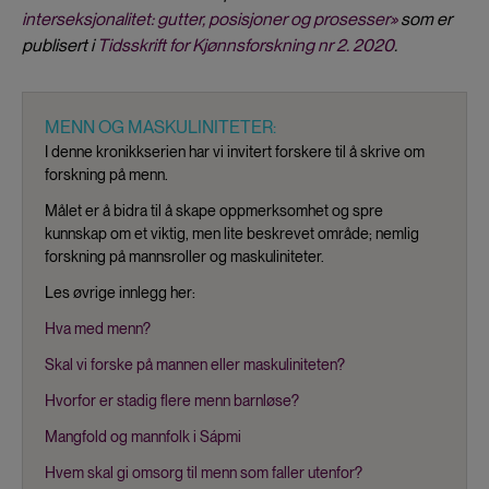
interseksjonalitet: gutter, posisjoner og prosesser»
som er
publisert i
Tidsskrift for Kjønnsforskning nr 2. 2020
.
MENN OG MASKULINITETER:
I denne kronikkserien har vi invitert forskere til å skrive om
forskning på menn.
Målet er å bidra til å skape oppmerksomhet og spre
kunnskap om et viktig, men lite beskrevet område; nemlig
forskning på mannsroller og maskuliniteter.
Les øvrige innlegg her:
Hva med menn?
Skal vi forske på mannen eller maskuliniteten?
Hvorfor er stadig flere menn barnløse?
Mangfold og mannfolk i Sápmi
Hvem skal gi omsorg til menn som faller utenfor?