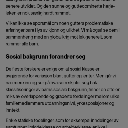
senere utviklet. Og den sunne og guttedominerte herje-
leken er nok særlig hardt rammet.
Vi kan ikke se spørsmål om noen gutters problematiske
erfaringer bare i lys av kjønn og ulikhet. Vi må også se dem i
sammenheng med en global krig mot lek generelt, som
rammer alle barn.
Sosial bakgrunn forandrer seg
De fleste forskere er enige om at sosial klasse er
avgjørende for variasjon blant gutter og jenter. Men går vi
nærmere inn og ser på hva som skjuler seg bak
klassifiseringer av barns sosiale bakgrunn, finner en ofte en
miks av overlappende og graderte fordelinger mellom ulike
familiemedlemmers utdanningsnivå, yrkesposisjoner og
inntekt.
Enkle statiske todelinger, som for eksempel inndelinger av
samfunnet i middelklasse og arbeiderklasse, er ikke i