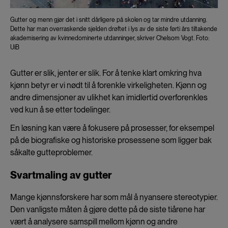
Gutter og menn gjør det i snitt dårligere på skolen og tar mindre utdanning.
Dette har man overraskende sjelden drøftet i lys av de siste førti års tiltakende
akademisering av kvinnedominerte utdanninger, skriver Chelsom Vogt. Foto:
UiB
Gutter er slik, jenter er slik. For å tenke klart omkring hva
kjønn betyr er vi nødt til å forenkle virkeligheten. Kjønn og
andre dimensjoner av ulikhet kan imidlertid overforenkles
ved kun å se etter todelinger.
En løsning kan være å fokusere på prosesser, for eksempel
på de biografiske og historiske prosessene som ligger bak
såkalte gutteproblemer.
Svartmaling av gutter
Mange kjønnsforskere har som mål å nyansere stereotypier.
Den vanligste måten å gjøre dette på de siste tiårene har
vært å analysere samspill mellom kjønn og andre