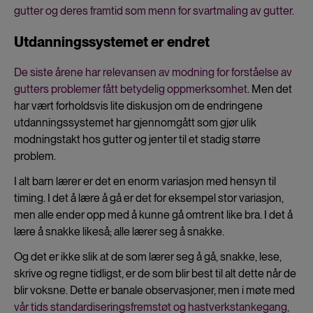
gutter og deres framtid som menn for svartmaling av gutter.
Utdanningssystemet er endret
De siste årene har relevansen av modning for forståelse av
gutters problemer fått betydelig oppmerksomhet
. Men det
har vært forholdsvis lite diskusjon om de endringene
utdanningssystemet har gjennomgått som gjør ulik
modningstakt hos gutter og jenter til et stadig større
problem.
I alt barn lærer er det en enorm variasjon med hensyn til
timing. I det å lære å gå er det for eksempel stor variasjon,
men alle ender opp med å kunne gå omtrent like bra. I det å
lære å snakke likeså; alle lærer seg å snakke.
Og det er ikke slik at de som lærer seg å gå, snakke, lese,
skrive og regne tidligst, er de som blir best til alt dette når de
blir voksne. Dette er banale observasjoner, men i møte med
vår tids standardiseringsfremstøt og hastverkstankegang,