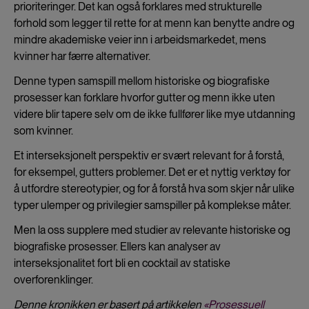
prioriteringer. Det kan også forklares med strukturelle
forhold som legger til rette for at menn kan benytte andre og
mindre akademiske veier inn i arbeidsmarkedet, mens
kvinner har færre alternativer.
Denne typen samspill mellom historiske og biografiske
prosesser kan forklare hvorfor gutter og menn ikke uten
videre blir tapere selv om de ikke fullfører like mye utdanning
som kvinner.
Et interseksjonelt perspektiv er svært relevant for å forstå,
for eksempel, gutters problemer. Det er et nyttig verktøy for
å utfordre stereotypier, og for å forstå hva som skjer når ulike
typer ulemper og privilegier samspiller på komplekse måter.
Men la oss supplere med studier av relevante historiske og
biografiske prosesser. Ellers kan analyser av
interseksjonalitet fort bli en cocktail av statiske
overforenklinger.
Denne kronikken er basert på artikkelen
«Prosessuell