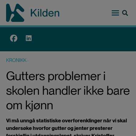
Hopp
til
hovedinnhold
Top
menu
KRONIKK
Gutters problemer i
skolen handler ikke bare
om kjønn
Vi må unngå statistiske overforenklinger når vi skal
undersøke hvorfor gutter og jenter presterer
forskjellig i utdanningsløpet, skriver Kristoffer