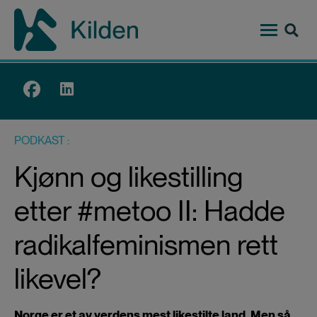
Hopp
til
hovedinnhold
Top
menu
PODKAST
Kjønn og likestilling
etter #metoo II: Hadde
radikalfeminismen rett
likevel?
Norge er et av verdens mest likestilte land. Men så