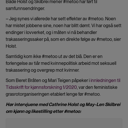
Både Holst og Skilbrei mener #metoo har ført til
samfunnsendringer.
– Jeg synes vi allerede har sett effekter av #metoo. Noen
har mistet jobbene sine, noen har blitt dømt. Vi har også sett
endinger i lovverket, og i måten vi nå behandler
trakasseringssaker på, som en direkte følge av #metoo, sier
Holst.
Samtidig kom ikke #metoo ut av det blå. Den er en
forlengelse av tiår med kvinnepolitisk arbeid mot seksuell
trakassering og overgrep mot kvinner.
Som Beret Bråten og Mari Teigen påpeker i
innledningen til
Tidsskrift for kjønnsforskning 1/2020
, var den feministiske
grasrotorganiseringen etablert lenge før #metoo.
Hør intervjuene med Cathrine Holst og May-Len Skilbrei
om kjønn og likestilling etter #metoo: