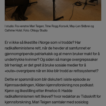
I studio: Fra venstre Mari Teigen, Trine Rogg Korsvik, May-Len Skilbrei og
Cathrine Holst. Foto: Ohlogy Studio
Er vi ikke så likestilte i Norge som vi trodde? Har
radikalfeministene rett, når de hevder at samfunnet er
gjennomgripende patriarkalsk og at menn bruker makt for å
undertrykke kvinner? Og siden så mange overgrepssaker
blir henlagt, er det greit å bruke sosiale medier for å
«oute» overgripere når en ikke blir trodd av rettssystemet?
Dette er spørsmål som blir diskutert i siste episode av
Kjønnsavdelingen, Kilden kjønnsforskning.nos podkast:
Kjønn og likestilling etter #metoo II: Hadde
radikalfeminismen rett likevel? hvor redaktør av Tidsskrift for
kjønnsforskning, Mari Teigen samtaler med sosiolog