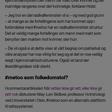
kjønnsmaktsystem der menn har makt over kvinner og det
mannlige rangeres over det kvinnelige, forklarer Holst.
– Jeg tror en del radikalfeminister vil si – og med god grunn
– at mange av de fortellingene som har kommet opp i
forbindelse med #metoo har en radikalfeministisk struktur.
Det er veldig mange fortellinger om menn med makt som
benytter den makten mot kvinner, sier hun.
– De vil også si at dette viser at vårt begrep om patriarkat og
våre analyser har noe viktig for seg og at det er noe veldig
seigt i kjønnsmaktsstrukturene. Også i et land der
likestillingsideer står sterkt.
#metoo som folkedomstol?
I kommentarartikkelen
Når retten ikke gir rett, eller ikke gir
rett nok
diskuterer May-Len Skilbrei, professor i kriminologi
ved Universitetet i Oslo, #metoo som en alternativ plattform
til rettssystemet.