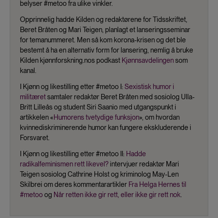
belyser #metoo fra ulike vinkler.
Opprinnelig hadde Kilden og redaktørene for Tidsskriftet,
Beret Bråten og Mari Teigen, planlagt et lanseringsseminar
for temanummeret. Men så kom korona-krisen og det ble
bestemt å ha en alternativ form for lansering, nemlig å bruke
Kilden kjønnforskning.nos podkast
Kjønnsavdelingen
som
kanal.
I Kjønn og likestilling etter #metoo I:
Sexistisk humor i
militæret
samtaler redaktør Beret Bråten med sosiolog Ulla-
Britt Lilleås og student Siri Saanio med utgangspunkt i
artikkelen «
Humorens tvetydige funksjon
», om hvordan
kvinnediskriminerende humor kan fungere ekskluderende i
Forsvaret.
I Kjønn og likestilling etter #metoo II:
Hadde
radikalfeminismen rett likevel?
intervjuer redaktør Mari
Teigen sosiolog Cathrine Holst og kriminolog May-Len
Skilbrei om deres kommentarartikler
Fra Helga Hernes til
#metoo
og
Når retten ikke gir rett, eller ikke gir rett nok
.