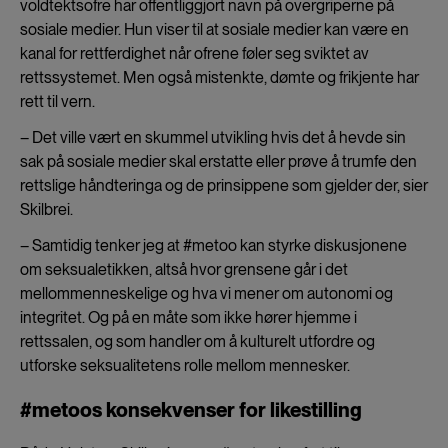
voldtektsofre har offentliggjort navn på overgriperne på
sosiale medier. Hun viser til at sosiale medier kan være en
kanal for rettferdighet når ofrene føler seg sviktet av
rettssystemet. Men også mistenkte, dømte og frikjente har
rett til vern.
– Det ville vært en skummel utvikling hvis det å hevde sin
sak på sosiale medier skal erstatte eller prøve å trumfe den
rettslige håndteringa og de prinsippene som gjelder der, sier
Skilbrei.
– Samtidig tenker jeg at #metoo kan styrke diskusjonene
om seksualetikken, altså hvor grensene går i det
mellommenneskelige og hva vi mener om autonomi og
integritet. Og på en måte som ikke hører hjemme i
rettssalen, og som handler om å kulturelt utfordre og
utforske seksualitetens rolle mellom mennesker.
#metoos konsekvenser for likestilling