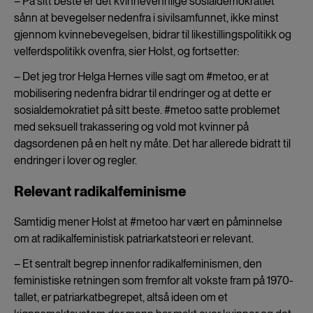
– På sitt beste er det kvinnevennlige sosialdemokratiet
sånn at bevegelser nedenfra i sivilsamfunnet, ikke minst
gjennom kvinnebevegelsen, bidrar til likestillingspolitikk og
velferdspolitikk ovenfra, sier Holst, og fortsetter:
– Det jeg tror Helga Hernes ville sagt om #metoo, er at
mobilisering nedenfra bidrar til endringer og at dette er
sosialdemokratiet på sitt beste. #metoo satte problemet
med seksuell trakassering og vold mot kvinner på
dagsordenen på en helt ny måte. Det har allerede bidratt til
endringer i lover og regler.
Relevant radikalfeminisme
Samtidig mener Holst at #metoo har vært en påminnelse
om at radikalfeministisk patriarkatsteori er relevant.
– Et sentralt begrep innenfor radikalfeminismen, den
feministiske retningen som fremfor alt vokste fram på 1970-
tallet, er patriarkatbegrepet, altså ideen om et