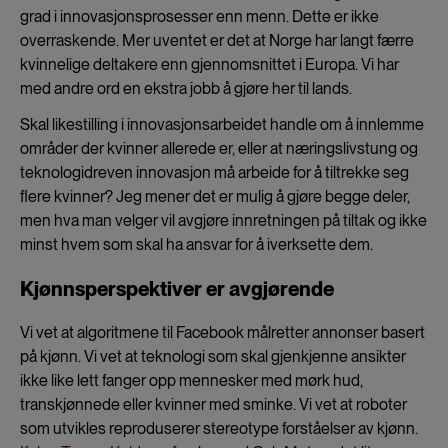
grad i innovasjonsprosesser enn menn. Dette er ikke
overraskende. Mer uventet er det at Norge har langt færre
kvinnelige deltakere enn gjennomsnittet i Europa. Vi har
med andre ord en ekstra jobb å gjøre her til lands.
Skal likestilling i innovasjonsarbeidet handle om å innlemme
områder der kvinner allerede er, eller at næringslivstung og
teknologidreven innovasjon må arbeide for å tiltrekke seg
flere kvinner? Jeg mener det er mulig å gjøre begge deler,
men hva man velger vil avgjøre innretningen på tiltak og ikke
minst hvem som skal ha ansvar for å iverksette dem.
Kjønnsperspektiver er avgjørende
Vi vet at algoritmene til Facebook målretter annonser basert
på kjønn. Vi vet at teknologi som skal gjenkjenne ansikter
ikke like lett fanger opp mennesker med mørk hud,
transkjønnede eller kvinner med sminke. Vi vet at roboter
som utvikles reproduserer stereotype forståelser av kjønn.