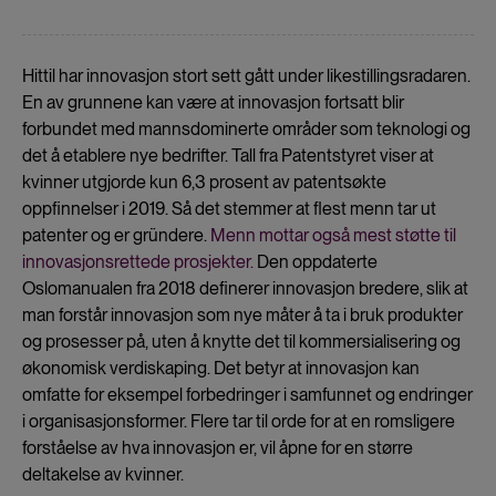
Hittil har innovasjon stort sett gått under likestillingsradaren.
En av grunnene kan være at innovasjon fortsatt blir
forbundet med mannsdominerte områder som teknologi og
det å etablere nye bedrifter. Tall fra Patentstyret viser at
kvinner utgjorde kun 6,3 prosent av patentsøkte
oppfinnelser i 2019. Så det stemmer at flest menn tar ut
patenter og er gründere.
Menn mottar også mest støtte til
innovasjonsrettede prosjekter.
Den oppdaterte
Oslomanualen fra 2018 definerer innovasjon bredere, slik at
man forstår innovasjon som nye måter å ta i bruk produkter
og prosesser på, uten å knytte det til kommersialisering og
økonomisk verdiskaping. Det betyr at innovasjon kan
omfatte for eksempel forbedringer i samfunnet og endringer
i organisasjonsformer. Flere tar til orde for at en romsligere
forståelse av hva innovasjon er, vil åpne for en større
deltakelse av kvinner.