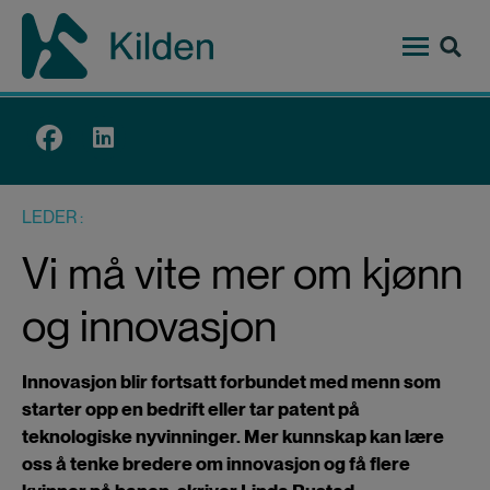
Hopp
til
hovedinnhold
Top
menu
LEDER
Vi må vite mer om kjønn
og innovasjon
Innovasjon blir fortsatt forbundet med menn som
starter opp en bedrift eller tar patent på
teknologiske nyvinninger. Mer kunnskap kan lære
oss å tenke bredere om innovasjon og få flere