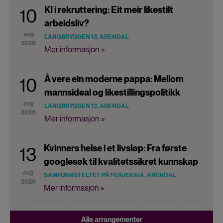
KI i rekruttering: Eit meir likestilt
10
arbeidsliv?
aug
LANGBRYGGEN 13, ARENDAL
2026
Mer informasjon »
Å vere ein moderne pappa: Mellom
10
mannsideal og likestillingspolitikk
aug
LANGBRYGGEN 13, ARENDAL
2026
Mer informasjon »
Kvinners helse i et livsløp: Fra første
13
googlesøk til kvalitetssikret kunnskap
aug
SAMFUNNSTELTET PÅ FERJEKAIA, ARENDAL
2026
Mer informasjon »
Alle arrangementer