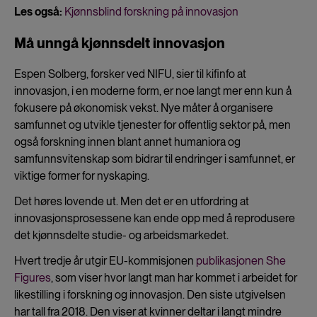
Les også:
Kjønnsblind forskning på innovasjon
Må unngå kjønnsdelt innovasjon
Espen Solberg, forsker ved NIFU, sier til kifinfo at
innovasjon, i en moderne form, er noe langt mer enn kun å
fokusere på økonomisk vekst. Nye måter å organisere
samfunnet og utvikle tjenester for offentlig sektor på, men
også forskning innen blant annet humaniora og
samfunnsvitenskap som bidrar til endringer i samfunnet, er
viktige former for nyskaping.
Det høres lovende ut. Men det er en utfordring at
innovasjonsprosessene kan ende opp med å reprodusere
det kjønnsdelte studie- og arbeidsmarkedet.
Hvert tredje år utgir EU-kommisjonen
publikasjonen She
Figures
, som viser hvor langt man har kommet i arbeidet for
likestilling i forskning og innovasjon. Den siste utgivelsen
har tall fra 2018. Den viser at kvinner deltar i langt mindre